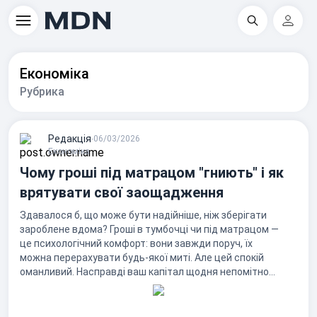
Пошук
Регіс
Економіка
Рубрика
Редакцiя
∙
06/03/2026
Економіка
Чому гроші під матрацом "гниють" і як
врятувати свої заощадження
Здавалося б, що може бути надійніше, ніж зберігати
зароблене вдома? Гроші в тумбочці чи під матрацом —
це психологічний комфорт: вони завжди поруч, їх
можна перерахувати будь-якої миті. Але цей спокій
оманливий. Насправді ваш капітал щодня непомітно...