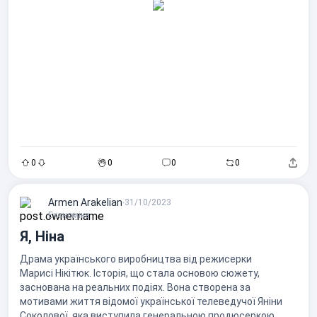
0
0
0
0
Armen Arakelian
∙
31/10/2023
Економіка
Я, Ніна
Драма українського виробництва від режисерки
Марисі Нікітюк. Історія, що стала основою сюжету,
заснована на реальних подіях. Вона створена за
мотивами життя відомої української телеведучої Яніни
Соколової, яка виступила генеральною продюсеркою