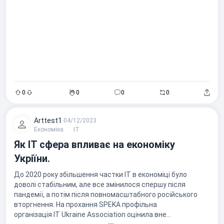
0
0
0
0
Arttest1
∙
04/12/2023
avatar
Економіка
ІТ
Як IT сфера впливає на економіку
Укріїни.
До 2020 року збільшення частки IT в економіці було
доволі стабільним, але все змінилося спершу після
пандемії, а потім після повномасштабного російського
вторгнення. На прохання SPEKA профільна
організація IT Ukraine Association оцінила вне...