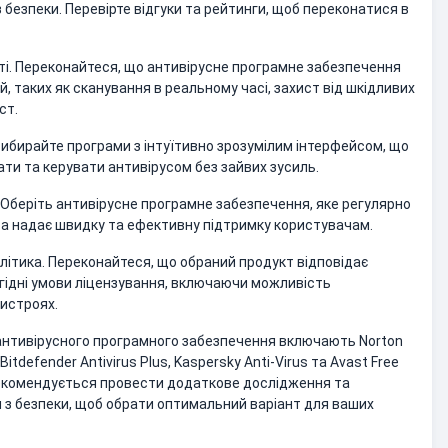
з безпеки. Перевірте відгуки та рейтинги, щоб переконатися в
ті. Переконайтеся, що антивірусне програмне забезпечення
, таких як сканування в реальному часі, захист від шкідливих
ст.
Вибирайте програми з інтуїтивно зрозумілим інтерфейсом, що
ти та керувати антивірусом без зайвих зусиль.
. Оберіть антивірусне програмне забезпечення, яке регулярно
а надає швидку та ефективну підтримку користувачам.
політика. Переконайтеся, що обраний продукт відповідає
ідні умови ліцензування, включаючи можливість
ристроях.
антивірусного програмного забезпечення включають Norton
 Bitdefender Antivirus Plus, Kaspersky Anti-Virus та Avast Free
рекомендується провести додаткове дослідження та
 з безпеки, щоб обрати оптимальний варіант для ваших