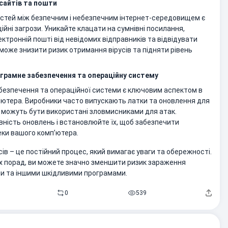
сайтів та пошти
остей між безпечним і небезпечним інтернет-середовищем є
ійні загрози. Уникайте клацати на сумнівні посилання,
ктронній пошті від невідомих відправників та відвідувати
може знизити ризик отримання вірусів та підняти рівень
грамне забезпечення та операційну систему
безпечення та операційної системи є ключовим аспектом в
’ютера. Виробники часто випускають латки та оновлення для
і можуть бути використані зловмисниками для атак.
вність оновлень і встановлюйте їх, щоб забезпечити
ки вашого комп’ютера.
сів – це постійний процес, який вимагає уваги та обережності.
 порад, ви можете значно зменшити ризик зараження
и та іншими шкідливими програмами.
0
539