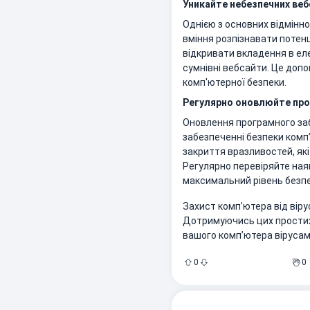
Уникайте небезпечних веб
Однією з основних відмінн
вміння розпізнавати потенц
відкривати вкладення в еле
сумнівні вебсайти. Це допо
комп'ютерної безпеки.
Регулярно оновлюйте про
Оновлення програмного за
забезпеченні безпеки комп
закриття вразливостей, як
Регулярно перевіряйте ная
максимальний рівень безпе
Захист комп’ютера від віру
Дотримуючись цих простих
вашого комп’ютера вірусам
0
0