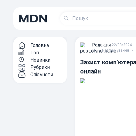
Головна
Редакцiя
∙
22/03/2024
ІТ
Програмування
Топ
Новинки
Захист комп’ютера 
Рубрики
онлайн
Спільноти