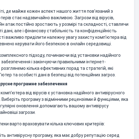
ті, де майже кожен аспект нашого життя пов’язаний з
терів стає надзвичайно важливою. Загрози від вірусів,
н атак постійно зростають у розмірі та складності, ставлячи
і дані, але і фінансову стабільність та конфіденційність
сті важливо приділити належну увагу захисту комп’ютера від
певнено керувати його безпекою в онлайн середовищі.
 комплексного підходу, починаючи від установки надійного
 забезпечення і закінчуючи правильними інтернет-
и розглянемо кілька ефективних порад та стратегій, які
тер та особисті дані в безпеці від потенційних загроз.
ірусне програмне забезпечення
комп’ютера від вірусів є установка надійного антивірусного
 Виберіть програму з відмінними рецензіями й функціями, яка
егулярні оновлення допомагають вашому антивірусу
айновіші загрози.
еки варто враховувати кілька ключових критеріїв:
ріть антивірусну програму, яка має добру репутацію серед