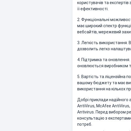
користувачів та експертів 
її ефективності.
2. Функціональні можливос
має широкий спектр функцій
вебсайтів, мережевий захи
3. Легкість використання. 
дозволить легко налаштува
4. Підтримка та оновлення
оновлюється виробником т
5. Вартість та ліцензійна 
вашому бюджету та має виг
використання на кількох п
Добрі приклади надійного 
AntiVirus, McAfee AntiVirus,
Antivirus. Перед вибором 
консультацію з експертами
потреб.