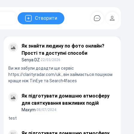
Створити
Коментарів
Регістрац
Як знайти людину по фото онлайн?
Прості та доступні способи
Senya DZ
∙
22/03/2026
Ви же забули додадти ще сервіс
https://clarityradar.com/uk , він займається пошуком
краще ніж TinEye та Search4faces
Як підготувати домашню атмосферу
для святкування важливих подій
Maxym
∙
08/07/2024
test
Як підготувати домашню атмосферу