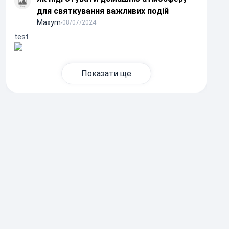
для святкування важливих подій
Maxym
∙
08/07/2024
test
Показати ще