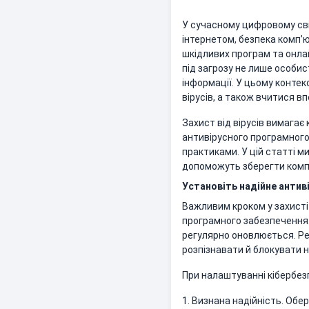
У сучасному цифровому сві
інтернетом, безпека комп’ю
шкідливих програм та онлай
під загрозу не лише особист
інформації. У цьому контек
вірусів, а також вчитися в
Захист від вірусів вимагає
антивірусного програмного
практиками. У цій статті м
допоможуть зберегти комп’ю
Установіть надійне антив
Важливим кроком у захисті 
програмного забезпечення.
регулярно оновлюється. Р
розпізнавати й блокувати н
При налаштуванні кібербезп
1. Визнана надійність. Обе