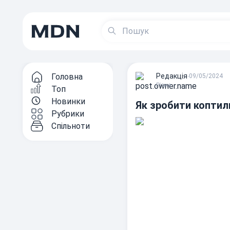
Головна
Редакцiя
∙
09/05/2024
Різне
Топ
Новинки
Як зробити коптил
Рубрики
Спільноти