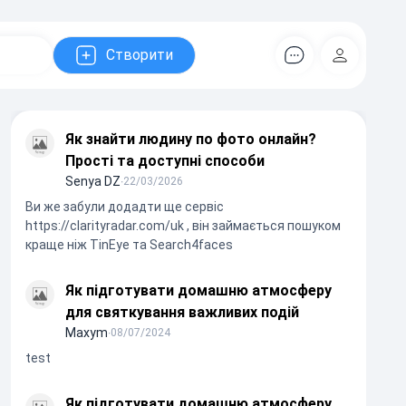
Створити
Коментарів
Регістрац
Як знайти людину по фото онлайн?
Прості та доступні способи
Senya DZ
∙
22/03/2026
Ви же забули додадти ще сервіс
https://clarityradar.com/uk , він займається пошуком
краще ніж TinEye та Search4faces
Як підготувати домашню атмосферу
для святкування важливих подій
Maxym
∙
08/07/2024
test
Як підготувати домашню атмосферу