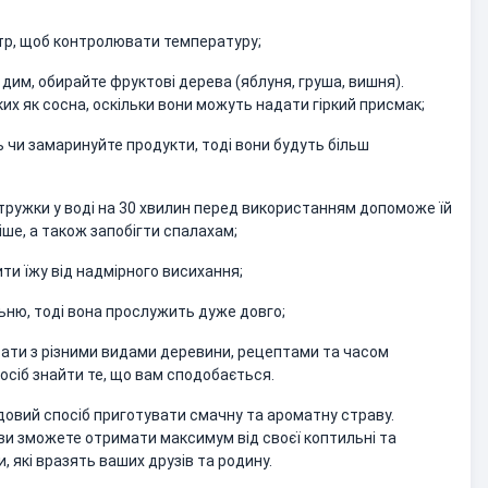
тр, щоб контролювати температуру;
дим, обирайте фруктові дерева (яблуня, груша, вишня).
ких як сосна, оскільки вони можуть надати гіркий присмак;
 чи замаринуйте продукти, тоді вони будуть більш
стружки у воді на 30 хвилин перед використанням допоможе їй
ніше, а також запобігти спалахам;
ти їжу від надмірного висихання;
льню, тоді вона прослужить дуже довго;
вати з різними видами деревини, рецептами та часом
осіб знайти те, що вам сподобається.
удовий спосіб приготувати смачну та ароматну страву.
и зможете отримати максимум від своєї коптильні та
, які вразять ваших друзів та родину.