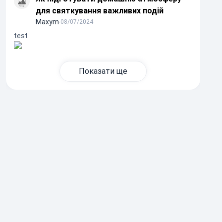
для святкування важливих подій
Maxym
∙
08/07/2024
test
Показати ще