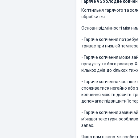
Гаряче VS холодне копчен
Коптильня гарячого та хол
обробки їжі.
Основні відмінності між ни
• Гаряче копчення потребу
триває при низькій темпера
• Гаряче копчення може зай
продукту та його розміру. 
кількох днів до кількох тижн
• Гаряче копчення частіше 
споживатися негайно або з
копчення мають досить три
допомагає підвищити їх тер
• Гаряче копчення зазвичай
м'якшої текстури, особлив
запах.
Якщо вам цікаво, як зробит