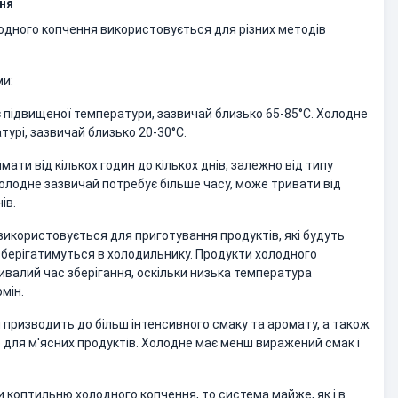
ня
одного копчення використовується для різних методів
ми:
є підвищеної температури, зазвичай близько 65-85°C. Холодне
турі, зазвичай близько 20-30°C.
мати від кількох годин до кількох днів, залежно від типу
Холодне зазвичай потребує більше часу, може тривати від
ів.
використовується для приготування продуктів, які будуть
берігатимуться в холодильнику. Продукти холодного
валий час зберігання, оскільки низька температура
мін.
 призводить до більш інтенсивного смаку та аромату, а також
о для м'ясних продуктів. Холодне має менш виражений смак і
и коптильню холодного копчення, то система майже, як і в