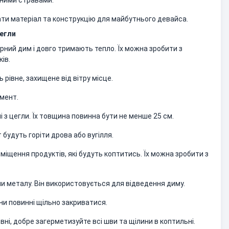
мними стравами.
ати матеріал та конструкцію для майбутнього девайса.
цегли
рний дим і довго тримають тепло. Їх можна зробити з
ів.
 рівне, захищене від вітру місце.
мент.
і з цегли. Їх товщина повинна бути не менше 25 см.
т будуть горіти дрова або вугілля.
зміщення продуктів, які будуть коптитись. Їх можна зробити з
 чи металу. Він використовується для відведення диму.
ни повинні щільно закриватися.
вні, добре загерметизуйте всі шви та щілини в коптильні.