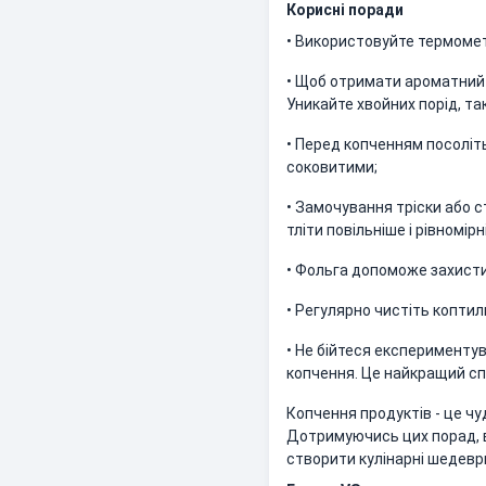
Корисні поради
• Використовуйте термоме
• Щоб отримати ароматний 
Уникайте хвойних порід, та
• Перед копченням посоліть
соковитими;
• Замочування тріски або 
тліти повільніше і рівномір
• Фольга допоможе захисти
• Регулярно чистіть копти
• Не бійтеся експерименту
копчення. Це найкращий сп
Копчення продуктів - це ч
Дотримуючись цих порад, в
створити кулінарні шедеври