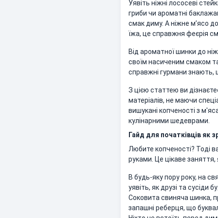
Уявіть ніжні лососеві стей
гриби чи ароматні баклажа
смак диму. А ніжне мʼясо д
їжа, це справжня феєрія с
Від ароматної шинки до ніж
своїм насиченим смаком та
справжні гурмани знають, 
З цією статтею ви дізнаєте
матеріалів, не маючи спец
вишукані копченості з м'яс
кулінарними шедеврами.
Гайд для початківців як 
Любите копченості? Тоді в
руками. Це цікаве заняття, 
В будь-яку пору року, на св
уявіть, як друзі та сусіди
Соковита свиняча шинка, п
запашні реберця, що буквал