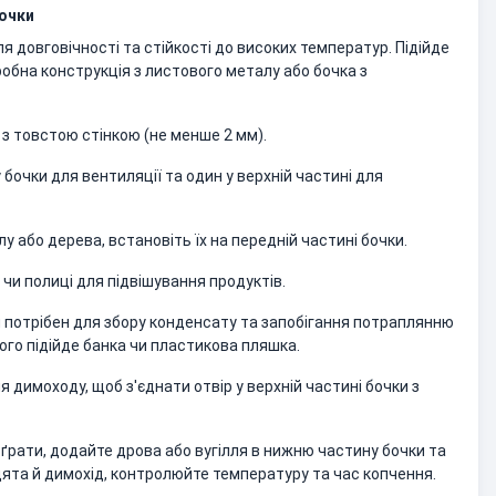
бочки
я довговічності та стійкості до високих температур. Підійде
обна конструкція з листового металу або бочка з
 з товстою стінкою (не менше 2 мм).
 бочки для вентиляції та один у верхній частині для
у або дерева, встановіть їх на передній частині бочки.
 чи полиці для підвішування продуктів.
ін потрібен для збору конденсату та запобігання потраплянню
ого підійде банка чи пластикова пляшка.
я димоходу, щоб з'єднати отвір у верхній частині бочки з
ґрати, додайте дрова або вугілля в нижню частину бочки та
цята й димохід, контролюйте температуру та час копчення.