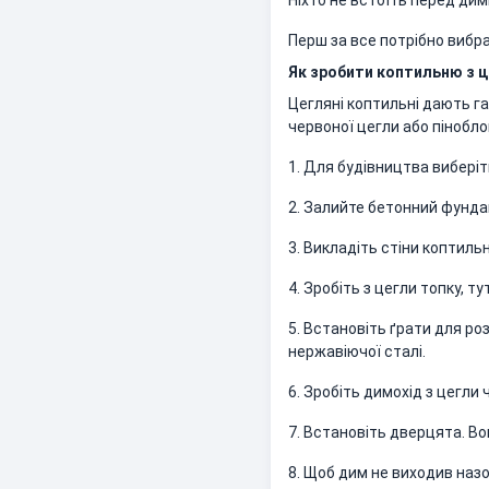
Ніхто не встоїть перед ди
Перш за все потрібно вибр
Як зробити коптильню з 
Цегляні коптильні дають га
червоної цегли або піноблок
1. Для будівництва виберіть
2. Залийте бетонний фунда
3. Викладіть стіни коптильн
4. Зробіть з цегли топку, ту
5. Встановіть ґрати для ро
нержавіючої сталі.
6. Зробіть димохід з цегли
7. Встановіть дверцята. Во
8. Щоб дим не виходив назо