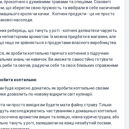
ки, прокопчені з духмяними травами та спеціями. Соковиті
ни, що зберегли свою пружність та ввібрали в себе насичений
омашнього кроля чи качки… Копчені продукти - це не просто
макової насолоди.
них реберець, що тануть у роті - копчені делікатеси чарують
 неповторним ароматом. Їх можна придбати в магазині, але
що ніщо не зрівняється з продуктами власного виробництва.
ся, як зробити коптильню гарячого копчення з підручних
іальних знань чи навичок. Ви зможете самостійно готувати
а, риби та овочів, радуючи себе та своїх близьких справжніми
зробити коптильню
ам буде корисно дізнатись як зробити коптильню своїми
яке дозволить по-новому відкрити світ кулінарії.
ята чи просто вихідні ви будете мати файну страву. Тільки
 будуть насолоджуватись частуванням з домашньої коптильні.
росочена ароматом вишні та ялівцю, ніжна куряча грудка, або
ьно тануть у роті, залишаючи на язиці незабутній посмак.