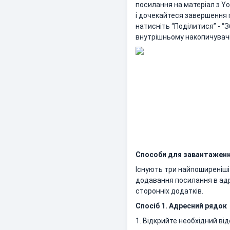
посилання на матеріал з Y
і дочекайтеся завершення п
натисніть “Поділитися” - “
внутрішньому накопичувачі
Способи для завантаження
Існують три найпоширеніші
додавання посилання в адр
сторонніх додатків.
Спосіб 1. Адресний рядок
1. Відкрийте необхідний від