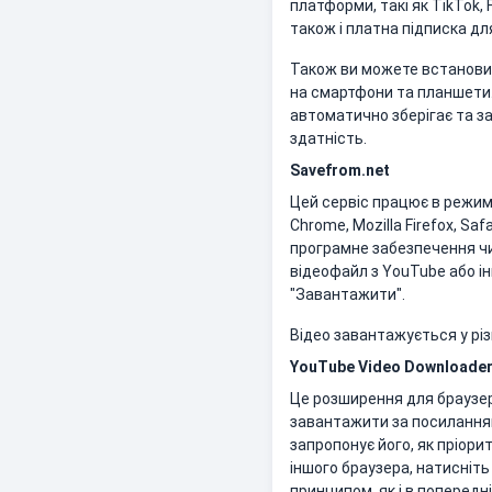
платформи, такі як TikTok,
також і платна підписка д
Також ви можете встановит
на смартфони та планшети. 
автоматично зберігає та за
здатність.
Savefrom.net
Цей сервіс працює в режимі
Chrome, Mozilla Firefox, S
програмне забезпечення ч
відеофайл з YouTube або і
"Завантажити".
Відео завантажується у різни
YouTube Video Downloade
Це розширення для браузері
завантажити за посилання
запропонує його, як пріор
іншого браузера, натисніт
принципом, як і в попередні