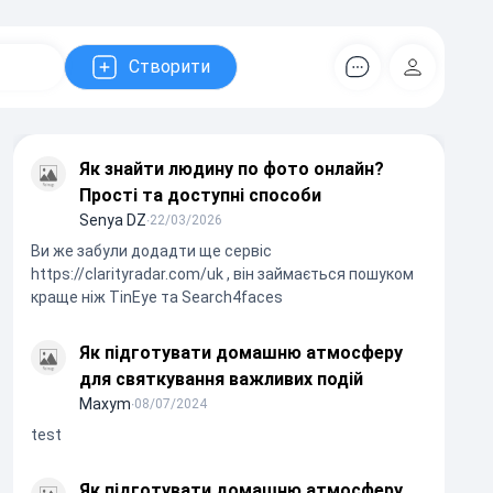
Створити
Коментарів
Регістрац
Як знайти людину по фото онлайн?
Прості та доступні способи
Senya DZ
∙
22/03/2026
Ви же забули додадти ще сервіс
https://clarityradar.com/uk , він займається пошуком
краще ніж TinEye та Search4faces
Як підготувати домашню атмосферу
для святкування важливих подій
Maxym
∙
08/07/2024
test
Як підготувати домашню атмосферу