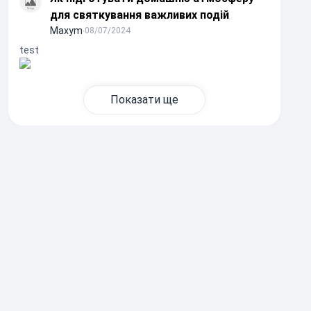
для святкування важливих подій
Maxym
∙
08/07/2024
test
Показати ще