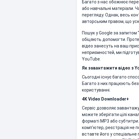
Багато з нас обожнює перег
або навчальні матеріали. 
перегляду. Однак, весь ко
авторським правом, що ус
Пошук у Google за запитом 
обіцяють допомогти. Проте
відео занесуть на ваш прис
неприємностей, ми підготу
YouTube.
Як завантажити відео з Y
Сьогодні існує багато спо
Багато з них працюють безп
користуванні.
4K Video Downloader+
Сервіс дозволяє завантажува
можете зберігати цілі кана
форматі MP3 або субтитри.
комп'ютер, реєстрація не п
вставте його у спеціальне 