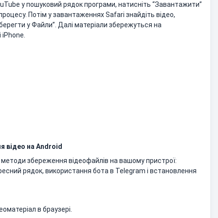
ouTube у пошуковий рядок програми, натисніть “Завантажити”
роцесу. Потім у завантаженнях Safari знайдіть відео,
Зберегти у Файли”. Далі матеріали збережуться на
 iPhone.
 відео на Android
 методи збереження відеофайлів на вашому пристрої:
есний рядок, використання бота в Telegram і встановлення
еоматеріал в браузері.