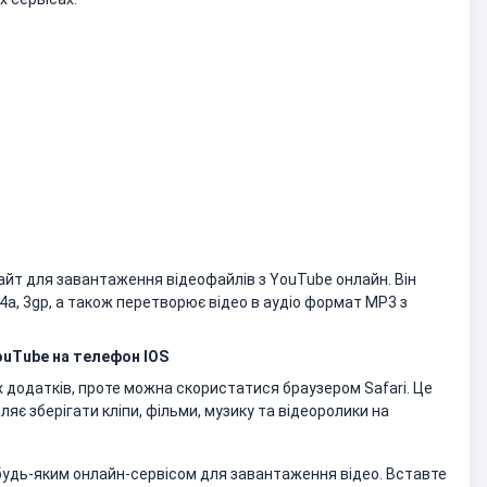
айт для завантаження відеофайлів з YouTube онлайн. Він
a, 3gp, а також перетворює відео в аудіо формат MP3 з
ouTube на телефон IOS
х додатків, проте можна скористатися браузером Safari. Це
ляє зберігати кліпи, фільми, музику та відеоролики на
удь-яким онлайн-сервісом для завантаження відео. Вставте