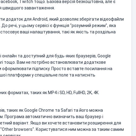
 Facebook, Twitch тощо. Базова версія безкоштовна, але є
ля швидшого завантаження.
и додаток для Android, який дозволяє зберігати відеофайли
До речі, у цьому сервісі є функція "розумний режим", яка
стосовує ваші налаштування, такі як якість та роздільна
 онлайн та доступний для будь-яких браузерів, Google
afari тощо. Вам не потрібно встановлювати додаткове
и оформлювати підписку. Просто вставте посилання на
ншої платформи у спеціальне поле та натисніть
х форматах, таких як MP4 і SD, HD, FullHD, 2K, 4K.
r
в, таких як Google Chrome та Safari та його можна
м. Програма автоматично визначить ваш браузер і
итетний варіант. Якщо ви хочете встановити розширення для
ь "Other browsers". Користуватися ним можна за таким самим
х сервісах.