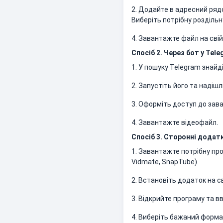
2. Додайте в адресний рядок
Виберіть потрібну роздільн
4. Завантажте файл на свій
Спосіб 2. Через бот у Tel
1. У пошуку Telegram знайд
2. Запустіть його та надіш
3. Оформіть доступ до зав
4. Завантажте відеофайл.
Спосіб 3. Сторонні додат
1. Завантажте потрібну прог
Vidmate, SnapTube).
2. Встановіть додаток на с
3. Відкрийте програму та в
4. Виберіть бажаний формат