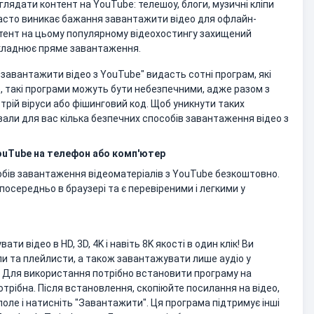
лядати контент на YouTube: телешоу, блоги, музичні кліпи
Часто виникає бажання завантажити відео для офлайн-
нтент на цьому популярному відеохостингу захищений
кладнює пряме завантаження.
"завантажити відео з YouTube" видасть сотні програм, які
, такі програми можуть бути небезпечними, адже разом з
трій віруси або фішинговий код. Щоб уникнути таких
вали для вас кілька безпечних способів завантаження відео з
ouTube на телефон або комп'ютер
собів завантаження відеоматеріалів з YouTube безкоштовно.
осередньо в браузері та є перевіреними і легкими у
ти відео в HD, 3D, 4K і навіть 8K якості в один клік! Ви
ли та плейлисти, а також завантажувати лише аудіо у
 Для використання потрібно встановити програму на
отрібна. Після встановлення, скопіюйте посилання на відео,
поле і натисніть "Завантажити". Ця програма підтримує інші