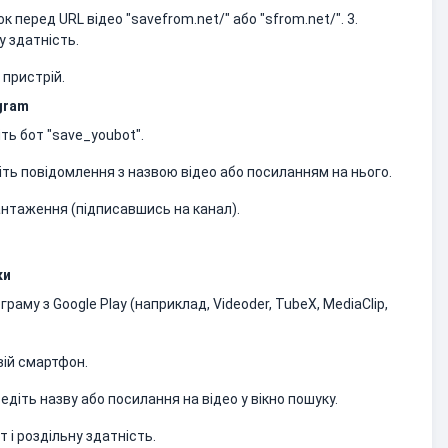
 перед URL відео "savefrom.net/" або "sfrom.net/". 3.
у здатність.
 пристрій.
egram
іть бот "save_youbot".
літь повідомлення з назвою відео або посиланням на нього.
антаження (підписавшись на канал).
ки
раму з Google Play (наприклад, Videoder, TubeX, MediaClip,
вій смартфон.
ведіть назву або посилання на відео у вікно пошуку.
 і роздільну здатність.