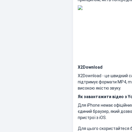
X2Download
X2Download - це швидкий с
підтримує формати MP4, m4
високою якістю звуку.
Як завантажити відео з Y
Для iPhone немає офіційни
єдиний браузер, який дозво
пристрої з iOS.
Для цього скористайтеся б