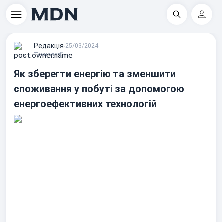
Пошук
Регіс
Редакцiя
∙
25/03/2024
Технології
Як зберегти енергію та зменшити
споживання у побуті за допомогою
енергоефективних технологій