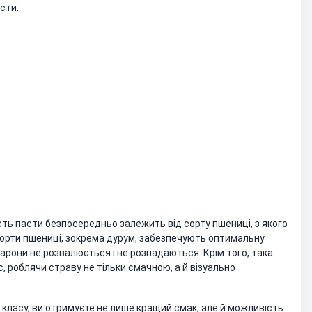
сти:
сть пасти безпосередньо залежить від сорту пшениці, з якого
сорти пшениці, зокрема дурум, забезпечують оптимальну
арони не розвалюється і не розпадаються. Крім того, така
, роблячи страву не тільки смачною, а й візуально
класу, ви отримуєте не лише кращий смак, але й можливість