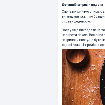
Останній штрих – подача
Спочатку ми «їмо очима», 
вигляд має їжа, тим більши
страву шедевром.
Пасту слід викладати на та
насипати гіркою. Важливо з
покривати пасту, не бути н
страві кожен інгредієнт д