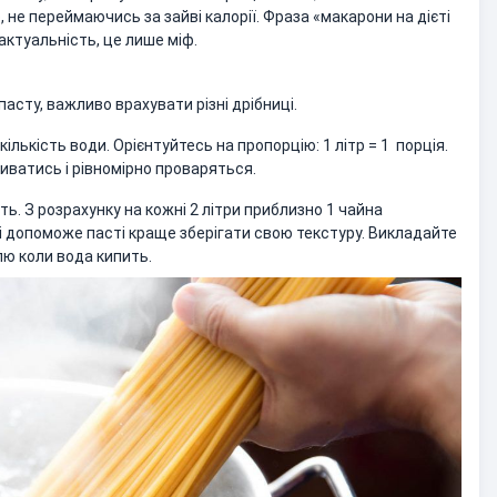
не переймаючись за зайві калорії. Фраза «макарони на дієті
актуальність, це лише міф.
асту, важливо врахувати різні дрібниці.
лькість води. Орієнтуйтесь на пропорцію: 1 літр = 1 порція.
иватись і рівномірно проваряться.
ть. З розрахунку на кожні 2 літри приблизно 1 чайна
 і допоможе пасті краще зберігати свою текстуру. Викладайте
лю коли вода кипить.