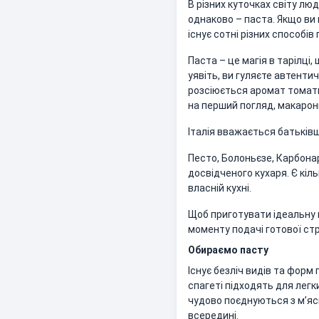
В різних куточках світу лю
однаково – паста. Якщо ви 
існує сотні різних способі
Паста – це магія в тарілці
уявіть, ви гуляєте автенти
розсіюється аромат томатно
на перший погляд, макарон
Італія вважається батьківщ
Песто, Болоньєзе, Карбона
досвідченого кухаря. Є кіл
власній кухні.
Щоб приготувати ідеальну 
моменту подачі готової ст
Обираємо пасту
Існує безліч видів та форм 
спагеті підходять для легки
чудово поєднуються з м’яс
всередині.