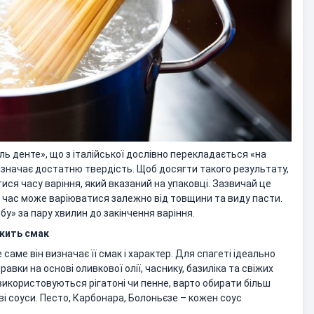
ль денте», що з італійської дослівно перекладається «на
 визначає достатню твердість. Щоб досягти такого результату,
ся часу варіння, який вказаний на упаковці. Зазвичай це
к час може варіюватися залежно від товщини та виду пасти.
у» за пару хвилин до закінчення варіння.
ежить смак
саме він визначає її смак і характер. Для спагеті ідеально
равки на основі оливкової олії, часнику, базиліка та свіжих
 використовуються рігатоні чи пенне, варто обирати більш
ві соуси. Песто, Карбонара, Болоньєзе – кожен соус
.