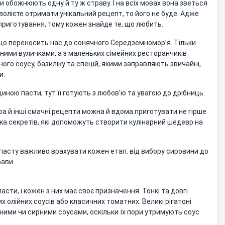
ди обожнюють одну й ту ж страву. І на всіх мовах вона зветься
волієте отримати унікальний рецепт, то його не буде. Адже
в приготування, тому кожен знайде те, що любить.
, що переносить нас до сонячного Середземноморʼя. Тільки
чними вуличками, а з маленьких сімейних ресторанчиків
го соусу, базиліку та спецій, якими заправляють звичайні,
и.
иною пасти, тут її готують з любов’ю та увагою до дрібниць.
ра й інші смачні рецепти можна й вдома приготувати не гірше
ька секретів, які допоможуть створити кулінарний шедевр на
пасту важливо врахувати кожен етап: від вибору сировини до
рави.
пасти, і кожен з них має своє призначення. Тонкі та довгі
х олійних соусів або класичних томатних. Великі рігатоні
ними чи сирними соусами, оскільки їх пори утримують соус