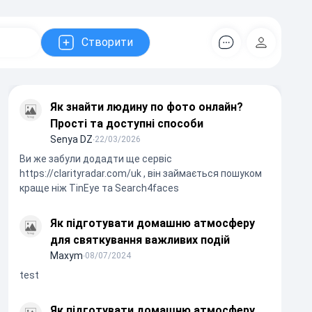
Створити
Коментарів
Регістрац
Як знайти людину по фото онлайн?
Прості та доступні способи
Senya DZ
∙
22/03/2026
Ви же забули додадти ще сервіс
https://clarityradar.com/uk , він займається пошуком
краще ніж TinEye та Search4faces
Як підготувати домашню атмосферу
для святкування важливих подій
Maxym
∙
08/07/2024
test
Як підготувати домашню атмосферу