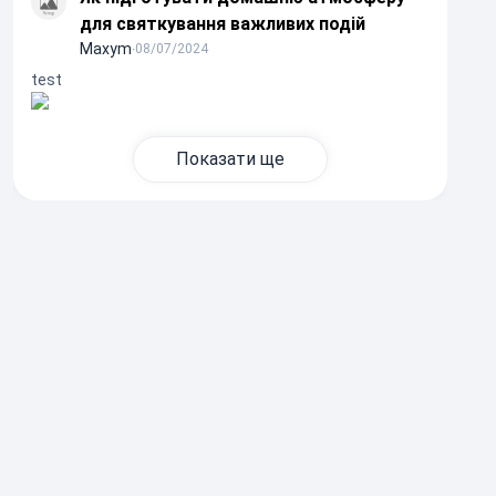
для святкування важливих подій
Maxym
∙
08/07/2024
test
Показати ще