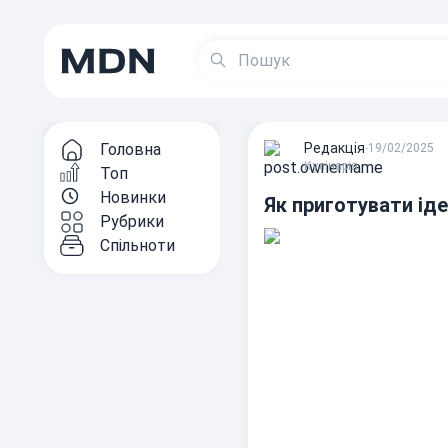
Головна
Редакцiя
∙
19/02/2025
Кулінарія
Топ
Новинки
Як приготувати ід
Рубрики
Спільноти