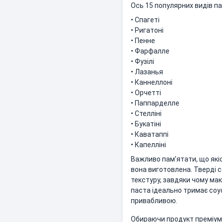
Ось 15 популярних видів па
• Спагеті
• Ригатоні
• Пенне
• Фарфалле
• Фузілі
• Лазанья
• Каннеллоні
• Орчетті
• Паппарделле
• Стелліні
• Букатіні
• Каватаппі
• Капелліні
Важливо пам’ятати, що які
вона виготовлена. Тверді 
текстуру, завдяки чому мак
паста ідеально тримає соус
привабливою.
Обираючи продукт преміум 