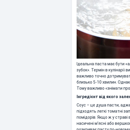
Ідеальна паста має бути «а
зубок». Термін в кулінарії
важливо точно дотримувати
близько 5-10 хвилин. Одна
Тому важливо «знімати проб
Інгредієнт від якого зал
Соус – це душа пасти, адже 
підходять легкі томатні зап
помідорів. Якщо ж у страві
насичені м’ясні або вершко
розкриває пасту по-новому