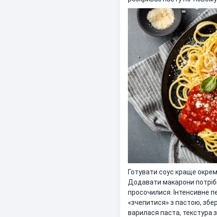
Готувати соус краще окрем
Додавати макарони потрібн
просочилися. Інтенсивне п
«зчепитися» з пастою, збері
варилася паста, текстура з