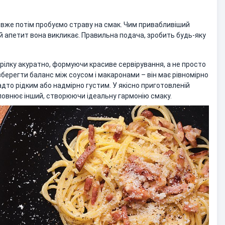
а вже потім пробуємо страву на смак. Чим привабливіший
й апетит вона викликає. Правильна подача, зробить будь-яку
рілку акуратно, формуючи красиве сервірування, а не просто
берегти баланс між соусом і макаронами – він має рівномірно
адто рідким або надмірно густим. У якісно приготовленій
оповнює інший, створюючи ідеальну гармонію смаку.