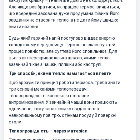
закрутив кришку — і напій ще довго не охолоджується.
Але якщо розібратися, як працює термос, виявиться,
що всередині захована дуже продумана фізика. Його
завдання не створити тепло, а не дати йому швидко
вийти назовні.
Будь-який гарячий напій поступово віддає енергію
холоднішому середовищу. Термос не скасовує цей
процес повністю, але суттєво його сповільнює. Для
цього він перекриває кілька шляхів, якими тепло
зазвичай тікає з чашки, пляшки або каструлі.
Три способи, якими тепло намагається втекти
Щоб зрозуміти принцип роботи термоса, треба знати
три основні механізми теплопередачі:
теплопровідність, конвекцію і теплове
випромінювання. У звичайній чашці вони працюють
одночасно, тому кава швидко віддає тепло
навколишньому повітрю, стінкам посуду й поверхні
столу.
Теплопровідність — через матеріал