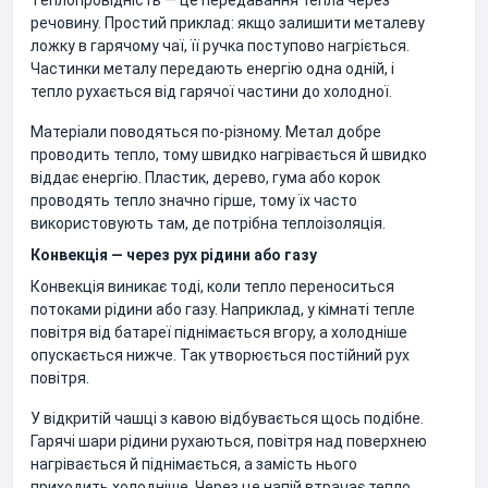
Теплопровідність — це передавання тепла через
речовину. Простий приклад: якщо залишити металеву
ложку в гарячому чаї, її ручка поступово нагріється.
Частинки металу передають енергію одна одній, і
тепло рухається від гарячої частини до холодної.
Матеріали поводяться по-різному. Метал добре
проводить тепло, тому швидко нагрівається й швидко
віддає енергію. Пластик, дерево, гума або корок
проводять тепло значно гірше, тому їх часто
використовують там, де потрібна теплоізоляція.
Конвекція — через рух рідини або газу
Конвекція виникає тоді, коли тепло переноситься
потоками рідини або газу. Наприклад, у кімнаті тепле
повітря від батареї піднімається вгору, а холодніше
опускається нижче. Так утворюється постійний рух
повітря.
У відкритій чашці з кавою відбувається щось подібне.
Гарячі шари рідини рухаються, повітря над поверхнею
нагрівається й піднімається, а замість нього
приходить холодніше. Через це напій втрачає тепло