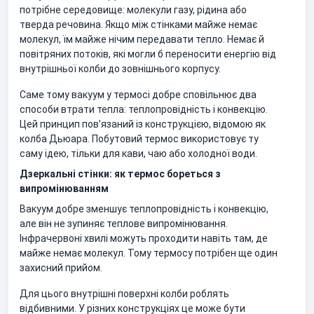
потрібне середовище: молекули газу, рідина або
тверда речовина. Якщо між стінками майже немає
молекул, їм майже нічим передавати тепло. Немає й
повітряних потоків, які могли б переносити енергію від
внутрішньої колби до зовнішнього корпусу.
Саме тому вакуум у термосі добре сповільнює два
способи втрати тепла: теплопровідність і конвекцію.
Цей принцип пов’язаний із конструкцією, відомою як
колба Дьюара. Побутовий термос використовує ту
саму ідею, тільки для кави, чаю або холодної води.
Дзеркальні стінки: як термос бореться з
випромінюванням
Вакуум добре зменшує теплопровідність і конвекцію,
але він не зупиняє теплове випромінювання.
Інфрачервоні хвилі можуть проходити навіть там, де
майже немає молекул. Тому термосу потрібен ще один
захисний прийом.
Для цього внутрішні поверхні колби роблять
відбивними. У різних конструкціях це може бути