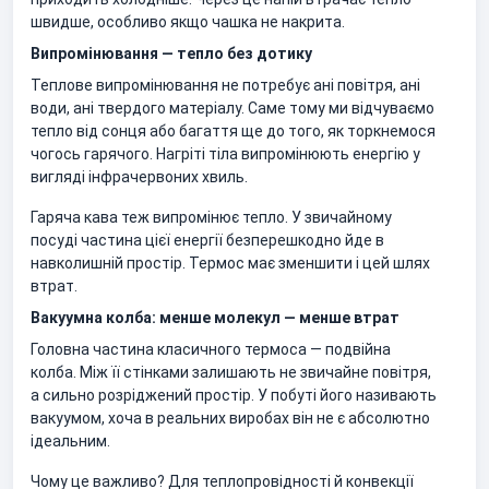
швидше, особливо якщо чашка не накрита.
Випромінювання — тепло без дотику
Теплове випромінювання не потребує ані повітря, ані
води, ані твердого матеріалу. Саме тому ми відчуваємо
тепло від сонця або багаття ще до того, як торкнемося
чогось гарячого. Нагріті тіла випромінюють енергію у
вигляді інфрачервоних хвиль.
Гаряча кава теж випромінює тепло. У звичайному
посуді частина цієї енергії безперешкодно йде в
навколишній простір. Термос має зменшити і цей шлях
втрат.
Вакуумна колба: менше молекул — менше втрат
Головна частина класичного термоса — подвійна
колба. Між її стінками залишають не звичайне повітря,
а сильно розріджений простір. У побуті його називають
вакуумом, хоча в реальних виробах він не є абсолютно
ідеальним.
Чому це важливо? Для теплопровідності й конвекції