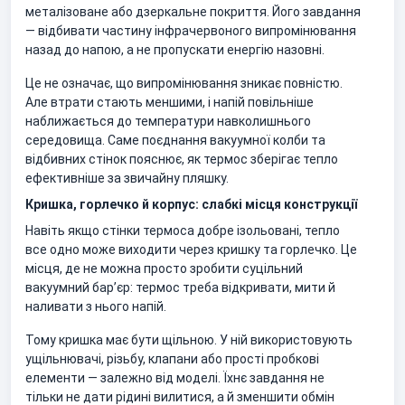
металізоване або дзеркальне покриття. Його завдання
— відбивати частину інфрачервоного випромінювання
назад до напою, а не пропускати енергію назовні.
Це не означає, що випромінювання зникає повністю.
Але втрати стають меншими, і напій повільніше
наближається до температури навколишнього
середовища. Саме поєднання вакуумної колби та
відбивних стінок пояснює, як термос зберігає тепло
ефективніше за звичайну пляшку.
Кришка, горлечко й корпус: слабкі місця конструкції
Навіть якщо стінки термоса добре ізольовані, тепло
все одно може виходити через кришку та горлечко. Це
місця, де не можна просто зробити суцільний
вакуумний бар’єр: термос треба відкривати, мити й
наливати з нього напій.
Тому кришка має бути щільною. У ній використовують
ущільнювачі, різьбу, клапани або прості пробкові
елементи — залежно від моделі. Їхнє завдання не
тільки не дати рідині вилитися, а й зменшити обмін