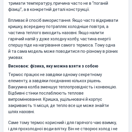
тримати температуру, причина часто не в “поганій
фізиці”, а в конкретній деталі конструкції.
Впливає й спосіб використання. Якщо часто відкривати
кришку, всередину потрапляє холодніше повітря, а
частина теплого виходить назовні. Якщо налити
гарячий напій у дуже холодну колбу, частина енергії
спершу піде на нагрівання самого термоса. Тому одна
й та сама модель може поводитися по-різному в різних
умовах.
Висновок: фізика, яку можна взяти з собою
Термос працює не завдяки одному секретному
елементу, а завдяки поєднанню кількох рішень.
Вакуумна колба зменшує теплопровідність і конвекцію.
Відбивні стінки послаблюють теплове
випромінювання. Кришка, ущільнювачі й корпус
закривають ті місця, де тепло все ще може знайти
шлях назовні.
Саме тому термос корисний і для гарячого чаю взимку,
і для прохолодної води влітку. Він не створює холод і не