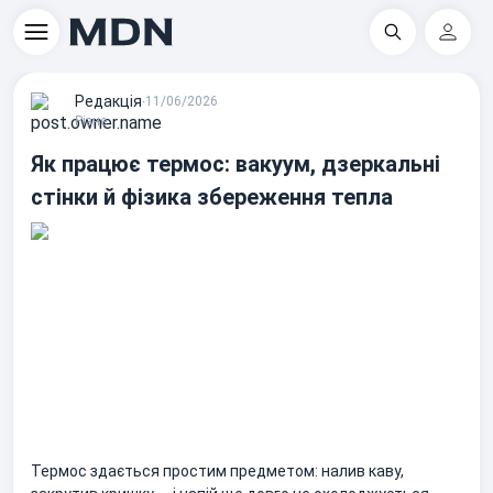
Пошук
Регіс
Редакцiя
∙
11/06/2026
Різне
Як працює термос: вакуум, дзеркальні
стінки й фізика збереження тепла
Термос здається простим предметом: налив каву,