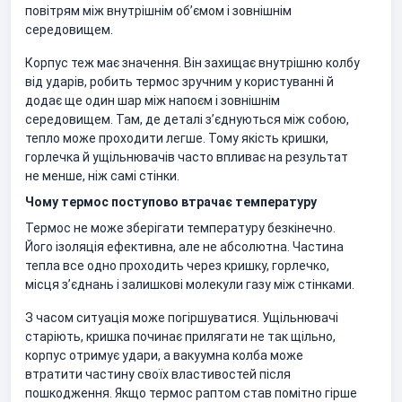
повітрям між внутрішнім об’ємом і зовнішнім
середовищем.
Корпус теж має значення. Він захищає внутрішню колбу
від ударів, робить термос зручним у користуванні й
додає ще один шар між напоєм і зовнішнім
середовищем. Там, де деталі з’єднуються між собою,
тепло може проходити легше. Тому якість кришки,
горлечка й ущільнювачів часто впливає на результат
не менше, ніж самі стінки.
Чому термос поступово втрачає температуру
Термос не може зберігати температуру безкінечно.
Його ізоляція ефективна, але не абсолютна. Частина
тепла все одно проходить через кришку, горлечко,
місця з’єднань і залишкові молекули газу між стінками.
З часом ситуація може погіршуватися. Ущільнювачі
старіють, кришка починає прилягати не так щільно,
корпус отримує удари, а вакуумна колба може
втратити частину своїх властивостей після
пошкодження. Якщо термос раптом став помітно гірше