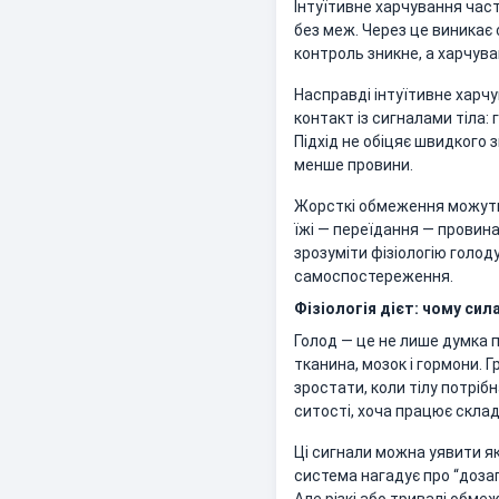
Інтуїтивне харчування час
без меж. Через це виникає 
контроль зникне, а харчув
Насправді інтуїтивне харчу
контакт із сигналами тіла: 
Підхід не обіцяє швидкого 
менше провини.
Жорсткі обмеження можуть 
їжі — переїдання — провин
зрозуміти фізіологію голоду
самоспостереження.
Фізіологія дієт: чому сил
Голод — це не лише думка п
тканина, мозок і гормони. 
зростати, коли тілу потрібн
ситості, хоча працює склад
Ці сигнали можна уявити як
система нагадує про “дозап