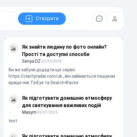
Створити
Коментарів
Регістрац
Як знайти людину по фото онлайн?
Прості та доступні способи
Senya DZ
∙
22/03/2026
Ви же забули додадти ще сервіс
https://clarityradar.com/uk , він займається пошуком
краще ніж TinEye та Search4faces
Як підготувати домашню атмосферу
для святкування важливих подій
Maxym
∙
08/07/2024
test
Як підготувати домашню атмосферу