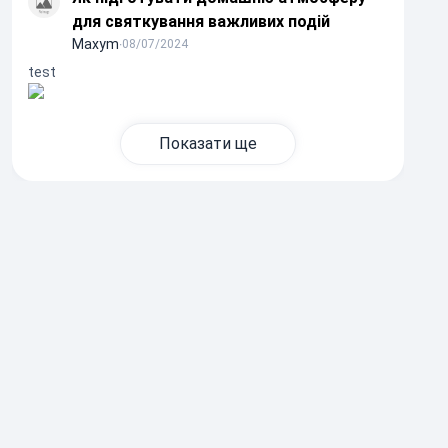
для святкування важливих подій
Maxym
∙
08/07/2024
test
Показати ще