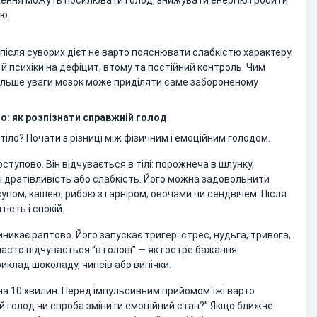
еження можуть посилювати голод, знижувати енергію і робити
ю.
після суворих дієт не варто пояснювати слабкістю характеру.
 й психіки на дефіцит, втому та постійний контроль. Чим
ільше уваги мозок може приділяти саме забороненому
о: як розпізнати справжній голод
тіло? Почати з різниці між фізичним і емоційним голодом.
ступово. Він відчувається в тілі: порожнеча в шлунку,
оді дратівливість або слабкість. Його можна задовольнити
упом, кашею, рибою з гарніром, овочами чи сендвічем. Після
ість і спокій.
никає раптово. Його запускає тригер: стрес, нудьга, тривога,
часто відчувається “в голові” — як гостре бажання
иклад шоколаду, чипсів або випічки.
на 10 хвилин. Перед імпульсивним прийомом їжі варто
ий голод чи спроба змінити емоційний стан?” Якщо ближче