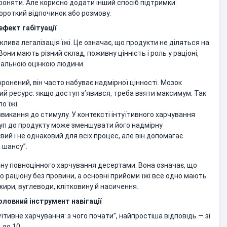
ороняти. Але корисно додати інший спосіб підтримки:
короткий відпочинок або розмову.
ефект габітуації
жлива легалізація їжі. Це означає, що продукти не діляться на
 Вони мають різний склад, поживну цінність і роль у раціоні,
ральною оцінкою людини.
ронений, він часто набуває надмірної цінності. Мозок
ий ресурс: якщо доступ з’явився, треба взяти максимум. Так
о їжі.
звикання до стимулу. У контексті інтуїтивного харчування
уп до продукту може зменшувати його надмірну
вий і не однаковий для всіх процес, але він допомагає
 шансу”.
іну повноцінного харчування десертами. Вона означає, що
 раціону без провини, а основні прийоми їжі все одно мають
 жири, вуглеводи, клітковину й насичення.
оловний інструмент навігації
їтивне харчування: з чого почати”, найпростіша відповідь — зі
 до 10.