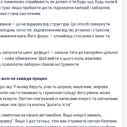
то помилково сприймають як дозвіл їсти будь-що, будь-коли й
страх: якщо прибрати дієти, підрахунок калорій і заборони,
ання стане хаотичним.
вання — це не відмова від структури. Це спосіб повернути
голодом, ситістю, задоволенням від їжі, втомою і стресом.
зниження ваги. Його фокус — спокійніші стосунки з їжею та
запускати цикл: дефіцит — сильна тяга до калорійно щільної
а — нове обмеження. Щоб вийти з цього кола, важливо
, психологію заборон і базові інструменти
а волі не завжди працює
ро їжу. У ньому беруть участь шлунок, кишечник, жирова
Грелін часто називають гормоном голоду: його рівень може
а енергія. Лептин пов’язаний із запасами енергії та сигналами
ніше, ніж проста кнопка “досить їсти”.
 лампочки на панелі автомобіля. Якщо енергії замало,
равку”. Якщо її достатньо, тіло має отримати сигнал безпеки.