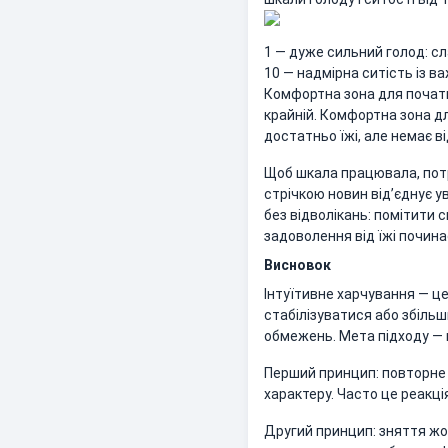
1 — дуже сильний голод: сл
10 — надмірна ситість із в
Комфортна зона для початку
крайній. Комфортна зона д
достатньо їжі, але немає 
Щоб шкала працювала, потр
стрічкою новин від’єднує у
без відволікань: помітити 
задоволення від їжі почин
Висновок
Інтуїтивне харчування — ц
стабілізуватися або збільш
обмежень. Мета підходу — 
Перший принцип: повторне 
характеру. Часто це реакці
Другий принцип: зняття жо