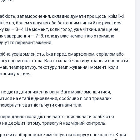
абкість, запаморочення, складно думати про щось, крім їжі.
ажкістю, болем у шлунку або бажанням лягти й не рухатися.
 їжі — 3–4. Це момент, коли голод уже чіткий, але ще не
ля завершення — 7–8: голоду вже немає, тіло отримало
відчуття перевантаження.
ібна усвідомленість. Їжа перед смартфоном, серіалом або
вагу від сигналів тіла. Варто хоча б частину трапези провести
смак, температуру, текстуру, темп жування і момент, коли
ає знижуватися.
е не дієта для зниження ваги. Вага може зменшитися,
итися на етапі відновлення, особливо після тривалих
повернути здатність чути сигнали тіла.
переїдання після дієт не варто пояснювати слабкістю
я на дефіцит, втому, тривогу й надмірний контроль.
рстких заборон може зменшувати напругу навколо їжі. Коли