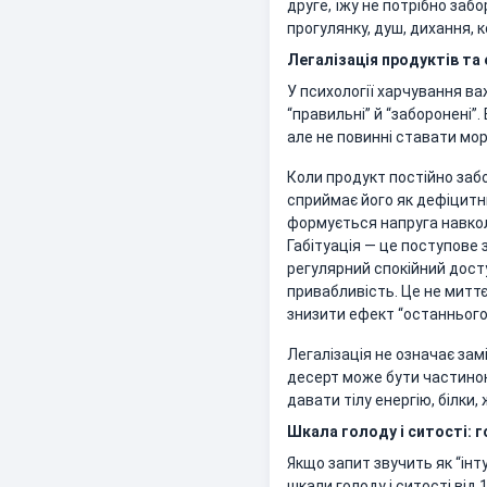
друге, їжу не потрібно заб
прогулянку, душ, дихання, 
Легалізація продуктів та 
У психології харчування ва
“правильні” й “заборонені”.
але не повинні ставати мо
Коли продукт постійно забо
сприймає його як дефіцитн
формується напруга навкол
Габітуація — це поступове 
регулярний спокійний дост
привабливість. Це не миттє
знизити ефект “останнього
Легалізація не означає зам
десерт може бути частиною
давати тілу енергію, білки,
Шкала голоду і ситості: г
Якщо запит звучить як “інту
шкали голоду і ситості від 1