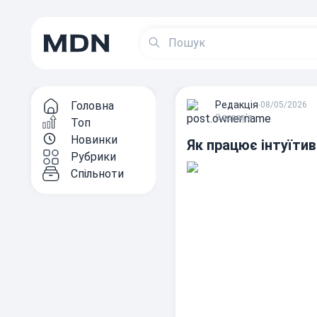
Головна
Редакцiя
∙
08/05/2026
Здоров'я
Топ
Новинки
Як працює інтуїтив
Рубрики
Спільноти