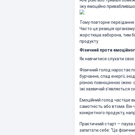
Але різкі або тривалі обм
їжу емоційно привабливішо
Тому повторне переїдання 
Часто це реакція організму
жорсткіша заборона, тим б
продукту.
Фізичний проти емоційног
Як навчитися слухати своє 
Фізичний голод наростає по
бурчання, спад енергії, ін
різною повноцінною їжею: с
їжі зазвичай з’являється сит
Емоційний голод частіше ви
самотність або втома. Він 
конкретного продукту, напр
Практичний старт — пауза 
запитати себе: “Це фізичн