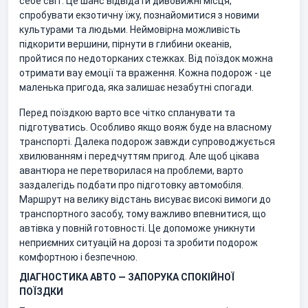
себе світ. Це шанс відвідати дивовижні місця,
спробувати екзотичну їжу, познайомитися з новими
культурами та людьми. Неймовірна можливість
підкорити вершини, пірнути в глибини океанів,
пройтися по недоторканих стежках. Від поїздок можна
отримати вау емоції та враження. Кожна подорож - це
маленька пригода, яка залишає незабутні спогади.
Перед поїздкою варто все чітко спланувати та
підготуватись. Особливо якщо вояж буде на власному
транспорті. Далека подорож завжди супроводжується
хвилюванням і передчуттям пригод. Але щоб цікава
авантюра не перетворилася на проблеми, варто
заздалегідь подбати про підготовку автомобіля.
Маршрут на велику відстань висуває високі вимоги до
транспортного засобу, тому важливо впевнитися, що
автівка у повній готовності. Це допоможе уникнути
неприємних ситуацій на дорозі та зробити подорож
комфортною і безпечною.
ДІАГНОСТИКА АВТО — ЗАПОРУКА СПОКІЙНОЇ
ПОЇЗДКИ