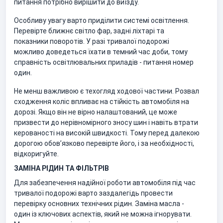
питання потрібно вирішити до виїзду.
Особливу увагу варто приділити системі освітлення.
Перевірте ближнє світло фар, задні ліхтарі та
показники поворотів. У разі тривалої подорожі
можливо доведеться їхати в темний час доби, тому
справність освітлювальних приладів - питання номер
один.
Не менш важливою є техогляд ходової частини. Розвал
сходження коліс впливає на стійкість автомобіля на
дорозі. Якщо він не вірно налаштований, це може
призвести до нерівномірного зносу шин і навіть втрати
керованості на високій швидкості. Тому перед далекою
дорогою обов’язково перевірте його, і за необхідності,
відкоригуйте.
ЗАМІНА РІДИН ТА ФІЛЬТРІВ
Для забезпечення надійної роботи автомобіля під час
тривалої подорожі варто заздалегідь провести
перевірку основних технічних рідин. Заміна масла -
один із ключових аспектів, який не можна ігнорувати.