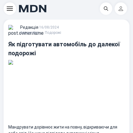
Пошук
Регіс
Редакцiя
∙
16/08/2024
Автомобілі
Подорожі
Як підготувати автомобіль до далекої
подорожі
Мандрувати дорівнює жити на повну, відкриваючи для