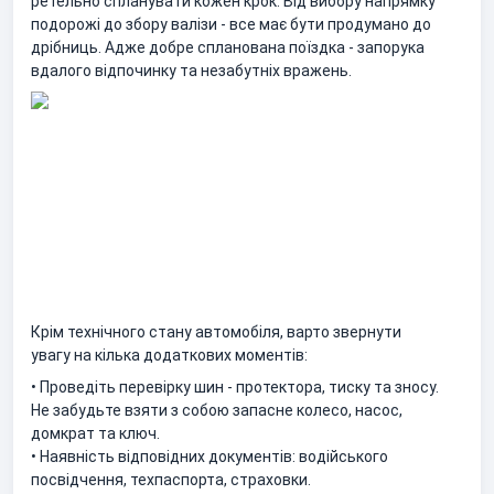
ретельно спланувати кожен крок. Від вибору напрямку
подорожі до збору валізи - все має бути продумано до
дрібниць. Адже добре спланована поїздка - запорука
вдалого відпочинку та незабутніх вражень.
Крім технічного стану автомобіля, варто звернути
увагу на кілька додаткових моментів:
• Проведіть перевірку шин - протектора, тиску та зносу.
Не забудьте взяти з собою запасне колесо, насос,
домкрат та ключ.
• Наявність відповідних документів: водійського
посвідчення, техпаспорта, страховки.