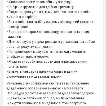
• Укомплектовану автомобільну аптечку.
• Набір інструментів для дрібного ремонту.
• Якщо подорожуєте з дітьми, обов’язково встановіть
дитяче автокрісло.
• Встановіть навігаційну систему або зручний додаток
на смартфоні.
• Зарядні пристрої для телефону, планшета та інших
гаджетів.
• Для перекусів у дорозі рекомендується взяти з собою
воду та продукти харчування.
• Паперові карти можуть стати в нагоді у місцях зі
слабким сигналом мережі.
• Можуть знадобитись дроти для «прикурювання»,
лопата, трос.
• Візьміть каністру з пальним, оливу в двигун,
склоомивач та інші важливі рідини.
Ретельна діагностика всіх систем та встановлення
додаткового обладнання вимагає часу та уваги.
Процедура підготовки автомобіля до далекої подорожі
- це не лише технічний процес, а й психологічний.
Відчуття впевненості в надійності транспортного