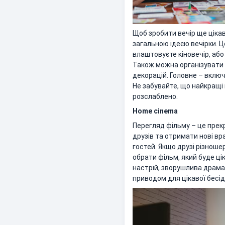
Щоб зробити вечір ще цікав
загальною ідеєю вечірки. Ц
влаштовуєте кіновечір, аб
Також можна організувати 
декорацій. Головне – включ
Не забувайте, що найкращі 
розслаблено.
Home cinema
Перегляд фільму – це пре
друзів та отримати нові вр
гостей. Якщо друзі різноше
обрати фільм, який буде ці
настрій, зворушлива драма,
приводом для цікавої бесід