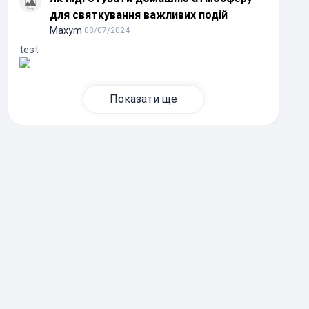
для святкування важливих подій
Maxym
∙
08/07/2024
test
Показати ще