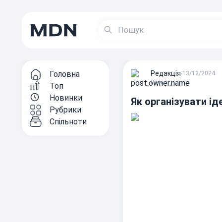
Головна
Редакцiя
∙
13/12/2024
Різне
Топ
Новинки
Як організувати і
Рубрики
Спільноти