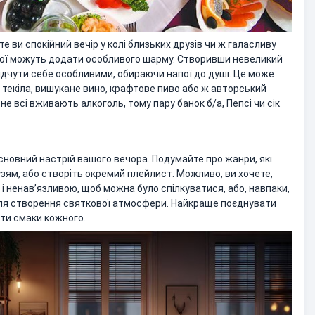
е ви спокійний вечір у колі близьких друзів чи ж галасливу
напої можуть додати особливого шарму. Створивши невеликий
відчути себе особливими, обираючи напої до душі. Це може
а текіла, вишукане вино, крафтове пиво або ж авторський
не всі вживають алкоголь, тому пару банок б/а, Пепсі чи сік
новний настрій вашого вечора. Подумайте про жанри, які
зям, або створіть окремий плейлист. Можливо, ви хочете,
і ненав’язливою, щоб можна було спілкуватися, або, навпаки,
ля створення святкової атмосфери. Найкраще поєднувати
ити смаки кожного.