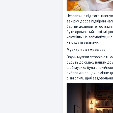
Незалежно від того, плануєт
вечірку, добре підібрані 
бар, ви дозволите гостям 
бути ароматний віскі, міцн
коктейль. Не забувайте, що 
не будуть зайвими.
Музика та атмосфера
Звуки музики створюють ос
будуть до смаку вашим дру
щоб музика була спокійною 
вибрати щось динамічне д
різні стилі, щоб задовольн