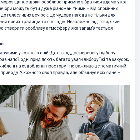
 а мороз щипає щоки, особливо приємно зібратися вдома у колі
вечори можуть бути дуже різноманітними – від спокійних
до галасливих вечірок. Це чудова нагода не тільки для
ання нових традицій та спогадів. Незалежно від того, який
во створити особливу атмосферу, яка запам'ятається
но
з друзями у кожного свій. Дехто віддає перевагу підбору
ає напої, одні приділяють багато уваги вибору їжі та закусок,
схиблені на оздобленні простору. І не важливо це тематичний
 приводу. У кожного своя правда, але обʼєднує всіх одне –