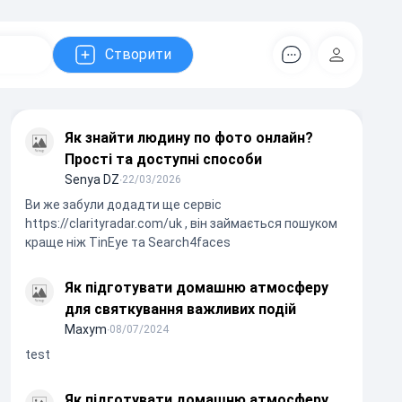
Створити
Коментарів
Регістрац
Як знайти людину по фото онлайн?
Прості та доступні способи
Senya DZ
∙
22/03/2026
Ви же забули додадти ще сервіс
https://clarityradar.com/uk , він займається пошуком
краще ніж TinEye та Search4faces
Як підготувати домашню атмосферу
для святкування важливих подій
Maxym
∙
08/07/2024
test
Як підготувати домашню атмосферу