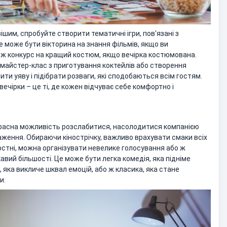
ішим, спробуйте створити тематичні ігри, пов'язані з
е може бути вікторина на знання фільмів, якщо ви
о ж конкурс на кращий костюм, якщо вечірка костюмована.
майстер-клас з приготування коктейлів або створення
ити уяву і підібрати розваги, які сподобаються всім гостям.
вечірки – це ті, де кожен відчуває себе комфортно і
красна можливість розслабитися, насолодитися компанією
аження. Обираючи кінострічку, важливо врахувати смаки всіх
рстні, можна організувати невелике голосування або ж
кавий більшості. Це може бути легка комедія, яка підніме
 яка викличе шквал емоцій, або ж класика, яка стане
и.