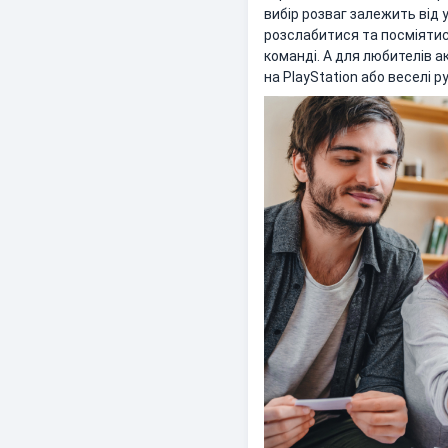
вибір розваг залежить від 
розслабитися та посміятися
команді. А для любителів а
на PlayStation або веселі р