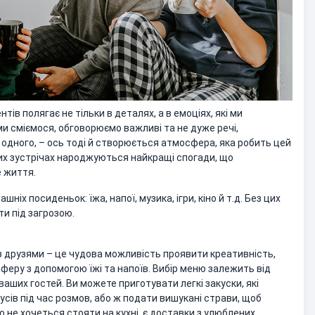
ів полягає не тільки в деталях, а в емоціях, які ми
и сміємося, обговорюємо важливі та не дуже речі,
 одного, – ось тоді й створюється атмосфера, яка робить цей
ких зустрічах народжуються найкращі спогади, що
 життя.
ніх посиденьок: їжа, напої, музика, ігри, кіно й т.д. Без цих
и під загрозою.
 з друзями – це чудова можливість проявити креативність,
еру з допомогою їжі та напоїв. Вибір меню залежить від
аших гостей. Ви можете приготувати легкі закуски, які
сів під час розмов, або ж подати вишукані страви, щоб
що не хочеться стояти на кухні, є доставки з улюблених