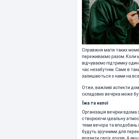
Справжня магія таких момент
переживаємо разом. Коли м
відчуваємо підтримку один
час незабутнім. Саме в та
залишаються з нами на все
Отже, важливі аспекти домаш
складових вечірка може бут
Їжа та напої
Організація вечірки вдома
створюючи ідеальну атмосф
теми вечора та вподобань в
будуть зручними для переку
вразити своїх друзів. А як