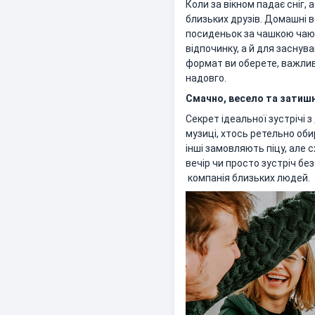
Коли за вікном падає сніг,
близьких друзів. Домашні 
посиденьок за чашкою чаю 
відпочинку, а й для заснув
формат ви оберете, важли
надовго.
Смачно, весело та затиш
Секрет ідеальної зустрічі 
музиці, хтось ретельно обир
інші замовляють піцу, але 
вечір чи просто зустріч без
компанія близьких людей.