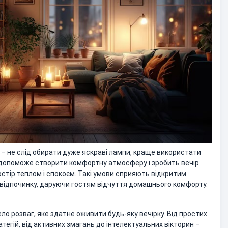
– не слід обирати дуже яскраві лампи, краще використати
Це допоможе створити комфортну атмосферу і зробить вечір
тір теплом і спокоєм. Такі умови сприяють відкритим
відпочинку, даруючи гостям відчуття домашнього комфорту.
ло розваг, яке здатне оживити будь-яку вечірку. Від простих
тегій, від активних змагань до інтелектуальних вікторин –