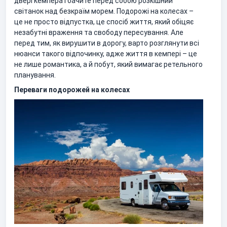
двері кемпера і бачите перед собою розкішний
світанок над безкраїм морем. Подорожі на колесах –
це не просто відпустка, це спосіб життя, який обіцяє
незабутні враження та свободу пересування. Але
перед тим, як вирушити в дорогу, варто розглянути всі
нюанси такого відпочинку, адже життя в кемпері – це
не лише романтика, а й побут, який вимагає ретельного
планування.
Переваги подорожей на колесах