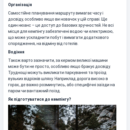
Організація
Самостійне планування маршруту вимагає часу і
досвіду, особливо якщо ви новачок у цій справі. Ще
один нюанс – це доступ до базових зручностей. Не всі
місця для кемпінгу забезпечені водою чи електрикою,
що може ускладнити побут і вимагати додаткового
спорядження, на відміну від готелів.
Водіння
Також варто зазначити, за кермом великої машини
може бути не просто, особливо якщо бракує досвіду.
Труднощі можуть викликати паркування та проїзд
вузьких відрізків шляху. Наприклад дорога високо в
горах, де важко розминутись, або специфічні заїзди на
паром чи вантажний поїзд.
Як підготуватися до кемпінгу?