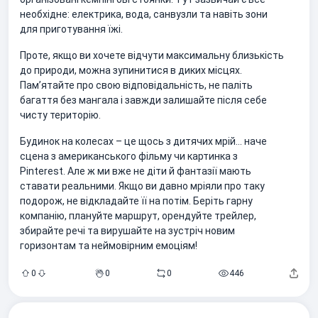
необхідне: електрика, вода, санвузли та навіть зони
для приготування їжі.
Проте, якщо ви хочете відчути максимальну близькість
до природи, можна зупинитися в диких місцях.
Памʼятайте про свою відповідальність, не паліть
багаття без мангала і завжди залишайте після себе
чисту територію.
Будинок на колесах – це щось з дитячих мрій… наче
сцена з американського фільму чи картинка з
Pinterest. Але ж ми вже не діти й фантазії мають
ставати реальними. Якщо ви давно мріяли про таку
подорож, не відкладайте її на потім. Беріть гарну
компанію, плануйте маршрут, орендуйте трейлер,
збирайте речі та вирушайте на зустріч новим
горизонтам та неймовірним емоціям!
0
0
0
446