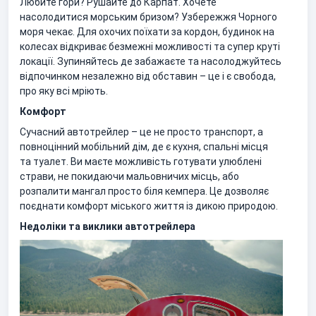
Любите гори? Рушайте до Карпат. Хочете
насолодитися морським бризом? Узбережжя Чорного
моря чекає. Для охочих поїхати за кордон, будинок на
колесах відкриває безмежні можливості та супер круті
локації. Зупиняйтесь де забажаєте та насолоджуйтесь
відпочинком незалежно від обставин – це і є свобода,
про яку всі мріють.
Комфорт
Сучасний автотрейлер – це не просто транспорт, а
повноцінний мобільний дім, де є кухня, спальні місця
та туалет. Ви маєте можливість готувати улюблені
страви, не покидаючи мальовничих місць, або
розпалити мангал просто біля кемпера. Це дозволяє
поєднати комфорт міського життя із дикою природою.
Недоліки та виклики автотрейлера