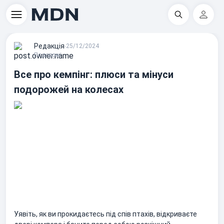
Пошук
Регіс
Редакцiя
∙
25/12/2024
Подорожі
Все про кемпінг: плюси та мінуси
подорожей на колесах
Уявіть, як ви прокидаєтесь під спів птахів, відкриваєте