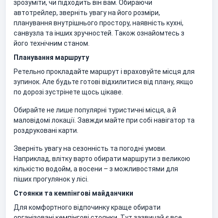
зрозуміти, чи підходить він вам. Обираючи
автотрейлер, зверніть увагу на його розміри,
планування внутрішнього простору, наявність кухні,
санвузла та інших зручностей. Також ознайомтесь з
його технічним станом.
Планування маршруту
Ретельно прокладайте маршрут і враховуйте місця для
зупинок. Але будьте готові відхилитися від плану, якщо
по дорозі зустрінете щось цікаве.
Обирайте не лише популярні туристичні місця, а й
маловідомі локації. Завжди майте при собі навігатор та
роздруковані карти.
Зверніть увагу на сезонність та погодні умови.
Наприклад, влітку варто обирати маршрути з великою
кількістю водойм, а восени – з можливостями для
піших прогулянок у лісі.
Стоянки та кемпінгові майданчики
Для комфортного відпочинку краще обирати
організовані кемпінгові стоянки. Тут зазвичай є все