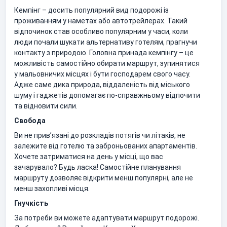
Кемпінг – досить популярний вид подорожі із
проживанням у наметах або автотрейлерах. Такий
відпочинок став особливо популярним у часи, коли
люди почали шукати альтернативу готелям, прагнучи
контакту з природою. Головна принада кемпінгу – це
можливість самостійно обирати маршрут, зупинятися
у мальовничих місцях і бути господарем свого часу.
Адже саме дика природа, віддаленість від міського
шуму і гаджетів допомагає по-справжньому відпочити
та відновити сили.
Свобода
Ви не прив’язані до розкладів потягів чи літаків, не
залежите від готелю та заброньованих апартаментів.
Хочете затриматися на день у місці, що вас
зачарувало? Будь ласка! Самостійне планування
маршруту дозволяє відкрити менш популярні, але не
менш захопливі місця.
Гнучкість
За потреби ви можете адаптувати маршрут подорожі.