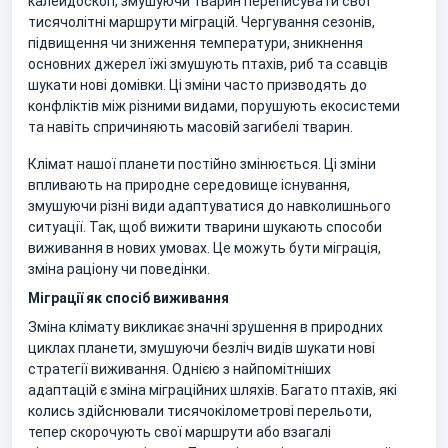
калейдоскоп, змушуючи тварин переписувати свої
тисячолітні маршрути міграцій. Чергування сезонів,
підвищення чи зниження температури, зникнення
основних джерел їжі змушують птахів, риб та ссавців
шукати нові домівки. Ці зміни часто призводять до
конфліктів між різними видами, порушують екосистеми
та навіть спричиняють масовій загибелі тварин.
Клімат нашої планети постійно змінюється. Ці зміни
впливають на природне середовище існування,
змушуючи різні види адаптуватися до навколишнього
ситуації. Так, щоб вижити тварини шукають способи
виживання в нових умовах. Це можуть бути міграція,
зміна раціону чи поведінки.
Міграції як спосіб виживання
Зміна клімату викликає значні зрушення в природних
циклах планети, змушуючи безліч видів шукати нові
стратегії виживання. Однією з найпомітніших
адаптацій є зміна міграційних шляхів. Багато птахів, які
колись здійснювали тисячокілометрові перельоти,
тепер скорочують свої маршрути або взагалі