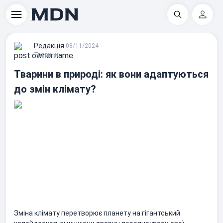
Пошук
Регіс
Редакцiя
∙
08/11/2024
Тварини
Тварини в природі: як вони адаптуються
до змін клімату?
Зміна клімату перетворює планету на гігантський