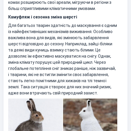
комах розширюють свої ареали, мігруючи в регіони з
більш сприятливими кліматичними умовами.
Камуфляж і сезонна зміна шерсті
Для багатьох тварин здатність до маскування є одним
із найефективніших механізмів виживання. Особливо
важлива вона для видів, які змінюють забарвлення
шерсті відповідно до сезону. Наприклад, зайці-біляки
та деякі види куниць взимку стають білими. Це
дозволяє їм ефективно маскуватися на снігу. Однак,
зміна клімату порушує цей природний цикл. Через
глобальне потепління сніг зникає раніше, ніж зазвичай,
і тварини, які не встигли змінити своє забарвлення,
стають легко помітними для хижаків на тлі темної
землі. Така ситуація створює для них значний ризик,
адже вони втрачають свій природний захист.