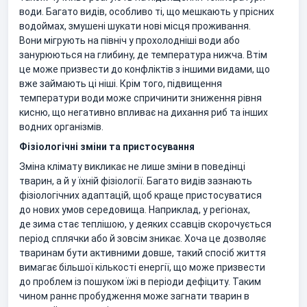
води. Багато видів, особливо ті, що мешкають у прісних
водоймах, змушені шукати нові місця проживання.
Вони мігрують на північ у прохолодніші води або
занурюються на глибину, де температура нижча. Втім
це може призвести до конфліктів з іншими видами, що
вже займають ці ніші. Крім того, підвищення
температури води може спричинити зниження рівня
кисню, що негативно впливає на дихання риб та інших
водних організмів.
Фізіологічні зміни та пристосування
Зміна клімату викликає не лише зміни в поведінці
тварин, а й у їхній фізіології. Багато видів зазнають
фізіологічних адаптацій, щоб краще пристосуватися
до нових умов середовища. Наприклад, у регіонах,
де зима стає теплішою, у деяких ссавців скорочується
період сплячки або й зовсім зникає. Хоча це дозволяє
тваринам бути активними довше, такий спосіб життя
вимагає більшої кількості енергії, що може призвести
до проблем із пошуком їжі в періоди дефіциту. Таким
чином раннє пробудження може загнати тварин в