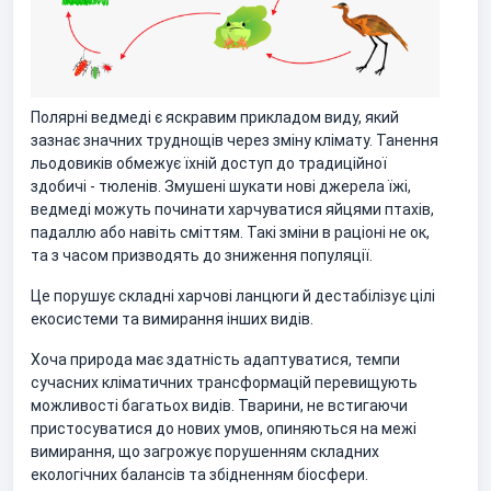
Полярні ведмеді є яскравим прикладом виду, який
зазнає значних труднощів через зміну клімату. Танення
льодовиків обмежує їхній доступ до традиційної
здобичі - тюленів. Змушені шукати нові джерела їжі,
ведмеді можуть починати харчуватися яйцями птахів,
падаллю або навіть сміттям. Такі зміни в раціоні не ок,
та з часом призводять до зниження популяції.
Це порушує складні харчові ланцюги й дестабілізує цілі
екосистеми та вимирання інших видів.
Хоча природа має здатність адаптуватися, темпи
сучасних кліматичних трансформацій перевищують
можливості багатьох видів. Тварини, не встигаючи
пристосуватися до нових умов, опиняються на межі
вимирання, що загрожує порушенням складних
екологічних балансів та збідненням біосфери.