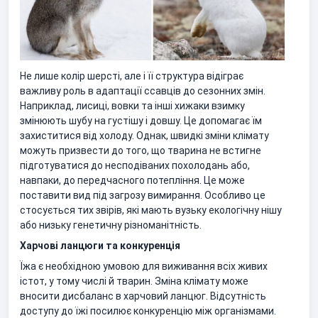
Не лише колір шерсті, але і її структура відіграє
важливу роль в адаптації ссавців до сезонних змін.
Наприклад, лисиці, вовки та інші хижаки взимку
змінюють шубу на густішу і довшу. Це допомагає їм
захиститися від холоду. Однак, швидкі зміни клімату
можуть призвести до того, що тварина не встигне
підготуватися до несподіваних похолодань або,
навпаки, до передчасного потепління. Це може
поставити вид під загрозу вимирання. Особливо це
стосується тих звірів, які мають вузьку екологічну нішу
або низьку генетичну різноманітність.
Харчові ланцюги та конкуренція
Їжа є необхідною умовою для виживання всіх живих
істот, у тому числі й тварин. Зміна клімату може
вносити дисбаланс в харчовий ланцюг. Відсутність
доступу до їжі посилює конкуренцію між організмами.