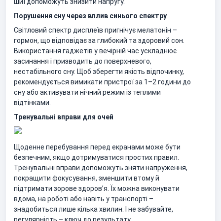
шиї допоможуть знизити напругу.
Порушення сну через вплив синього спектру
Світловий спектр дисплеїв пригнічує мелатонін –
гормон, що відповідає за глибокий та здоровий сон.
Використання гаджетів у вечірній час ускладнює
засинання і призводить до поверхневого,
нестабільного сну. Щоб зберегти якість відпочинку,
рекомендується вимикати пристрої за 1–2 години до
сну або активувати нічний режим із теплими
відтінками.
Тренувальні вправи для очей
Щоденне перебування перед екранами може бути
безпечним, якщо дотримуватися простих правил.
Тренувальні вправи допоможуть зняти напруження,
покращити фокусування, зменшити втому й
підтримати зорове здоров’я. Їх можна виконувати
вдома, на роботі або навіть у транспорті –
знадобиться лише кілька хвилин. І не забувайте,
регулярність – ключ до результату.