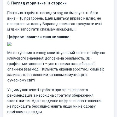
6. Погляд угору-вниз і в сторони
Повільно підніміть погляд угору, потім опустіть його
вниз – 10 повторень. Далі дивіться вправо й вліво, не
повертаючи голову. Вправа допомагає тренувати очні
м’язи й запобігати спазмам акомодації.
Цифрове навантаження не зникне
Ми вступаємо в епоху, коли візуальний контент набуває
ключового значення: доповнена реальність, 3D-
графіка, метавсесвіт – усе це вимагає ще більшої
оптичної взаємодії. Кількість екранів зростає, і саме зір
залишається головним каналом комунікації в
сучасному світі.
У цьому контексті турбота про зір – не просто
рекомендація, а необхідна стратегія збереження
якості життя. Адже щоденне цифрове навантаження
не проходить безслідно, навіть якщо ми не одразу
помічаємо наслідки.