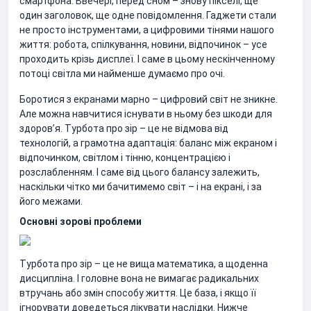
смартфона. Ввечері, перед сном – знову пікселі, ще
один заголовок, ще одне повідомлення. Гаджети стали
не просто інструментами, а цифровими тінями нашого
життя: робота, спілкування, новини, відпочинок – усе
проходить крізь дисплеї. І саме в цьому нескінченному
потоці світла ми найменше думаємо про очі.
Боротися з екранами марно – цифровий світ не зникне.
Але можна навчитися існувати в ньому без шкоди для
здоровʼя. Турбота про зір – це не відмова від
технологій, а грамотна адаптація: баланс між екраном і
відпочинком, світлом і тінню, концентрацією і
розслабленням. І саме від цього балансу залежить,
наскільки чітко ми бачитимемо світ – і на екрані, і за
його межами.
Основні зорові проблеми
Турбота про зір – це не вища математика, а щоденна
дисципліна. І головне вона не вимагає радикальних
втручань або змін способу життя. Це база, і якщо її
ігнорувати доведеться лікувати наслідки. Нижче