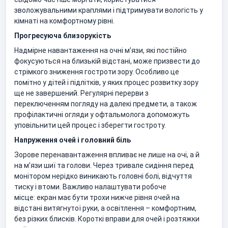
зволожувальними краплями і підтримувати вологість у
кімнаті на комфортному рівні.
Прогресуюча близорукість
Надмірне навантаження на очні м’язи, які постійно
фокусуються на близькій відстані, може призвести до
стрімкого зниження гостроти зору. Особливо це
помітно у дітей і підлітків, у яких процес розвитку зору
ще не завершений. Регулярні перерви з
переключенням погляду на далекі предмети, а також
профілактичні огляди у офтальмолога допоможуть
уповільнити цей процес і зберегти гостроту.
Напруження очей і головний біль
Зорове перенавантаження впливає не лише на очі, а й
на м’язи шиї та голови. Через тривале сидіння перед
монітором нерідко виникають головні болі, відчуття
тиску і втоми. Важливо налаштувати робоче
місце: екран має бути трохи нижче рівня очей на
відстані витягнутої руки, а освітлення – комфортним,
без різких блисків. Короткі вправи для очей і розтяжки