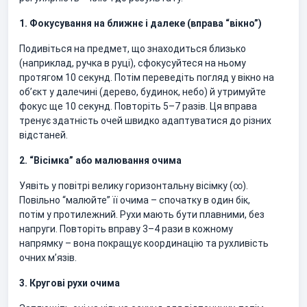
1. Фокусування на ближнє і далеке (вправа “вікно”)
Подивіться на предмет, що знаходиться близько
(наприклад, ручка в руці), сфокусуйтеся на ньому
протягом 10 секунд. Потім переведіть погляд у вікно на
об’єкт у далечині (дерево, будинок, небо) й утримуйте
фокус ще 10 секунд. Повторіть 5–7 разів. Ця вправа
тренує здатність очей швидко адаптуватися до різних
відстаней.
2. “Вісімка” або малювання очима
Уявіть у повітрі велику горизонтальну вісімку (∞).
Повільно “малюйте” її очима – спочатку в один бік,
потім у протилежний. Рухи мають бути плавними, без
напруги. Повторіть вправу 3–4 рази в кожному
напрямку – вона покращує координацію та рухливість
очних м’язів.
3. Кругові рухи очима