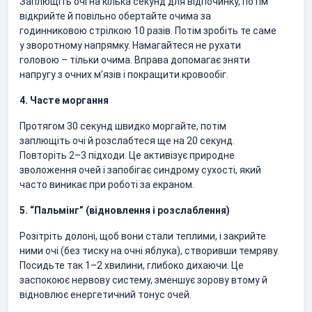
Заплющіть очі на кілька секунд для відпочинку, потім
відкрийте й повільно обертайте очима за
годинниковою стрілкою 10 разів. Потім зробіть те саме
у зворотному напрямку. Намагайтеся не рухати
головою – тільки очима. Вправа допомагає зняти
напругу з очних м’язів і покращити кровообіг.
4. Часте моргання
Протягом 30 секунд швидко моргайте, потім
заплющіть очі й розслабтеся ще на 20 секунд.
Повторіть 2–3 підходи. Це активізує природне
зволоження очей і запобігає синдрому сухості, який
часто виникає при роботі за екраном.
5. “Пальмінг” (відновлення і розслаблення)
Розітріть долоні, щоб вони стали теплими, і закрийте
ними очі (без тиску на очні яблука), створивши темряву.
Посидьте так 1–2 хвилини, глибоко дихаючи. Це
заспокоює нервову систему, зменшує зорову втому й
відновлює енергетичний тонус очей.