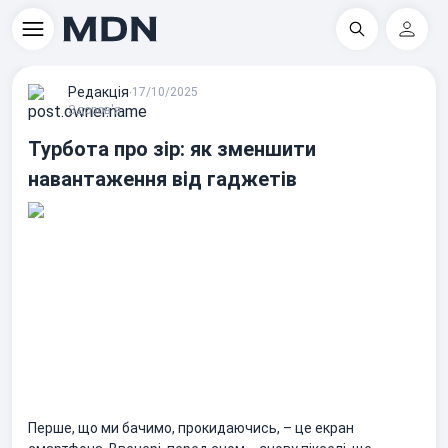
Пошук
Регіс
Редакцiя
∙
17/10/2025
Здоров'я
Турбота про зір: як зменшити
навантаження від гаджетів
Перше, що ми бачимо, прокидаючись, – це екран