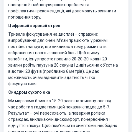
наведено 5 найпопулярніших проблем та
профілактичні рекомендації, які допоможуть зупинити
погіршення зору.
Цифровий зоровий стрес
Тривале фокусування на дисплеї – справжнє
випробування для очей. М’язи працюють у режимі
постійної напруги, що викликає втому, розмитість
зображення і навіть головний біль. Щоб цьому
запобігти, існує просте правило 20-20-20: кожні 20
хвилин робіть паузу на 20 секунд і дивіться на об’єкт на
відстані 20 футів (приблизно 6 метрів). Це дає
можливість очам відновити здатність чітко
фокусуватися.
Синдром сухого ока
Ми моргаємо близько 15-20 разів на хвилину, але під
час роботи з гаджетами цей показник падає до 5-7.
Результат – очі пересихають, а поверхня рогівки
страждає, викликаючи дискомфорт, почервоніння і
відчуття «піску». Щоб пом’якшити симптоми, необхідно
свідомо частіше моргати, користуватися