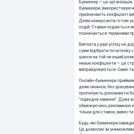
Букмекер — це організація,
букмекери, використовуючи 
призначають коефіцієнт ви
Деякі комерсанти готові ук
подій. Ставки подаються як 
позначається термінами пр
Виплата у разі успіху не д
суми відібрати початкову 
шанси на той чи інший розв
низькі коефіцієнти — це ст
виправдовуються. Саме такі
Онлайн-букмекери приймают
деякі нюанси, без урахуван
пропонують різноманітні б
"підводне каміння". Дуже в
обмежуючись рекламною ін
тільки для ставок, вивести
Будь-які букмекери завжди
Це дозволяє їм унеможливл