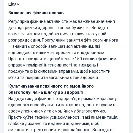
цілям.
Включення фізичних вправ
Регулярна фізична активність має важливе значення
для підтримки здорового способу життя. Знайдіть
заняття, які вам подобаються, і включіть їх у свій
розпорядок дня. Прогулянки, заняття фітнесом чи йога
— знайдіть способи залишатися активним, які
відповідають вашим інтересам та вподобанням.
Прагніть приділяти щонайменше 150 хвилин фізичним
вправам помірної інтенсивності на тиждень і
поєднуйте їх із силовими вправами, щоб наростити
м'язи та покращити загальний стан здоров'я.
Культивування психічного та емоційного
благополуччя на шляху до здоров'я
На додаток до фізичного здоров'я, в рамках марафону
здорового способу життя важливо надавати пріоритет
своєму психічному та емоційному благополуччю.
Практикуйте техніки усвідомленості, такі як медитація,
глибоке дихання та ведення щоденників, щоб
зменшити стрес і сприяти розслабленню. Знаходьте