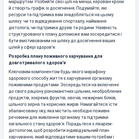
маршрутом. Розбийте свої цілі на менші, керовані кроки
й створіть графік їх досягнення. Подумайте, які
ресурси та підтримка вам знадобляться на цьому
шляху: чи то відвідування спортзалу, наймання
дієтолога, чи підтримка друзів та родини. Наявність
структурованого плану допоможе вам зосередитися і
бути вмотивованим на шляху до досягнення ваших
цілей у сфері здоров'я.
Розробка плану поживного харчування для
довготривалого здоров'я
Ключовим компонентом будь-якого марафону
здорового способу життя є харчування організму
поживними продуктами. Зосередьтеся на включенні
до свого раціону різноманітних цільних, необроблених
продуктів, зокрема фруктів, овочів, нежирних білків,
цільного зерна та корисних жирів. Намагайтеся їсти
збалансовану їжу, яка містить необхідні поживні
речовини для живлення організму та підтримки
загального стану здоров'я. Порадьтеся з лікарем-
дієтологом, щоб розробити індивідуальний план
харчування, який відповідатиме вашим потребам і