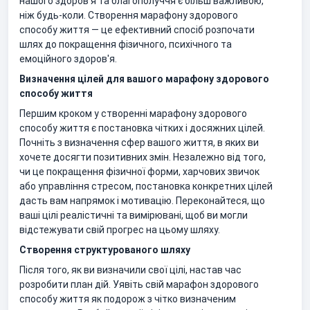
нашого здоров'я та благополуччя є більш важливою,
ніж будь-коли. Створення марафону здорового
способу життя — це ефективний спосіб розпочати
шлях до покращення фізичного, психічного та
емоційного здоров'я.
Визначення цілей для вашого марафону здорового
способу життя
Першим кроком у створенні марафону здорового
способу життя є постановка чітких і досяжних цілей.
Почніть з визначення сфер вашого життя, в яких ви
хочете досягти позитивних змін. Незалежно від того,
чи це покращення фізичної форми, харчових звичок
або управління стресом, постановка конкретних цілей
дасть вам напрямок і мотивацію. Переконайтеся, що
ваші цілі реалістичні та вимірювані, щоб ви могли
відстежувати свій прогрес на цьому шляху.
Створення структурованого шляху
Після того, як ви визначили свої цілі, настав час
розробити план дій. Уявіть свій марафон здорового
способу життя як подорож з чітко визначеним