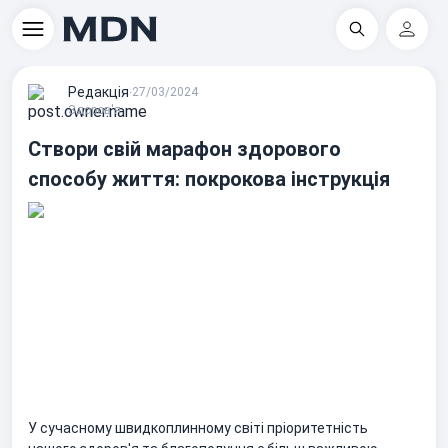
Пошук
Регіс
Редакцiя
∙
27/03/2024
Здоров'я
Створи свій марафон здорового
способу життя: покрокова інструкція
У сучасному швидкоплинному світі пріоритетність