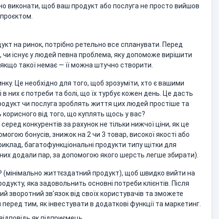
бно виконати, щоб ваш продукт або послуга не просто вийшов
 проєктом.
укт на ринок, потрібно ретельно все спланувати. Перед
, чи існує у людей певна проблема, яку допоможе вирішити
 якщо такої немає — її можна штучно створити.
инку. Це необхідно для того, щоб зрозуміти, хто є вашими
 в них є потреби та болі, що їх турбує кожен день. Це дасть
продукт чи послуга зроблять життя цих людей простіше та
корисного від того, що куплять щось у вас?
еред конкурентів за рахунок не тільки нижчої ціни, як це
могою бонусів, знижок на 2 чи 3 товар, високої якості або
риклад, багатофункціональні продукти типу щітки для
 них додали пар, за допомогою якого шерсть легше збирати).
 (мінімально життєздатний продукт), щоб швидко вийти на
родукту, яка задовольнить основні потреби клієнтів. Після
й зворотний зв'язок від своїх користувачів та зможете
 перед тим, як інвестувати в додаткові функції та маркетинг.
 відповідь як підприємець