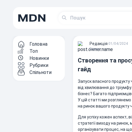
Головна
Редакцiя
∙
01/04/2024
Бізнес
Топ
Новинки
Створення та прос
Рубрики
гайд
Спільноти
Запуск власного продукту ч
від хвилювання до тріумфу.
бізнес? Багато підприємці
У цій статті ми розглянемо
на ринок вашого продукту ч
Для успіху кожен аспект, в
стратегії виходу на ринок,
організувати процес, на що