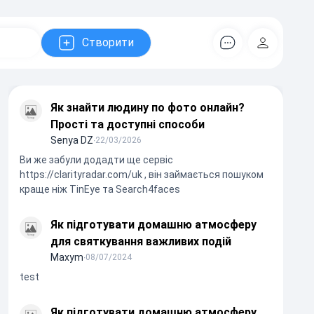
Створити
Коментарів
Регістрац
Як знайти людину по фото онлайн?
Прості та доступні способи
Senya DZ
∙
22/03/2026
Ви же забули додадти ще сервіс
https://clarityradar.com/uk , він займається пошуком
краще ніж TinEye та Search4faces
Як підготувати домашню атмосферу
для святкування важливих подій
Maxym
∙
08/07/2024
test
Як підготувати домашню атмосферу