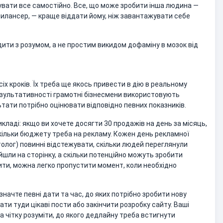
увати все самостійно. Все, що може зробити інша людина —
илансер, — краще віддати йому, ніж завантажувати себе
дити з розумом, а не простим викидом дофаміну в мозок від
іх кроків. Їх треба ще якось привести в дію в реальному
 результативності грамотні бізнесмени використовують
ьтати потрібно оцінювати відповідно певних показників.
ладі: якщо ви хочете досягти 30 продажів на день за місяць,
скільки бюджету треба на рекламу. Кожен день рекламної
толог) повинні відстежувати, скільки людей переглянули
ейшли на сторінку, а скільки потенційно можуть зробити
бити, можна легко пропустити момент, коли необхідно
изначте певні дати та час, до яких потрібно зробити нову
ати туди цікаві пости або закінчити розробку сайту. Ваші
а чітку розуміти, до якого дедлайну треба встигнути