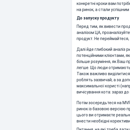
конкретні кроки вам потрі
на ринок, а стали успішним
До запуску продукту
Перед тим, як вивести прод
аналізом ЦА, проаналізуйте
продукт. Не переймайтеся,
Далі йде глибокий аналіз р
потенційними клієнтами, які
більше розуміння, як Ваш 
легше. Що люди отримають 
Також важливо виділитися с
роблять зазвичай, а за допо
максимальної користі (нап
вичісування кота: зараз до
Потім зосередьтеся на MVP
ринок із базовою версією п
цього ви отримаєте реальни
внести необхідні корективи
Питання, на які треба дати