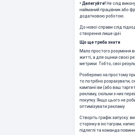
• Делегуйте!
Не слід викон
найманий працівник або фр
додатковою роботою.
До нової справи слід підхо
створення лише ідеї.
Що ще треба знати
Мало простого розуміння вс
житті, а для оцінки своєї
метрики. Тобто, свої резул
Розберемо на простому прик
то потрібно розрахувати, 
кампанії ви (або ваш тарге
рекламу, скільки з них пер
покупку. Якщо цього не ро
оптимізувати рекламу.
Створіть графік запуску: в
сторінку в інстаграм, напис
підлеглі та команда повинн