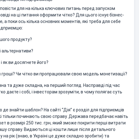
повісти для на кілька ключових питань перед запуском
повіді на ці питання оформити чітко? Для цього існує бізнес-
е, а поки ось кілька основних моментів, які треба для себе
підприємцю:
вашого продукту?
чі альтернативи?
 і як ви досягнете його?
и гроші? Чи чітко ви пропрацювали свою модель монетизації?
на та дуже складна, на перший погляд. Насправді під час
ко даєте і собі, і інвесторам зрозуміти, в чому полягає суть
о де знайти шаблон? На сайті “Дія” є розділ для підприємців
які тільки починають свою справу. Держава передбачає навіть
т в розмірі 250 тис. грн, який зможе покрити перші витрати
шу справу. Видаються ці кошти лише після детального
 на рік (знаю, в Україні це дуже складно зробити) та