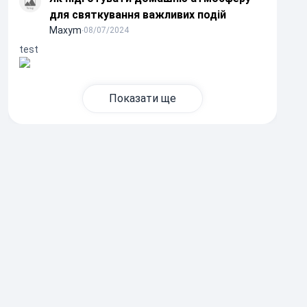
для святкування важливих подій
Maxym
∙
08/07/2024
test
Показати ще