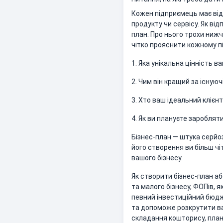
Кожен підприємець має від
продукту чи сервісу. Як від
план. Про нього трохи нижч
чітко прояснити кожному 
1. Яка унікальна цінність 
2. Чим він кращий за існую
3. Хто ваш ідеальний клієнт
4. Як ви плануєте зароблят
Бізнес-план — штука серйоз
його створення ви більш чіт
вашого бізнесу.
Як створити бізнес-план аб
та малого бізнесу, ФОПів, 
певний інвестиційний бюдже
та допоможе розкрутити ва
складання кошторису, плану