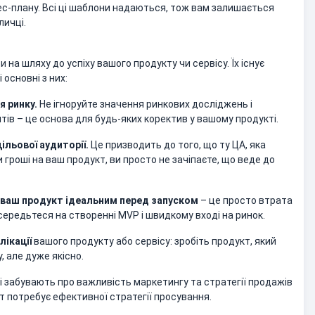
ес-плану. Всі ці шаблони надаються, тож вам залишається
личці.
и на шляху до успіху вашого продукту чи сервісу. Їх існує
 основні з них:
 ринку.
Не ігноруйте значення ринкових досліджень і
єнтів – це основа для будь-яких коректив у вашому продукті.
ільової аудиторії.
Це призводить до того, що ту ЦА, яка
и гроші на ваш продукт, ви просто не зачіпаєте, що веде до
 ваш продукт ідеальним перед запуском
– це просто втрата
середьтеся на створенні MVP і швидкому вході на ринок.
лікації
вашого продукту або сервісу: зробіть продукт, який
, але дуже якісно.
сі забувають про важливість маркетингу та стратегії продажів
т потребує ефективної стратегії просування.