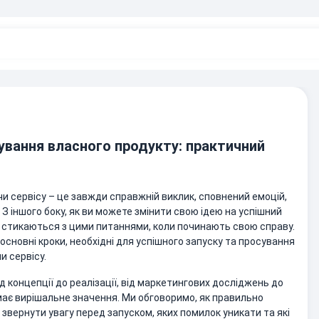
ування власного продукту: практичний
и сервісу – це завжди справжній виклик, сповнений емоцій,
 З іншого боку, як ви можете змінити свою ідею на успішний
в стикаються з цими питаннями, коли починають свою справу.
 основні кроки, необхідні для успішного запуску та просування
и сервісу.
ід концепції до реалізації, від маркетингових досліджень до
 має вирішальне значення. Ми обговоримо, як правильно
 звернути увагу перед запуском, яких помилок уникати та які