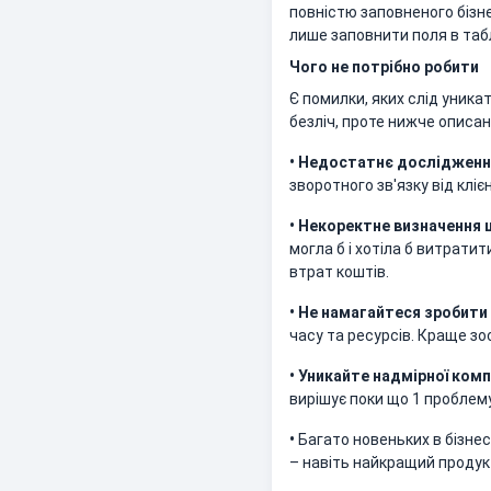
повністю заповненого бізн
лише заповнити поля в таб
Чого не потрібно робити
Є помилки, яких слід уникат
безліч, проте нижче описані
• Недостатнє дослідження
зворотного зв'язку від клі
• Некоректне визначення ц
могла б і хотіла б витратит
втрат коштів.
• Не намагайтеся зробити
часу та ресурсів. Краще зо
• Уникайте надмірної комп
вирішує поки що 1 проблему
•
Багато новеньких в бізне
– навіть найкращий продук