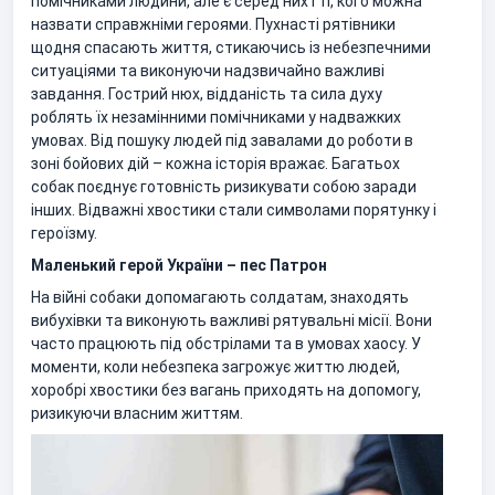
помічниками людини, але є серед них і ті, кого можна
назвати справжніми героями. Пухнасті рятівники
щодня спасають життя, стикаючись із небезпечними
ситуаціями та виконуючи надзвичайно важливі
завдання. Гострий нюх, відданість та сила духу
роблять їх незамінними помічниками у надважких
умовах. Від пошуку людей під завалами до роботи в
зоні бойових дій – кожна історія вражає. Багатьох
собак поєднує готовність ризикувати собою заради
інших. Відважні хвостики стали символами порятунку і
героїзму.
Маленький герой України – пес Патрон
На війні собаки допомагають солдатам, знаходять
вибухівки та виконують важливі рятувальні місії. Вони
часто працюють під обстрілами та в умовах хаосу. У
моменти, коли небезпека загрожує життю людей,
хоробрі хвостики без вагань приходять на допомогу,
ризикуючи власним життям.