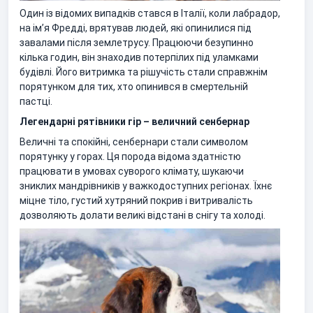
Один із відомих випадків стався в Італії, коли лабрадор,
на ім’я Фредді, врятував людей, які опинилися під
завалами після землетрусу. Працюючи безупинно
кілька годин, він знаходив потерпілих під уламками
будівлі. Його витримка та рішучість стали справжнім
порятунком для тих, хто опинився в смертельній
пастці.
Легендарні рятівники гір – величний сенбернар
Величні та спокійні, сенбернари стали символом
порятунку у горах. Ця порода відома здатністю
працювати в умовах суворого клімату, шукаючи
зниклих мандрівників у важкодоступних регіонах. Їхнє
міцне тіло, густий хутряний покрив і витривалість
дозволяють долати великі відстані в снігу та холоді.