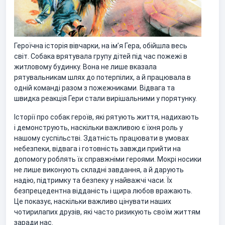
Героїчна історія вівчарки, на ім’я Гера, обійшла весь
світ. Собака врятувала групу дітей під час пожежі в
житловому будинку. Вона не лише вказала
рятувальникам шлях до потерпілих, а й працювала в
одній команді разом з пожежниками. Відвага та
швидка реакція Гери стали вирішальними у порятунку.
Історії про собак героїв, які рятують життя, надихають
і демонструють, наскільки важливою є їхня роль у
нашому суспільстві. Здатність працювати в умовах
небезпеки, відвага і готовність завжди прийти на
допомогу роблять їх справжніми героями. Мокрі носики
не лише виконують складні завдання, а й дарують
надію, підтримку та безпеку у найважчі часи. Їх
безпрецедентна відданість і щира любов вражають.
Це показує, наскільки важливо цінувати наших
чотирилапих друзів, які часто ризикують своїм життям
заради нас.