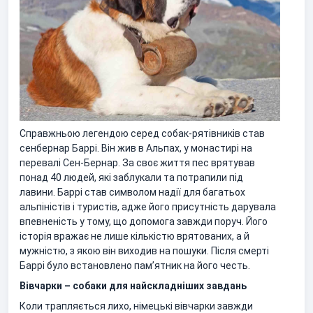
Справжньою легендою серед собак-рятівників став
сенбернар Баррі. Він жив в Альпах, у монастирі на
перевалі Сен-Бернар. За своє життя пес врятував
понад 40 людей, які заблукали та потрапили під
лавини. Баррі став символом надії для багатьох
альпіністів і туристів, адже його присутність дарувала
впевненість у тому, що допомога завжди поруч. Його
історія вражає не лише кількістю врятованих, а й
мужністю, з якою він виходив на пошуки. Після смерті
Баррі було встановлено пам’ятник на його честь.
Вівчарки – собаки для найскладніших завдань
Коли трапляється лихо, німецькі вівчарки завжди