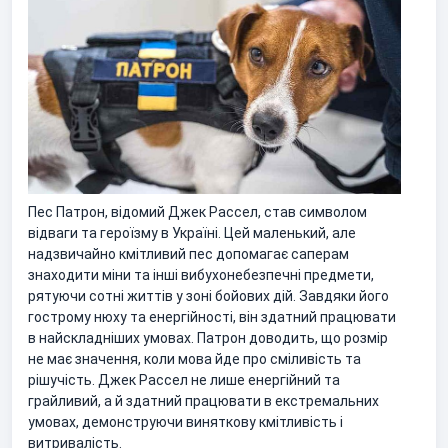
Пес Патрон, відомий Джек Рассел, став символом
відваги та героїзму в Україні. Цей маленький, але
надзвичайно кмітливий пес допомагає саперам
знаходити міни та інші вибухонебезпечні предмети,
рятуючи сотні життів у зоні бойових дій. Завдяки його
гострому нюху та енергійності, він здатний працювати
в найскладніших умовах. Патрон доводить, що розмір
не має значення, коли мова йде про сміливість та
рішучість. Джек Рассел не лише енергійний та
грайливий, а й здатний працювати в екстремальних
умовах, демонструючи виняткову кмітливість і
витривалість.