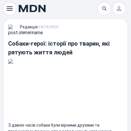
Пошук
Регіс
Редакцiя
∙
24/10/2024
Тварини
Собаки-герої: історії про тварин, які
рятують життя людей
З давніх часів собаки були вірними друзями та