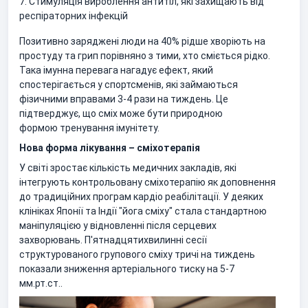
7. Стимуляція вироблення антитіл, які захищають від
респіраторних інфекцій
Позитивно заряджені люди на 40% рідше хворіють на
простуду та грип порівняно з тими, хто сміється рідко.
Така імунна перевага нагадує ефект, який
спостерігається у спортсменів, які займаються
фізичними вправами 3-4 рази на тиждень. Це
підтверджує, що сміх може бути природною
формою тренування імунітету.
Нова форма лікування – сміхотерапія
У світі зростає кількість медичних закладів, які
інтегрують контрольовану сміхотерапію як доповнення
до традиційних програм кардіо реабілітації. У деяких
клініках Японії та Індії "йога сміху" стала стандартною
маніпуляцією у відновленні після серцевих
захворювань. П'ятнадцятихвилинні сесії
структурованого групового сміху тричі на тиждень
показали зниження артеріального тиску на 5-7
мм.рт.ст..