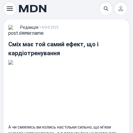
Пошук
Регіс
Редакцiя
∙
14/04/2025
Різне
Сміх має той самий ефект, що і
кардіотренування
А чи сміялись ви колись настільки сильно, що м’язи