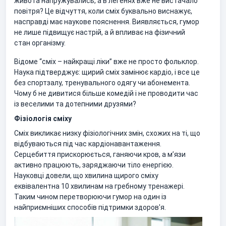
живота напружувались, а в легенях вже не вистачало
повітря? Це відчуття, коли сміх буквально виснажує,
насправді має наукове пояснення. Виявляється, гумор
не лише підвищує настрій, а й впливає на фізичний
стан організму.
Відоме “сміх – найкращі ліки” вже не просто фольклор.
Наука підтверджує: щирий сміх замінює кардіо, і все це
без спортзалу, тренувального одягу чи абонемента.
Чому б не дивитися більше комедій і не проводити час
із веселими та дотепними друзями?
Фізіологія сміху
Сміх викликає низку фізіологічних змін, схожих на ті, що
відбуваються під час кардіонавантаження.
Серцебиття прискорюється, ганяючи кров, а м’язи
активно працюють, заряджаючи тіло енергією.
Науковці довели, що хвилина щирого сміху
еквівалентна 10 хвилинам на гребному тренажері.
Таким чином перетворюючи гумор на один із
найприємніших способів підтримки здоров'я.