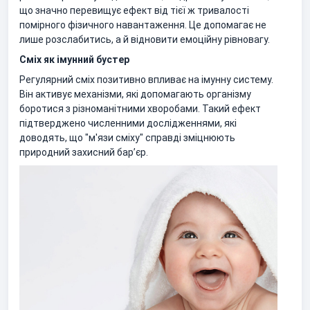
що значно перевищує ефект від тієї ж тривалості
помірного фізичного навантаження. Це допомагає не
лише розслабитись, а й відновити емоційну рівновагу.
Сміх як імунний бустер
Регулярний сміх позитивно впливає на імунну систему.
Він активує механізми, які допомагають організму
боротися з різноманітними хворобами. Такий ефект
підтверджено численними дослідженнями, які
доводять, що "м'язи сміху" справді зміцнюють
природний захисний барʼєр.