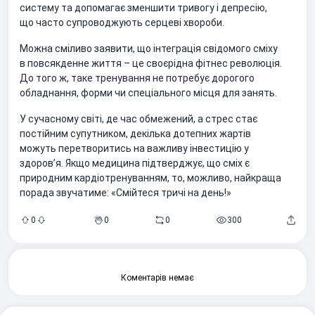
систему та допомагає зменшити тривогу і депресію,
що часто супроводжують серцеві хвороби.
Можна сміливо заявити, що інтеграція свідомого сміху
в повсякденне життя – це своєрідна фітнес революція.
До того ж, таке тренування не потребує дорогого
обладнання, форми чи спеціального місця для занять.
У сучасному світі, де час обмежений, а стрес стає
постійним супутником, декілька дотепних жартів
можуть перетворитись на важливу інвестицію у
здоров’я. Якщо медицина підтверджує, що сміх є
природним кардіотренуванням, то, можливо, найкраща
порада звучатиме: «Смійтеся тричі на день!»
0
0
0
300
Коментарів немає