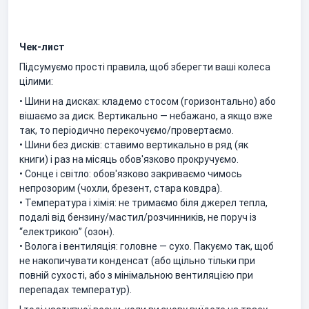
Чек-лист
Підсумуємо прості правила, щоб зберегти ваші колеса
цілими:
• Шини на дисках: кладемо стосом (горизонтально) або
вішаємо за диск. Вертикально — небажано, а якщо вже
так, то періодично перекочуємо/провертаємо.
• Шини без дисків: ставимо вертикально в ряд (як
книги) і раз на місяць обов'язково прокручуємо.
• Сонце і світло: обов'язково закриваємо чимось
непрозорим (чохли, брезент, стара ковдра).
• Температура і хімія: не тримаємо біля джерел тепла,
подалі від бензину/мастил/розчинників, не поруч із
“електрикою” (озон).
• Волога і вентиляція: головне — сухо. Пакуємо так, щоб
не накопичувати конденсат (або щільно тільки при
повній сухості, або з мінімальною вентиляцією при
перепадах температур).