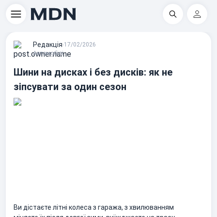
Пошук
Регіс
Редакцiя
∙
17/02/2026
Автомобілі
Шини на дисках і без дисків: як не
зіпсувати за один сезон
Ви дістаєте літні колеса з гаража, з хвилюванням