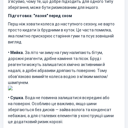
з’ясуємо, чому те, що добре підходить для одного типу
зберігання, може бути ризикованим для іншого.
Підготовка: "лазня" перед сном
Перш ніж ховати колеса до наступного сезону, не варто
просто кидати їх брудними в куток. Це часта помилка,
яка помітно прискорює старіння гуми та псує зовнішній
вигляд.
• Мийка.
За літо чи зиму на гуму налипають бітум,
дорожні реагенти, дрібне каміння та пісок. Бруд і
реагенти можуть залишатися хімічно активними й
надалі, а дрібні абразиви дряпають поверхню. Тому
обов'язково вимийте колеса водою з м’яким милом/
шампунем.
• Сушка.
Вода не повинна залишатися всередині або
на поверхні. Особливо це важливо, якщо шини
зберігаються без дисків — зайва волога та конденсат
небажані, а для сталевих елементів у конструкції шини
це додатковий ризик корозії.