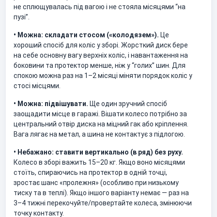
не сплющувалась під вагою і не стояла місяцями “на
пузі”.
• Можна: складати стосом («колодязем»).
Це
хороший спосіб для коліс у зборі. Жорсткий диск бере
на себе основну вагу верхніх коліс, і навантаження на
боковини та протектор менше, ніж у “голих” шин. Для
спокою можна раз на 1–2 місяці міняти порядок коліс у
стосі місцями.
• Можна: підвішувати.
Ще один зручний спосіб
заощадити місце в гаражі. Вішати колесо потрібно за
центральний отвір диска на міцний гак або кріплення.
Вага лягає на метал, а шина не контактує з підлогою.
• Небажано: ставити вертикально (в ряд) без руху.
Колесо в зборі важить 15–20 кг. Якщо воно місяцями
стоїть, спираючись на протектор в одній точці,
зростає шанс «пролежня» (особливо при низькому
тиску та в теплі). Якщо іншого варіанту немає — раз на
3–4 тижні перекочуйте/провертайте колеса, змінюючи
точку контакту.