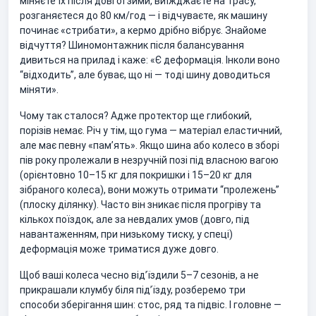
міняєте їх після довгої зими, виїжджаєте на трасу,
розганяєтеся до 80 км/год — і відчуваєте, як машину
починає «стрибати», а кермо дрібно вібрує. Знайоме
відчуття? Шиномонтажник після балансування
дивиться на прилад і каже: «Є деформація. Інколи воно
“відходить”, але буває, що ні — тоді шину доводиться
міняти».
Чому так сталося? Адже протектор ще глибокий,
порізів немає. Річ у тім, що гума — матеріал еластичний,
але має певну «пам’ять». Якщо шина або колесо в зборі
пів року пролежали в незручній позі під власною вагою
(орієнтовно 10–15 кг для покришки і 15–20 кг для
зібраного колеса), вони можуть отримати “пролежень”
(плоску ділянку). Часто він зникає після прогріву та
кількох поїздок, але за невдалих умов (довго, під
навантаженням, при низькому тиску, у спеці)
деформація може триматися дуже довго.
Щоб ваші колеса чесно від’їздили 5–7 сезонів, а не
прикрашали клумбу біля під’їзду, розберемо три
способи зберігання шин: стос, ряд та підвіс. І головне —