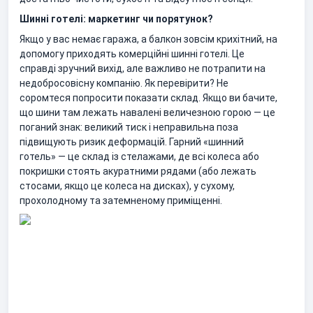
Шинні готелі: маркетинг чи порятунок?
Якщо у вас немає гаража, а балкон зовсім крихітний, на
допомогу приходять комерційні шинні готелі. Це
справді зручний вихід, але важливо не потрапити на
недобросовісну компанію. Як перевірити? Не
соромтеся попросити показати склад. Якщо ви бачите,
що шини там лежать навалені величезною горою — це
поганий знак: великий тиск і неправильна поза
підвищують ризик деформацій. Гарний «шинний
готель» — це склад із стелажами, де всі колеса або
покришки стоять акуратними рядами (або лежать
стосами, якщо це колеса на дисках), у сухому,
прохолодному та затемненому приміщенні.