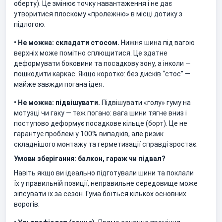
оберту). Це змінює точку навантаження і не дає
утворитися плоскому «пролежню» в місці дотику з
підлогою.
• Не можна: складати стосом.
Нижня шина під вагою
верхніх може помітно сплющитися. Це здатне
деформувати боковини та посадкову зону, а інколи —
пошкодити каркас. Якщо коротко: без дисків “стос” —
майже завжди погана ідея.
• Не можна: підвішувати.
Підвішувати «голу» гуму на
мотузці чи гаку — теж погано: вага шини тягне вниз і
поступово деформує посадкове кільце (борт). Це не
гарантує проблем у 100% випадків, але ризик
складнішого монтажу та герметизації справді зростає.
Умови зберігання: балкон, гараж чи підвал?
Навіть якщо ви ідеально підготували шини та поклали
їх у правильній позиції, неправильне середовище може
зіпсувати їх за сезон. Гума боїться кількох основних
ворогів: