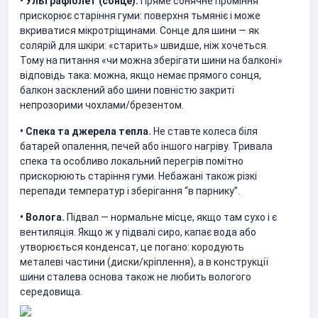
• Ультрафіолет (сонце).
Пряме сонячне проміння
прискорює старіння гуми: поверхня тьмяніє і може
вкриватися мікротріщинами. Сонце для шини — як
солярій для шкіри: «старить» швидше, ніж хочеться.
Тому на питання «чи можна зберігати шини на балконі»
відповідь така: можна, якщо немає прямого сонця,
балкон засклений або шини повністю закриті
непрозорими чохлами/брезентом.
• Спека та джерела тепла.
Не ставте колеса біля
батарей опалення, печей або іншого нагріву. Тривала
спека та особливо локальний перегрів помітно
прискорюють старіння гуми. Небажані також різкі
перепади температур і зберігання “в парнику”.
• Волога.
Підвал — нормальне місце, якщо там сухо і є
вентиляція. Якщо ж у підвалі сиро, капає вода або
утворюється конденсат, це погано: кородують
металеві частини (диски/кріплення), а в конструкції
шини сталева основа також не любить вологого
середовища.