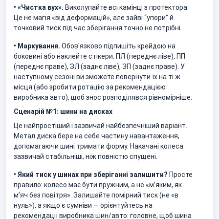
• «Чистка вух».
Виколупайте всі камінці з протектора.
Це не магія «від деформацій», але зайві “упори” й
точковий тиск під час зберігання точно не потрібні.
• Маркування.
Обов'язково підпишіть крейдою на
боковині або наклейте стікери: ПЛ (переднє ліве), ПП
(переднє праве), ЗЛ (заднє ліве), ЗП (заднє праве). У
наступному сезоні ви зможете повернути їх на ті ж
місця (або зробити ротацію за рекомендацією
виробника авто), щоб знос розподілявся рівномірніше.
Сценарій №1: шини на дисках
Це найпростіший і зазвичай найбезпечніший варіант.
Метал диска бере на себе частину навантаження,
допомагаючи шині тримати форму. Накачані колеса
зазвичай стабільніші, ніж повністю спущені.
• Який тиск у шинах при зберіганні залишити?
Просте
правило: колесо має бути пружним, а не «м’яким, як
м’яч без повітря». Залишайте помірний тиск (не «в
нуль»), а якщо є сумніви — орієнтуйтесь на
рекомендації виробника шин/авто: головне, щоб шина