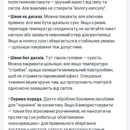
поліетиленові пакети — зручний захист від пилу та
світла. Але важливо не створити “вологу капсулу”.
• Шини на дисках.
Можна пакувати, але ключове
правило: все має бути ідеально сухе. Якщо є ризик
перепадів температур і конденсату, не затягуйте пакет
наглухо або залиште невеликий отвір для вентиляції.
Якщо ж колесо сухе і зберігається в стабільних умовах
— щільніше пакування теж допустиме.
• Шини без дисків.
Тут також головне — сухість.
Можна закривати щільніше, але якщо температура
“стрибає”, краще залишити мінімальний повітрообмін,
щоб не отримати парниковий ефект. Спеціальні
тканинні мішки зручні тим, що пропускають повітря й
одночасно захищають від світла.
• Окрема порада.
Дехто обробляє боковини засобами
для “чорніння” як косметику. Якщо й використовувати
— тільки без агресивних розчинників, не наносити на
протектор і не робити це обов’язковою
«консервацією»: для правильного зберігання
достатньо чистоти, сухості та відсутності сонця.