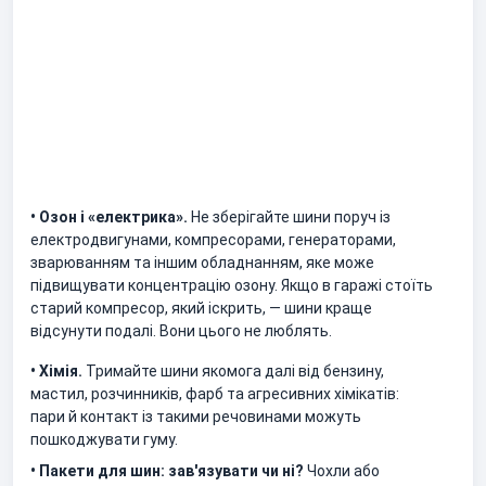
• Озон і «електрика».
Не зберігайте шини поруч із
електродвигунами, компресорами, генераторами,
зварюванням та іншим обладнанням, яке може
підвищувати концентрацію озону. Якщо в гаражі стоїть
старий компресор, який іскрить, — шини краще
відсунути подалі. Вони цього не люблять.
• Хімія.
Тримайте шини якомога далі від бензину,
мастил, розчинників, фарб та агресивних хімікатів:
пари й контакт із такими речовинами можуть
пошкоджувати гуму.
• Пакети для шин: зав'язувати чи ні?
Чохли або