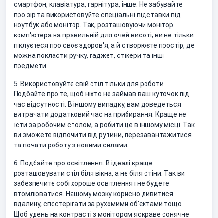
смартфон, клавіатура, гарнітура, інше. Не забувайте
про зір та використовуйте спеціальні підставки під
ноутбук або монітор. Так, розташовуючи монітор
комп'ютера на правильній для очей висоті, ви не тільки
піклуєтеся про своє здоров'я, а й створюєте простір, де
можна покласти ручку, гаджет, стікери та інші
предмети.
5. Використовуйте свій стіл тільки для роботи.
Подбайте про те, щоб ніхто не займав ваш куточок під
час відсутності. В іншому випадку, вам доведеться
витрачати додатковий час на прибирання. Краще не
їсти за робочим столом, а робити це в іншому місці. Так
ви зможете відпочити від рутини, перезавантажитися
та почати роботу з новими силами.
6. Подбайте про освітлення. В ідеалі краще
розташовувати стіл біля вікна, а не біля стіни. Так ви
забезпечите собі хороше освітлення і не будете
втомлюватися. Нашому мозку корисно дивитися
вдалину, спостерігати за рухомими об'єктами тощо.
Щоб удень на контрасті з монітором яскраве сонячне