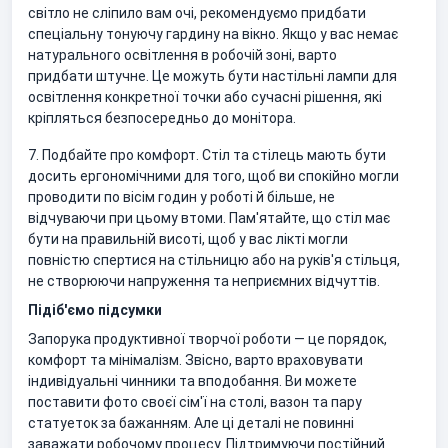
світло не сліпило вам очі, рекомендуємо придбати
спеціальну тонуючу гардину на вікно. Якщо у вас немає
натурального освітлення в робочій зоні, варто
придбати штучне. Це можуть бути настільні лампи для
освітлення конкретної точки або сучасні рішення, які
кріпляться безпосередньо до монітора.
7. Подбайте про комфорт. Стіл та стілець мають бути
досить ергономічними для того, щоб ви спокійно могли
проводити по вісім годин у роботі й більше, не
відчуваючи при цьому втоми. Пам'ятайте, що стіл має
бути на правильній висоті, щоб у вас лікті могли
повністю спертися на стільницю або на руків'я стільця,
не створюючи напруження та неприємних відчуттів.
Підіб'ємо підсумки
Запорука продуктивної творчої роботи — це порядок,
комфорт та мінімалізм. Звісно, варто враховувати
індивідуальні чинники та вподобання. Ви можете
поставити фото своєї сім'ї на столі, вазон та пару
статуеток за бажанням. Але ці деталі не повинні
заважати робочому процесу. Підтримуючи постійний