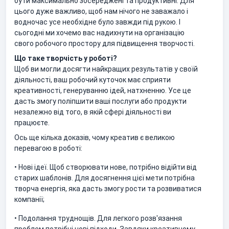
бути максимально зосереджені та продуктивні. Для
цього дуже важливо, щоб нам нічого не заважало і
водночас усе необхідне було завжди під рукою. І
сьогодні ми хочемо вас надихнути на організацію
свого робочого простору для підвищення творчості.
Що таке творчість у роботі?
Щоб ви могли досягти найкращих результатів у своїй
діяльності, ваш робочий куточок має сприяти
креативності, генеруванню ідей, натхненню. Усе це
дасть змогу поліпшити ваші послуги або продукти
незалежно від того, в якій сфері діяльності ви
працюєте.
Ось ще кілька доказів, чому креатив є великою
перевагою в роботі:
• Нові ідеї. Щоб створювати нове, потрібно відійти від
старих шаблонів. Для досягнення цієї мети потрібна
творча енергія, яка дасть змогу рости та розвиватися
компанії;
• Подолання труднощів. Для легкого розв'язання