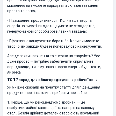
проблем потрібні нові підходи. Завдяки креативному
мисленню ви зможете вирішувати складні завдання
просто та легко;
• Підвищення продуктивності. Коли ваша творча
енергія на висоті, ви здатні думати не стандартно,
генеруючи нові способи розв'язання завдань;
• Ефективна конкурентна боротьба. Коли ви мислите
творчо, ви завжди будете попереду своїх конкурентів.
Але де взяти натхнення та енергію на творчість? Усе
дуже просто — потрібно забезпечити сприятливе
середовище, в якому ваша творча енергія буде текти,
як річка.
ТОП 7 порад для облагороджування робочої зони
Як ми вже сказали на початку статті, для підвищення
продуктивності, важливо прибрати все зайве:
1. Перше, що ми рекомендуємо зробити, — це
позбутися зайвої канцелярії та паперів на вашому
столі. Безліч дрібних деталей створюють візуальний