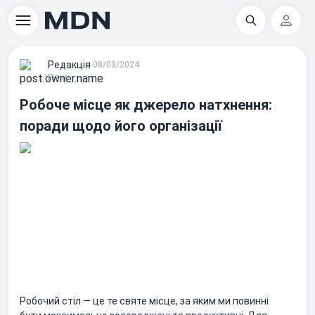
Пошук
Регіс
Редакцiя
∙
08/03/2024
Різне
Робоче місце як джерело натхнення:
поради щодо його організації
Робочий стіл — це те святе місце, за яким ми повинні