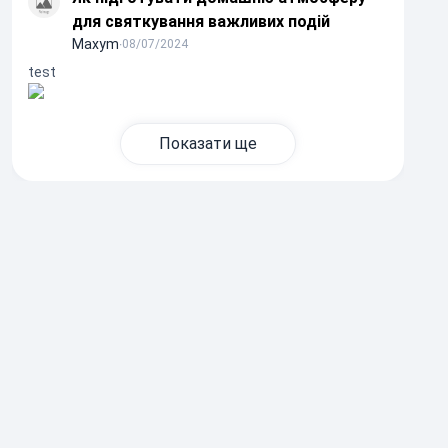
для святкування важливих подій
Maxym
∙
08/07/2024
test
Показати ще