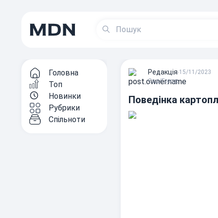
Головна
Редакцiя
∙
15/11/2023
Сад/Город
Топ
Новинки
Поведінка картопл
Рубрики
Спільноти