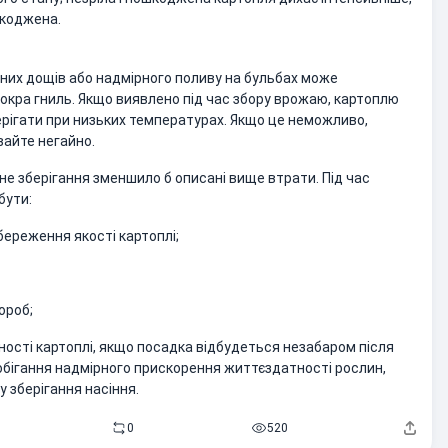
шкоджена.
ьних дощів або надмірного поливу на бульбах може
окра гниль. Якщо виявлено під час збору врожаю, картоплю
ерігати при низьких температурах. Якщо це неможливо,
айте негайно.
е зберігання зменшило б описані вище втрати. Під час
бути:
ереження якості картоплі;
ороб;
сті картоплі, якщо посадка відбудеться незабаром після
обігання надмірного прискорення життєздатності рослин,
 зберігання насіння.
0
520