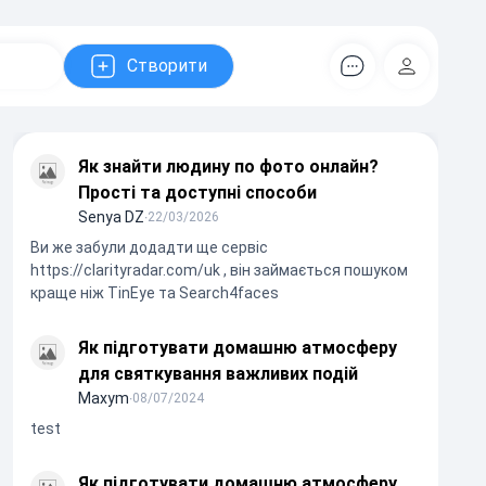
Створити
Коментарів
Регістрац
Як знайти людину по фото онлайн?
Прості та доступні способи
Senya DZ
∙
22/03/2026
Ви же забули додадти ще сервіс
https://clarityradar.com/uk , він займається пошуком
краще ніж TinEye та Search4faces
Як підготувати домашню атмосферу
для святкування важливих подій
Maxym
∙
08/07/2024
test
Як підготувати домашню атмосферу