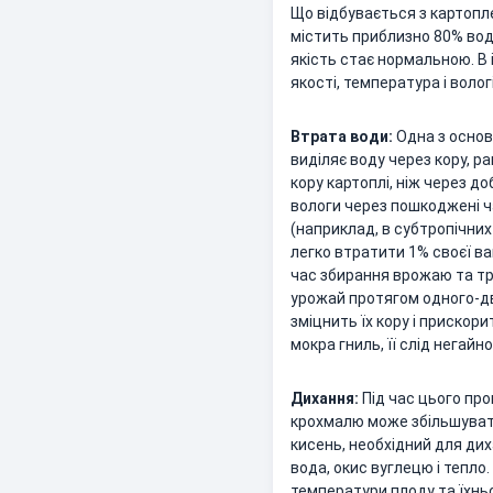
Що відбувається з картопл
містить приблизно 80% води
якість стає нормальною. В і
якості, температура і воло
Втрата води:
Одна з основ
виділяє воду через кору, р
кору картоплі, ніж через 
вологи через пошкоджені ча
(наприклад, в субтропічни
легко втратити 1% своєї в
час збирання врожаю та тр
урожай протягом одного-дво
зміцнить їх кору і прискор
мокра гниль, її слід негай
Дихання:
Під час цього пр
крохмалю може збільшувати
кисень, необхідний для ди
вода, окис вуглецю і тепло
температури плоду та їхньо