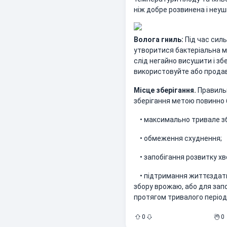
ніж добре розвинена і неу
Волога гниль:
Під час сил
утворитися бактеріальна м
слід негайно висушити і зб
використовуйте або продав
Місце зберігання.
Правильн
зберігання метою повинно 
• максимально тривале зб
• обмеження схуднення;
• запобігання розвитку хв
• підтримання життєздатно
збору врожаю, або для зап
протягом тривалого періоду
0
0