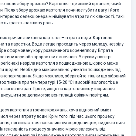
ею після збору врожаю? Картопля - це живий організм, який
. Після збору врожаю картопля починає губити вагу, і його
нтересах селекціонера мінімізувати втрати як кількості, так і
гість грають важливу роль.
них причин зсихання картоплі — втрата води. Картопля
ани та паростки. Вода легше проходить через молоду, незрілу
добре сформовану кору розвиненого коренеплоду. Втрата
стини кори або проростки є значною. У сухому повітрі
х регіонах) незріла картопля з пошкодженою шкіркою може
аги щодня. Необхідно максимально уникати пошкоджень під
анспортування. Якщо можливо, зберігайте тільки що зібраний
х тижнів при температурі 15-20 °C і високій вологості; це
ить загоєння ран. Проте, якщо на картопляних утворилася
но висушити за допомогою вентиляції свіжим повітрям.
оцесу картопля втрачає крохмаль, хоча відносний вміст
ся через втрату води. Крім того, під час цього процесу
хання, поглинається навколишнім середовищем, виділяються
. Інтенсивність процесу значною мірою залежить від
го стану; незріла і пошкоджена картопля дихає інтенсивніше,