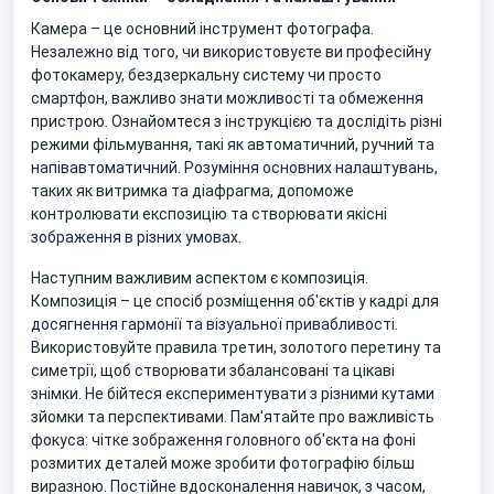
Камера – це основний інструмент фотографа.
Незалежно від того, чи використовуєте ви професійну
фотокамеру, бездзеркальну систему чи просто
смартфон, важливо знати можливості та обмеження
пристрою. Ознайомтеся з інструкцією та дослідіть різні
режими фільмування, такі як автоматичний, ручний та
напівавтоматичний. Розуміння основних налаштувань,
таких як витримка та діафрагма, допоможе
контролювати експозицію та створювати якісні
зображення в різних умовах.
Наступним важливим аспектом є композиція.
Композиція – це спосіб розміщення об'єктів у кадрі для
досягнення гармонії та візуальної привабливості.
Використовуйте правила третин, золотого перетину та
симетрії, щоб створювати збалансовані та цікаві
знімки. Не бійтеся експериментувати з різними кутами
зйомки та перспективами. Пам'ятайте про важливість
фокуса: чітке зображення головного об'єкта на фоні
розмитих деталей може зробити фотографію більш
виразною. Постійне вдосконалення навичок, з часом,