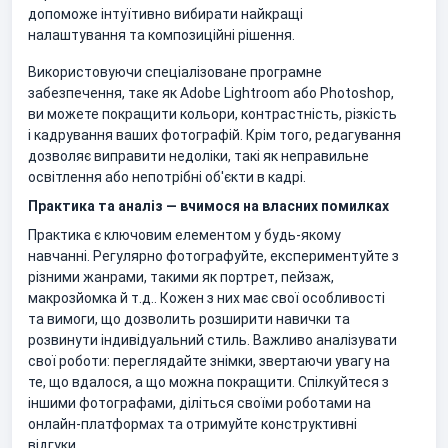
допоможе інтуїтивно вибирати найкращі
налаштування та композиційні рішення.
Використовуючи спеціалізоване програмне
забезпечення, таке як Adobe Lightroom або Photoshop,
ви можете покращити кольори, контрастність, різкість
і кадрування ваших фотографій. Крім того, редагування
дозволяє виправити недоліки, такі як неправильне
освітлення або непотрібні об'єкти в кадрі.
Практика та аналіз — вчимося на власних помилках
Практика є ключовим елементом у будь-якому
навчанні. Регулярно фотографуйте, експериментуйте з
різними жанрами, такими як портрет, пейзаж,
макрозйомка й т.д.. Кожен з них має свої особливості
та вимоги, що дозволить розширити навички та
розвинути індивідуальний стиль. Важливо аналізувати
свої роботи: переглядайте знімки, звертаючи увагу на
те, що вдалося, а що можна покращити. Спілкуйтеся з
іншими фотографами, діліться своїми роботами на
онлайн-платформах та отримуйте конструктивні
відгуки.