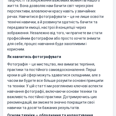
творчості та збереження важливих моментів нашого
життя. Вона дозволяє нам бачити світ через різні
перспективи, вловлюючи красу навіть у звичайних
речах. Навчитися фотографувати – це не лише освоїти
технічні навички, а й розвинути здатність бачити та
передавати емоції, настрої й концепції через
зображення. Незалежно від того, чи прагнете ви стати
професійним фотографом або просто хочете знімати
для себе, процес навчання буде захопливим і
корисним.
Як навчитись фотографувати
Фотографія – це мистецтво, яке вимагає терпіння,
практики та постійного самовдосконалення. Перші
кроки в цій сфері можуть здаватися складними, але з
часом ви будете все більше розуміти основні принципи
та техніки. У цій статті ми розглянемо ключові аспекти
навчання фотографії, включаючи основи техніки та
важливість постійної практики. Дотримуючись цих
рекомендацій, ви зможете значно покращити свої
навички та досягти бажаних результатів.
Основи техніки — обладнання та налаштування