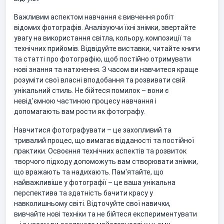
Важливим аспектом навчання є вивчення робіт
відомих фотографів. Аналізуючи їхні знімки, звертайте
увагу на використання світла, кольору, композиції та
технічних прийомів. Відвідуйте виставки, читайте книги
та статті про фотографію, щоб постійно отримувати
нові знання та натхнення. З часом ви навчитеся краще
розуміти свої власні вподобання та розвивати свій
унікальний стиль. Не бійтеся помилок – вони є
невід'ємною частиною процесу навчання і
допомагають вам рости як фотографу.
Навчитися фотографувати – це захопливий та
тривалий процес, що вимагає відданості та постійної
практики. Освоєння технічних аспектів та розвиток
творчого підходу допоможуть вам створювати знімки,
що вражають та надихають. Пам'ятайте, що
найважливіше у фотографії – це ваша унікальна
перспектива та здатність бачити красу у
навколишньому світі. Відточуйте свої навички,
вивчайте нові техніки та не бійтеся експериментувати