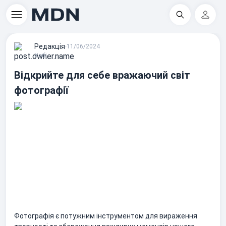
Пошук
Регіс
Редакцiя
∙
11/06/2024
Хобі
Відкрийте для себе вражаючий світ
фотографії
Фотографія є потужним інструментом для вираження