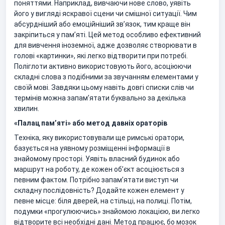
поняттями. Наприклад, вивчаючи нове слово, уявіть
його у вигляді яскравої сцени чи смішної ситуації. Чим
абсурдніший або емоційніший зв’язок, тим краще він
закріпиться у пам’яті. Цей метод особливо ефективний
для вивчення іноземної, адже дозволяє створювати в
голові «картинки», які легко відтворити при потребі.
Поліглоти активно використовують його, асоціюючи
складні слова з подібними за звучанням елементами у
своїй мові. Завдяки цьому навіть довгі списки слів чи
термінів можна запам’ятати буквально за декілька
хвилин.
«Палац пам’яті» або метод давніх ораторів
Техніка, яку використовували ще римські оратори,
базується на уявному розміщенні інформації в
знайомому просторі. Уявіть власний будинок або
маршрут на роботу, де кожен об’єкт асоціюється з
певним фактом. Потрібно запам’ятати виступ чи
складну послідовність? Додайте кожен елемент у
певне місце: біля дверей, на стільці, на полиці. Потім,
подумки «прогулюючись» знайомою локацією, ви легко
відтворите всі необхідні дані. Метод працює, бо мозок