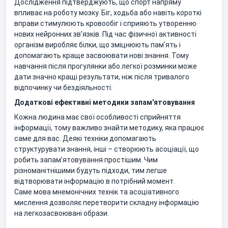
Дослідження підтверджують, що спорт напряму
впливає на роботу мозку. Біг, ходьба або навіть короткі
вправи стимулюють кровообіг і сприяють утворенню
нових нейронних зв’язків. Під час фізичної активності
організм виробляє білки, що зміцнюють пам'ять і
допомагають краще засвоювати нові знання. Тому
навчання після прогулянки або легкої розминки може
дати значно кращі результати, ніж після тривалого
відпочинку чи бездіяльності.
Додаткові ефективні методики запам'ятовування
Кожна людина має свої особливості сприйняття
інформації, тому важливо знайти методику, яка працює
саме для вас. Деякі техніки допомагають
структурувати знання, інші – створюють асоціації, що
робить запам’ятовування простішим. Чим
різноманітнішими будуть підходи, тим легше
відтворювати інформацію в потрібний момент.
Саме мова мнемонічних технік та асоціативного
мислення дозволяє перетворити складну інформацію
на легкозасвоювані образи.​​​​​​​​​​​​​​​​