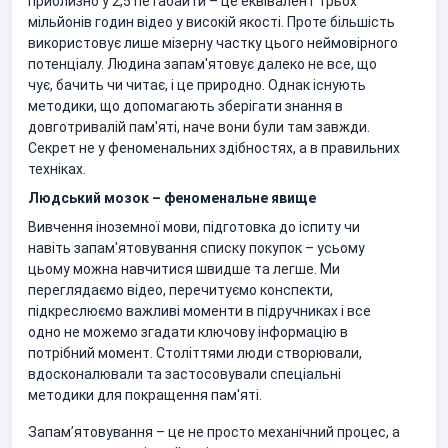
приблизно у 2,5 петабайти – це еквівалент трьох
мільйонів годин відео у високій якості. Проте більшість
використовує лише мізерну частку цього неймовірного
потенціалу. Людина запам'ятовує далеко не все, що
чує, бачить чи читає, і це природно. Однак існують
методики, що допомагають зберігати знання в
довготривалій пам'яті, наче вони були там завжди.
Секрет не у феноменальних здібностях, а в правильних
техніках.
Людський мозок – феноменальне явище
Вивчення іноземної мови, підготовка до іспиту чи
навіть запам'ятовування списку покупок – усьому
цьому можна навчитися швидше та легше. Ми
переглядаємо відео, перечитуємо конспекти,
підкреслюємо важливі моменти в підручниках і все
одно не можемо згадати ключову інформацію в
потрібний момент. Століттями люди створювали,
вдосконалювали та застосовували спеціальні
методики для покращення пам'яті.
Запам’ятовування – це не просто механічний процес, а