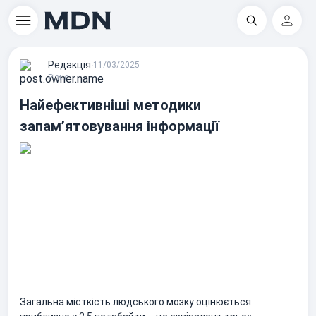
Пошук
Регіс
Редакцiя
∙
11/03/2025
Різне
Найефективніші методики
запам’ятовування інформації
Загальна місткість людського мозку оцінюється