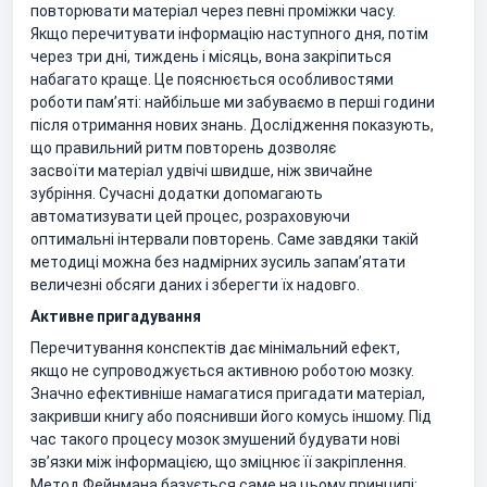
повторювати матеріал через певні проміжки часу.
Якщо перечитувати інформацію наступного дня, потім
через три дні, тиждень і місяць, вона закріпиться
набагато краще. Це пояснюється особливостями
роботи пам’яті: найбільше ми забуваємо в перші години
після отримання нових знань. Дослідження показують,
що правильний ритм повторень дозволяє
засвоїти матеріал удвічі швидше, ніж звичайне
зубріння. Сучасні додатки допомагають
автоматизувати цей процес, розраховуючи
оптимальні інтервали повторень. Саме завдяки такій
методиці можна без надмірних зусиль запам’ятати
величезні обсяги даних і зберегти їх надовго.
Активне пригадування
Перечитування конспектів дає мінімальний ефект,
якщо не супроводжується активною роботою мозку.
Значно ефективніше намагатися пригадати матеріал,
закривши книгу або пояснивши його комусь іншому. Під
час такого процесу мозок змушений будувати нові
зв’язки між інформацією, що зміцнює її закріплення.
Метод Фейнмана базується саме на цьому принципі: