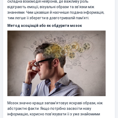
складна взаємодія нейронів, де важливу роль
відіграють емоції, візуальні образи та зв’язки між
знаннями. Чим цікавіше й наочніше подана інформація,
тим легше її зберегти в довготривалій пам’яті.
Метод асоціацій або як обдурити мозок
Мозок значно краще запам’ятовує яскраві образи, ніж
абстрактні факти. Якщо потрібно засвоїти нову
інформацію, корисно пов’язувати її з уже знайомими