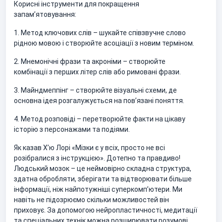
Корисні інструменти для покращення
запам’ятовування:
1. Метод ключових слів – шукайте співзвучне слово
рідною мовою і створюйте асоціації з новим терміном.
2. Мнемонічні фрази та акроніми – створюйте
комбінації з перших літер слів або римовані фрази.
3. Майндмеппінг – створюйте візуальні схеми, де
основна ідея розгалужується на пов’язані поняття.
4. Метод розповіді – перетворюйте факти на цікаву
історію з персонажами та подіями.
Як казав Хʼю Лорі «Мізки є у всіх, просто не всі
розібралися з інструкцією». Дотепно та правдиво!
Людський мозок – це неймовірно складна структура,
здатна обробляти, зберігати та відтворювати більше
інформації, ніж найпотужніші суперкомп’ютери. Ми
навіть не підозрюємо скільки можливостей він
приховує. За допомогою нейропластичності, медитації
та спеціальних технік можна розширювати розумові