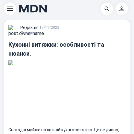
Пошук
Регіс
Редакцiя
∙
17/11/2023
Техніка
Кухонні витяжки: особливості та
нюанси.
Сьогодні майже на кожній кухні є витяжка. Це не дивно,