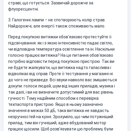
страві, що готується. Зазвичай дорожче за
флуоресцентні.
3. Галогенні лампи – не спотворюють колір страв.
Найдорожчі, але енергії також споживають мало.
Перед покупкою витяжки обов'язково протестуйте її
підсвічування: як і з якою інтенсивністю падає світло,
чи відповідна температура освітлення та ін. Наскільки
голосно працює витяжка? На це питання обов'язково
потрібно відповісти перед покупкою пристрою. Так ви
не будете жалкувати, що витяжка надто галаслива і
відволікає від справ. Проте її тестування у магазині ні
до чого не призведе. Всі звуки навколо вас змішаються
докупи: голоси людей, шум від інших приладів, музика і
так далі, і ви не визначите допустимий для вас рівень
гучності. Тому надійним способом є перевірка
техпаспорта пристрою. Якщо в ньому зазначено
значення в межах 50 дБ, така витяжка не завдасть
незручностей на кухні. Зрозуміло, що чим потужніший
прилад, тим він гучніший, адже вбудований мотор
працює щосили. Щоб розв'язувати цю проблему, були