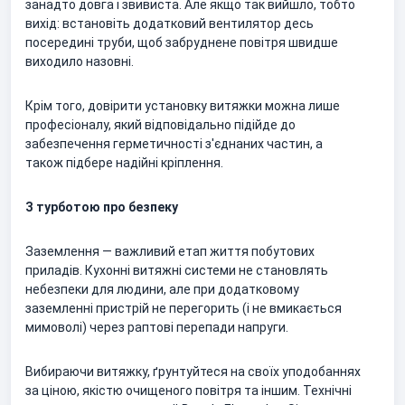
занадто довга і звивиста. Але якщо так вийшло, тобто
вихід: встановіть додатковий вентилятор десь
посередині труби, щоб забруднене повітря швидше
виходило назовні.
Крім того, довірити установку витяжки можна лише
професіоналу, який відповідально підійде до
забезпечення герметичності з'єднаних частин, а
також підбере надійні кріплення.
З турботою про безпеку
Заземлення — важливий етап життя побутових
приладів. Кухонні витяжні системи не становлять
небезпеки для людини, але при додатковому
заземленні пристрій не перегорить (і не вмикається
мимоволі) через раптові перепади напруги.
Вибираючи витяжку, ґрунтуйтеся на своїх уподобаннях
за ціною, якістю очищеного повітря та іншим. Технічні