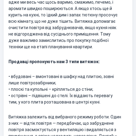
адже ми весь час щось варимо, смажимо, печемо, і
аромати швидко поширюються. А якщо хтось ще й
курить на кухні, то їдкий дим і запах тютюну просочує
всю кімнату, що не дуже тішить. Витяжка допомагає
очистити повітря від забруднювачів, якщо кухня ніяк
не відгороджена від сусіднього приміщення. Тому
дуже важливо замислитись про покупку подібної
техніки ще на етапі планування квартири.
Продавці пропонують нам 3 типи витяжок:
• вбудовані – вмонтовані в шафку над плитою, зовні
лише повітрозабірники;
• плоскі та купольні – кріпляться до стіни;
• острівні – підвішені до стелі. Їх віддають перевагу
тим, у кого плита розташована в центрі кухні.
Витяжка залежить від вибраного режиму роботи. Один
з них — відтік повітря — передбачає, що забруднене
повітря засмоктується у вентиляцію і видаляється з