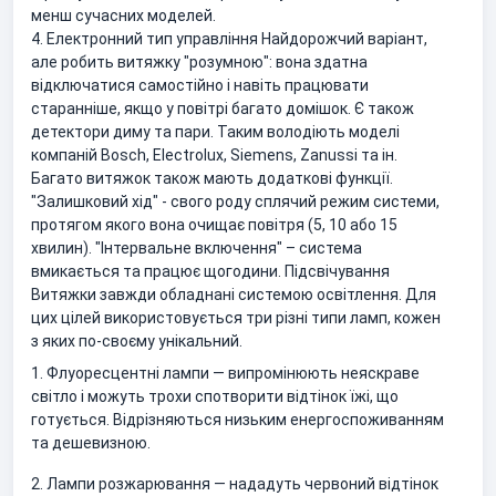
менш сучасних моделей.
4. Електронний тип управління Найдорожчий варіант,
але робить витяжку "розумною": вона здатна
відключатися самостійно і навіть працювати
старанніше, якщо у повітрі багато домішок. Є також
детектори диму та пари. Таким володіють моделі
компаній Bosch, Electrolux, Siemens, Zanussi та ін.
Багато витяжок також мають додаткові функції.
"Залишковий хід" - свого роду сплячий режим системи,
протягом якого вона очищає повітря (5, 10 або 15
хвилин). "Інтервальне включення" – система
вмикається та працює щогодини. Підсвічування
Витяжки завжди обладнані системою освітлення. Для
цих цілей використовується три різні типи ламп, кожен
з яких по-своєму унікальний.
1. Флуоресцентні лампи — випромінюють неяскраве
світло і можуть трохи спотворити відтінок їжі, що
готується. Відрізняються низьким енергоспоживанням
та дешевизною.
2. Лампи розжарювання — нададуть червоний відтінок