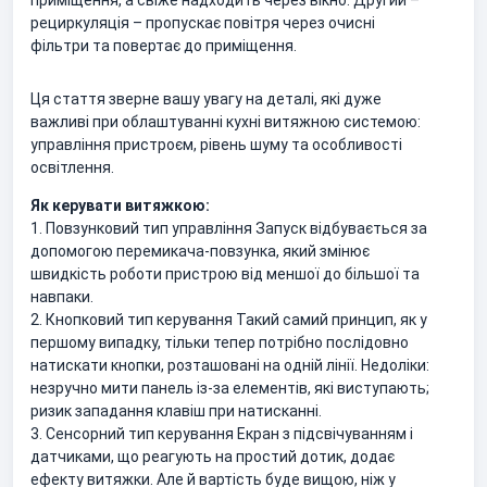
приміщення, а свіже надходить через вікно. Другий –
рециркуляція – пропускає повітря через очисні
фільтри та повертає до приміщення.
Ця стаття зверне вашу увагу на деталі, які дуже
важливі при облаштуванні кухні витяжною системою:
управління пристроєм, рівень шуму та особливості
освітлення.
Як керувати витяжкою:
1.
Повзунковий тип управління Запуск відбувається за
допомогою перемикача-повзунка, який змінює
швидкість роботи пристрою від меншої до більшої та
навпаки.
2. Кнопковий тип керування Такий самий принцип, як у
першому випадку, тільки тепер потрібно послідовно
натискати кнопки, розташовані на одній лінії. Недоліки:
незручно мити панель із-за елементів, які виступають;
ризик западання клавіш при натисканні.
3. Сенсорний тип керування Екран з підсвічуванням і
датчиками, що реагують на простий дотик, додає
ефекту витяжки. Але й вартість буде вищою, ніж у