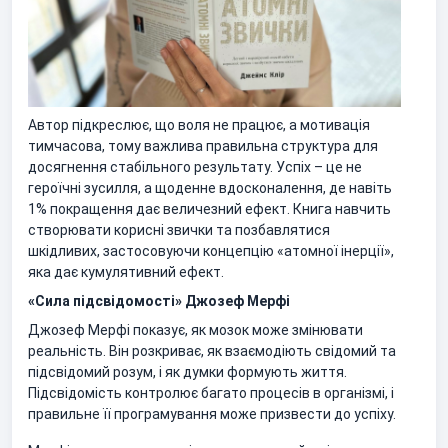
Автор підкреслює, що воля не працює, а мотивація
тимчасова, тому важлива правильна структура для
досягнення стабільного результату. Успіх – це не
героїчні зусилля, а щоденне вдосконалення, де навіть
1% покращення дає величезний ефект. Книга навчить
створювати корисні звички та позбавлятися
шкідливих, застосовуючи концепцію «атомної інерції»,
яка дає кумулятивний ефект.
«Сила підсвідомості» Джозеф Мерфі
Джозеф Мерфі показує, як мозок може змінювати
реальність. Він розкриває, як взаємодіють свідомий та
підсвідомий розум, і як думки формують життя.
Підсвідомість контролює багато процесів в організмі, і
правильне її програмування може призвести до успіху.