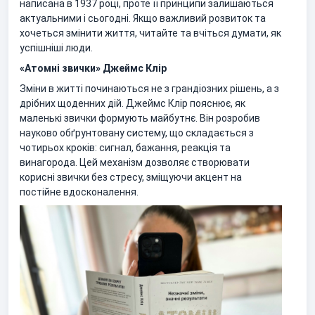
написана в 1937 році, проте її принципи залишаються
актуальними і сьогодні. Якщо важливий розвиток та
хочеться змінити життя, читайте та вчіться думати, як
успішніші люди.
«Атомні звички» Джеймс Клір
Зміни в житті починаються не з грандіозних рішень, а з
дрібних щоденних дій. Джеймс Клір пояснює, як
маленькі звички формують майбутнє. Він розробив
науково обґрунтовану систему, що складається з
чотирьох кроків: сигнал, бажання, реакція та
винагорода. Цей механізм дозволяє створювати
корисні звички без стресу, зміщуючи акцент на
постійне вдосконалення.