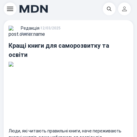
Пошук
Регіс
Редакцiя
∙
12/03/2025
Книги
Кращі книги для саморозвитку та
освіти
Люди, які читають правильні книги, наче переживають