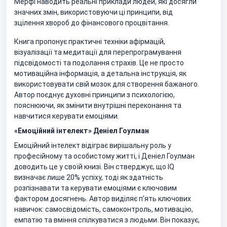
Мерфі наводить реальні приклади людей, які досягли
значних змін, використовуючи ці принципи, від
зцілення хвороб до фінансового процвітання.
Книга пропонує практичні техніки афірмацій,
візуалізації та медитації для перепрограмування
підсвідомості та подолання страхів. Це не просто
мотиваційна інформація, а детальна інструкція, як
використовувати свій мозок для створення бажаного.
Автор поєднує духовні принципи з психологією,
пояснюючи, як змінити внутрішні переконання та
навчитися керувати емоціями.
«Емоційний інтелект» Деніел Гоулман
Емоційний інтелект відіграє вирішальну роль у
професійному та особистому житті, і Деніел Гоулман
доводить це у своїй книзі. Він стверджує, що IQ
визначає лише 20% успіху, тоді як здатність
розпізнавати та керувати емоціями є ключовим
фактором досягнень. Автор виділяє п’ять ключових
навичок: самосвідомість, самоконтроль, мотивацію,
емпатію та вміння спілкуватися з людьми. Він показує,