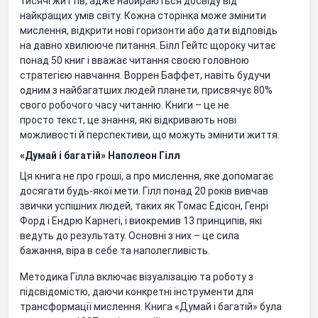
тисячі життів, адже набираються досвіду від
найкращих умів світу. Кожна сторінка може змінити
мислення, відкрити нові горизонти або дати відповідь
на давно хвилююче питання. Білл Гейтс щороку читає
понад 50 книг і вважає читання своєю головною
стратегією навчання. Воррен Баффет, навіть будучи
одним з найбагатших людей планети, присвячує 80%
свого робочого часу читанню. Книги – це не
просто текст, це знання, які відкривають нові
можливості й перспективи, що можуть змінити життя.
«Думай і багатій» Наполеон Гілл
Ця книга не про гроші, а про мислення, яке допомагає
досягати будь-якої мети. Гілл понад 20 років вивчав
звички успішних людей, таких як Томас Едісон, Генрі
Форд і Ендрю Карнегі, і виокремив 13 принципів, які
ведуть до результату. Основні з них – це сила
бажання, віра в себе та наполегливість.
Методика Гілла включає візуалізацію та роботу з
підсвідомістю, даючи конкретні інструменти для
трансформації мислення. Книга «Думай і багатій» була