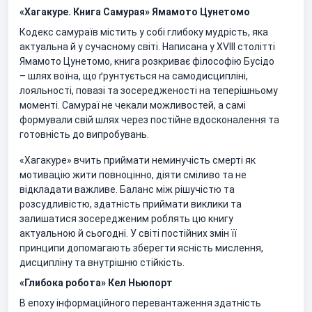
«Хагакуре. Книга Самурая» Ямамото Цунетомо
Кодекс самураїв містить у собі глибоку мудрість, яка
актуальна й у сучасному світі. Написана у XVIII столітті
Ямамото Цунетомо, книга розкриває філософію Бусідо
– шлях воїна, що ґрунтується на самодисципліні,
лояльності, повазі та зосередженості на теперішньому
моменті. Самураї не чекали можливостей, а самі
формували свій шлях через постійне вдосконалення та
готовність до випробувань.
«Хагакуре» вчить приймати неминучість смерті як
мотивацію жити повноцінно, діяти сміливо та не
відкладати важливе. Баланс між рішучістю та
розсудливістю, здатність приймати виклики та
залишатися зосередженим роблять цю книгу
актуальною й сьогодні. У світі постійних змін її
принципи допомагають зберегти ясність мислення,
дисципліну та внутрішню стійкість.
«Глибока робота» Кел Ньюпорт
В епоху інформаційного перевантаження здатність