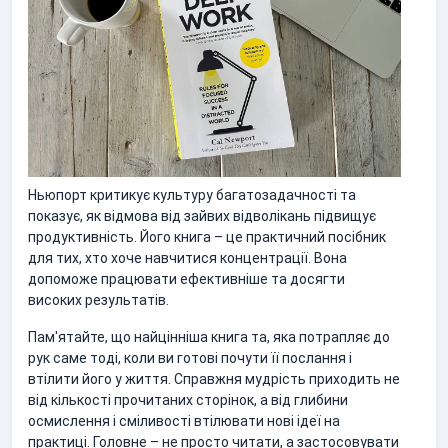
Ньюпорт критикує культуру багатозадачності та
показує, як відмова від зайвих відволікань підвищує
продуктивність. Його книга – це практичний посібник
для тих, хто хоче навчитися концентрації. Вона
допоможе працювати ефективніше та досягти
високих результатів.
Пам'ятайте, що найцінніша книга та, яка потрапляє до
рук саме тоді, коли ви готові почути її послання і
втілити його у життя. Справжня мудрість приходить не
від кількості прочитаних сторінок, а від глибини
осмислення і сміливості втілювати нові ідеї на
практиці. Головне – не просто читати, а застосовувати