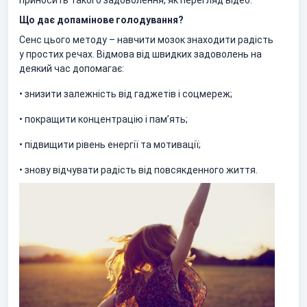
приносить такого задоволення, як перегляд відео.
Що дає допамінове голодування?
Сенс цього методу – навчити мозок знаходити радість
у простих речах. Відмова від швидких задоволень на
деякий час допомагає:
• знизити залежність від гаджетів і соцмереж;
• покращити концентрацію і пам’ять;
• підвищити рівень енергії та мотивації;
• знову відчувати радість від повсякденного життя.