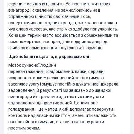
екрани – ось що їх цікавить. Усі прагнуть миттєвих
винагород і схвалення, не замислюючись над
справжньою цінністю своїх вчинків. І ось,
повертаючись до модних трендів, вже напевно кожен
чув слово «аскеза», яке стрімко здобуло популярність.
Хоча цей термін часто асоціюється з обмеженнями та
самопожертвою, насправді він відкриває двері до
глибокого самопізнання і внутрішньої гармонії.
Щоб побачити щастя, відкриваємо очі
Мозок сучасної людини
перевантажений. Повідомлення, лайки, серіали,
яскраві картинки – нескінченний потік стимулів
захоплює увагу і змушує постійно шукати нові джерела
задоволення. В результаті ми звикаємо до швидкої
винагороди й втрачаємо здатність отримувати
задоволення від простих речей. Допамінове
голодування – це метод, який допомагає повернути
контроль над власним життям, зменшити залежність
від постійної стимуляції та почати знову радіти
простим речам.