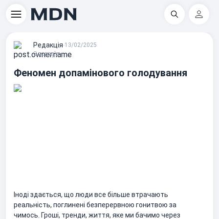
Пошук
Регіс
Редакцiя
∙
13/02/2025
Здоров'я
Феномен допамінового голодування
Іноді здається, що люди все більше втрачають
реальність, поглинені безперервною гонитвою за
чимось. Гроші, тренди, життя, яке ми бачимо через