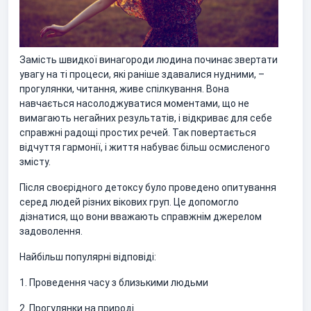
Замість швидкої винагороди людина починає звертати
увагу на ті процеси, які раніше здавалися нудними, –
прогулянки, читання, живе спілкування. Вона
навчається насолоджуватися моментами, що не
вимагають негайних результатів, і відкриває для себе
справжні радощі простих речей. Так повертається
відчуття гармонії, і життя набуває більш осмисленого
змісту.
Після своєрідного детоксу було проведено опитування
серед людей різних вікових груп. Це допомогло
дізнатися, що вони вважають справжнім джерелом
задоволення.
Найбільш популярні відповіді:
1. Проведення часу з близькими людьми
2. Прогулянки на природі