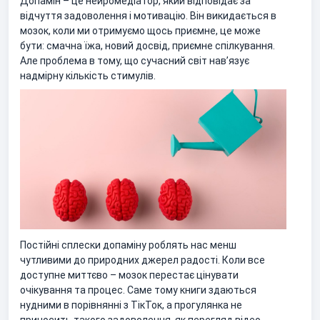
Допамін – це нейромедіатор, який відповідає за
відчуття задоволення і мотивацію. Він викидається в
мозок, коли ми отримуємо щось приємне, це може
бути: смачна їжа, новий досвід, приємне спілкування.
Але проблема в тому, що сучасний світ нав’язує
надмірну кількість стимулів.
Постійні сплески допаміну роблять нас менш
чутливими до природних джерел радості. Коли все
доступне миттєво – мозок перестає цінувати
очікування та процес. Саме тому книги здаються
нудними в порівнянні з ТікТок, а прогулянка не