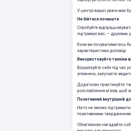
У центрі вашої уваги має б
Не бійтеся починати
Спробуйте відпрацьовувати
підтримує вас, — друзями,
Коли ви почуватиметесь бі
характеристики доповіді.
Використовуйте техніки ві
Візуалізуйте себе під час у
упевнено, залучаєте авдито
Додатково практикуйте такі
розслаблення м’язів, щоб 
Позитивний внутрішній ді
Ніхто не зможе підтримати 
позитивними твердженням
Обов’язково нагадайте собі 
виступу для авдиторії.