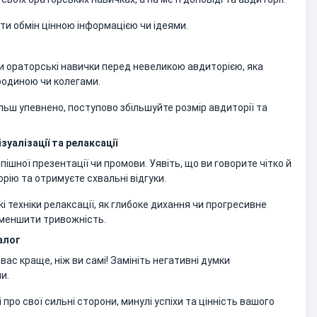
ути обмін цінною інформацією чи ідеями.
 ораторські навички перед невеликою авдиторією, яка
 родиною чи колегами.
льш упевнено, поступово збільшуйте розмір авдиторії та
зуалізації та релаксації
спішної презентації чи промови. Уявіть, що ви говорите чітко й
рію та отримуєте схвальні відгуки.
 техніки релаксації, як глибоке дихання чи прогресивне
зменшити тривожність.
алог
вас краще, ніж ви самі! Замініть негативні думки
и.
про свої сильні сторони, минулі успіхи та цінність вашого