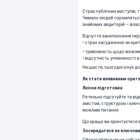
Страх публічних виступів, 
Чимало людей соромляться 
знайомих авдиторій — власн
Відчуття занепокоєння пер
• страх засудження чи крит
• тривожність щодо можли
• відсутність упевненості 
На щастя, сьогодні існує до
Як стати впевненим орат
Якісна підготовка
Ретельно підготуйте та ві
змістом, структурою і ключ
можливі питання.
Що краще ви орієнтуєтеся в
Зосередьтеся на ключов
Сфокусуйтеся не на собі та 