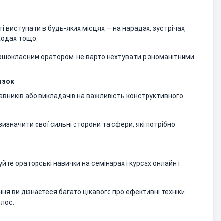
 виступати в будь-яких місцях — на нарадах, зустрічах,
ходах тощо.
ршокласним оратором, не варто нехтувати різноманітними
язок
тавників або викладачів на важливість конструктивного
визначити свої сильні сторони та сфери, які потрібно
уйте ораторські навички на семінарах і курсах онлайн і
я ви дізнаєтеся багато цікавого про ефективні техніки
олос.