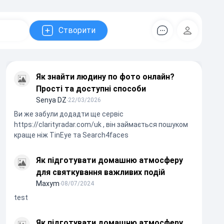
Створити
Коментарів
Регістрац
Як знайти людину по фото онлайн?
Прості та доступні способи
Senya DZ
∙
22/03/2026
Ви же забули додадти ще сервіс
https://clarityradar.com/uk , він займається пошуком
краще ніж TinEye та Search4faces
Як підготувати домашню атмосферу
для святкування важливих подій
Maxym
∙
08/07/2024
test
Як підготувати домашню атмосферу