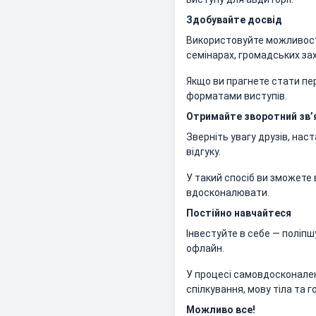
Здобувайте досвід
Використовуйте можливості
семінарах, громадських за
Якщо ви прагнете стати пе
форматами виступів.
Отримайте зворотний зв’
Зверніть увагу друзів, нас
відгуку.
У такий спосіб ви зможете 
вдосконалювати.
Постійно навчайтеся
Інвестуйте в себе — поліпш
офлайн.
У процесі самовдосконаленн
спілкування, мову тіла та г
Можливо все!