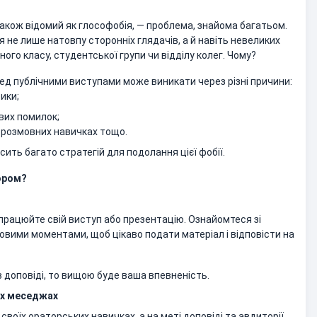
також відомий як глософобія, — проблема, знайома багатьом.
не лише натовпу сторонніх глядачів, а й навіть невеликих
ого класу, студентської групи чи відділу колег. Чому?
ед публічними виступами може виникати через різні причини:
ики;
вих помилок;
в розмовних навичках тощо.
сить багато стратегій для подолання цієї фобії.
ором?
дпрацюйте свій виступ або презентацію. Ознайомтеся зі
овими моментами, щоб цікаво подати матеріал і відповісти на
 доповіді, то вищою буде ваша впевненість.
их меседжах
своїх ораторських навичках, а на меті доповіді та авдиторії.