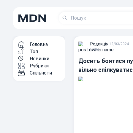
Головна
Редакцiя
∙
12/03/2024
Різне
Топ
Новинки
Досить боятися пуб
Рубрики
вільно спілкуватис
Спільноти