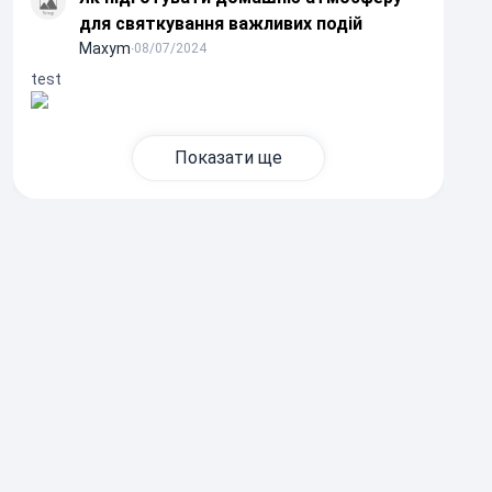
для святкування важливих подій
Maxym
∙
08/07/2024
test
Показати ще