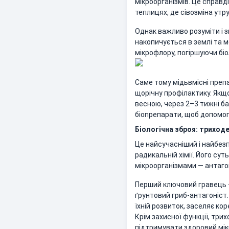
мікроорганізмів. Це справд
теплицях, де сівозміна утр
Однак важливо розуміти і з
накопичується в землі та м
мікрофлору, погіршуючи біо
Саме тому мідьвмісні препа
щорічну профілактику. Якщ
весною, через 2–3 тижні б
біопрепарати, щоб допомог
Біологічна зброя: триходе
Це найсучасніший і найбез
радикальній хімії. Його су
мікроорганізмами — антаго
Перший ключовий гравець 
ґрунтовий гриб-антагоніст. 
їхній розвиток, заселяє ко
Крім захисної функції, тр
підтримувати здоровий мік