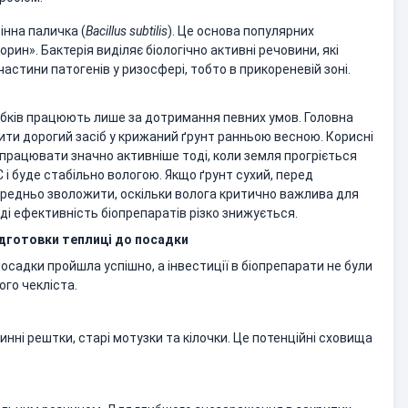
інна паличка (
Bacillus subtilis
). Це основа популярних
рин». Бактерія виділяє біологічно активні речовини, які
стини патогенів у ризосфері, тобто в прикореневій зоні.
ибків працюють лише за дотримання певних умов. Головна
ити дорогий засіб у крижаний ґрунт ранньою весною. Корисні
працювати значно активніше тоді, коли земля прогріється
і буде стабільно вологою. Якщо ґрунт сухий, перед
редньо зволожити, оскільки волога критично важлива для
оді ефективність біопрепаратів різко знижується.
дготовки теплиці до посадки
осадки пройшла успішно, а інвестиції в біопрепарати не були
го чекліста.
линні рештки, старі мотузки та кілочки. Це потенційні сховища