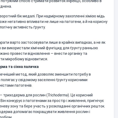
і потужний спосіб стримати розвиток інфекції, особливо в
уднена.
воротний бік медалі. При надмірному захопленні хімією мідь
оже негативно впливати не лише на патогени, а й на корисну
логічну активність ґрунту.
рати варто застосовувати лише в крайніх випадках, а не як
о ви використали хімічний фунгіцид для ґрунту ранньою
ажано провести відновлення — внести органіку та
ти мікробіому відновитися.
рма та сінна паличка
печніший метод, який дозволяє зменшити потребу в
ть полягає у свідомому заселенні ґрунту корисними
ністами патогенів.
— триходерма для рослин (
Trichoderma
). Це корисний
Він конкурує з патогенами за простір і живлення, пригнічує
реневу зону та бере участь у розкладанні органічних решток.
иходерма допомагає покращувати живлення рослин і
робіом.