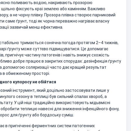
 рясно поливають водою, накривають прозорою
 щільно фіксують краї землею або камінням. Важливо
ру, а не чорну плівку. Прозора плівка створює парниковий
ти саме ґрунт, тоді як чорна переважно нагріває власну
зації зазвичай менш ефективна.
 стабільно тримається сонячна погода протягом 2–4 тижнів,
арі ґрунту може суттєво підвищуватися. Це допомагає
в, пригнічує частину патогенів і навіть знижує схожість
обливо добре працює в закритих спорудах: дезінфекція ґрунту
 за допомогою соляризації часто дає кращий результат
а в обмеженому просторі.
ідного купоросу не обійтися
йозний інструмент, який доцільно застосовувати лише у
нулого сезону в теплиці був сильний спалах хвороб, а
ьтату. У цій ніші традиційно використовують мідьвмісні
 обробити теплицю навесні для зниження інфекційного фону,
орос для ґрунту або бордоську суміш.
лягає в пригніченні ферментних систем патогенних