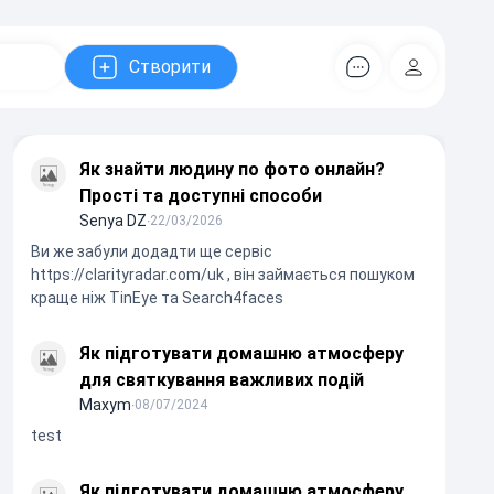
Створити
Коментарів
Регістрац
Як знайти людину по фото онлайн?
Прості та доступні способи
Senya DZ
∙
22/03/2026
Ви же забули додадти ще сервіс
https://clarityradar.com/uk , він займається пошуком
краще ніж TinEye та Search4faces
Як підготувати домашню атмосферу
для святкування важливих подій
Maxym
∙
08/07/2024
test
Як підготувати домашню атмосферу