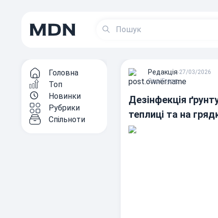
Головна
Редакцiя
∙
27/03/2026
Сад/Город
Топ
Новинки
Дезінфекція ґрунт
Рубрики
теплиці та на гряд
Спільноти