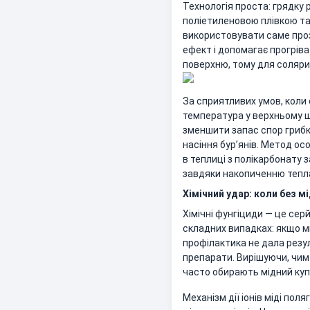
Технологія проста: грядку
поліетиленовою плівкою та
використовувати саме прозо
ефект і допомагає прогріва
поверхню, тому для соляри
За сприятливих умов, коли
температура у верхньому ш
зменшити запас спор грибкі
насіння бур’янів. Метод ос
в теплиці з полікарбонату
завдяки накопиченню тепл
Хімічний удар: коли без м
Хімічні фунгіциди — це сер
складних випадках: якщо ми
профілактика не дала резул
препарати. Вирішуючи, чим
часто обирають мідний куп
Механізм дії іонів міді по