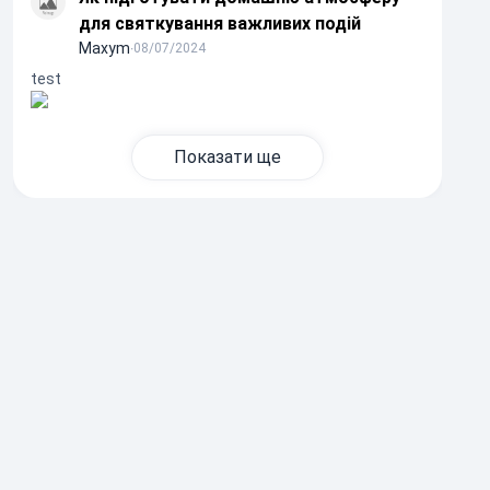
для святкування важливих подій
Maxym
∙
08/07/2024
test
Показати ще