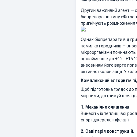
Другий важливий агент — с
біопрепаратів типу «Фітоспо
пригнічують розмноження ча
Однак біопрепарати від гр
помилка городників — внос
мікроорганізми починають 
щонайменше до +12…+15 °C 
внесенням його варто попе
активної колонізації. У хол
Комплексний алгоритм пі
Щоб підготовка грядок до п
марними, дотримуйтеся цьо
1. Механічне очищення.
Винесіть із теплиці всі рос
спор і джерела інфекції.
2. Санітарія конструкцій.