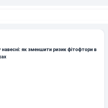
у навесні: як зменшити ризик фітофтори в
ках