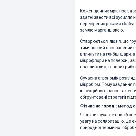
Кожен дачник мріє про здо
здатні звести всі зусилля 
перевірених роками «бабус
землю марганцівкою.
Створюється ілюзія, що ґр
тимчасовий поверхневий еф
вплинути на глибші шари, а
мікрофлори на поверхні, зв
вразливішим, і спори грибк
Сучасна агрономія розгляда
мікробіом. Тому завдання п
інфекційного навантаження
обґрунтовані стратегії підго
Фізика на городі: метод с
Якщо ви шукаєте спосіб зн
увагу на соляризацію. Це 
природної термічної обробк