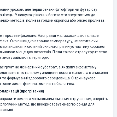
ровий урожай, але перші ознаки фітофтори чи фузаріозу
нанівець. У пошуках рішення багато хто звертається до
иних» методів: поливає грядки окропом або рясно проливає
унт продезінфіковано. Насправді ж ці заходи дають лише
ект. Окріп швидко втрачає температуру, не встигаючи
 марганцівка як сильний окисник пригнічує частину корисної
ільняючи місце для патогенів. Після такого стресу ґрунт стає
ів знову займають територію.
є ґрунт не як інертний субстрат, а як живу екосистему —
олягає не в тотальному знищенні всього живого, а в зниженні
 та формуванні здорового середовища. Є три науково
товки землі: фізична, хімічна та біологічна.
оляризації (прогрівання)
езаразити землю з мінімальним хімічним втручанням, зверніть
екологічний метод, що використовує енергію сонця для
и землі.