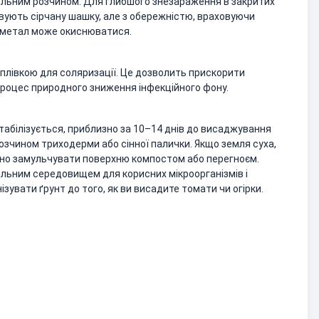
ильним розчином. Для глибшого знезараження в закритих
вують сірчану шашку, але з обережністю, враховуючи
и метал може окиснюватися.
плівкою для соляризації. Це дозволить прискорити
процес природного зниження інфекційного фону.
табілізується, приблизно за 10–14 днів до висаджування
озчином триходерми або сінної палички. Якщо земля суха,
ано замульчувати поверхню компостом або перегноєм.
льним середовищем для корисних мікроорганізмів і
увати ґрунт до того, як ви висадите томати чи огірки.