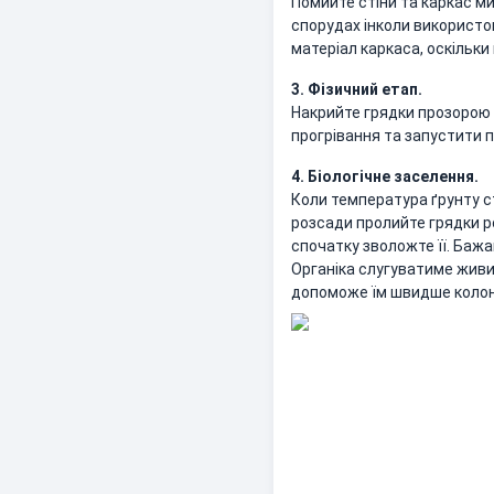
Помийте стіни та каркас м
спорудах інколи використо
матеріал каркаса, оскільк
3. Фізичний етап.
Накрийте грядки прозорою 
прогрівання та запустити 
4. Біологічне заселення.
Коли температура ґрунту с
розсади пролийте грядки р
спочатку зволожте її. Баж
Органіка слугуватиме живи
допоможе їм швидше колоніз