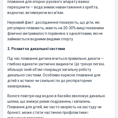
плавання для опорно-рухового апарату важко
переоцінити — вода знімає навантаження з хребта,
водночас активізуючи всі м'язи.
Науковий факт: дослідження показують, що діти, які
регулярно плавають, мають на 20-30% вищі показники
фізичної витривалості порівняно з однолітками, які не
займаються водними видами спорту.
2. Розвиток дихальної системи
Під час плавання дитина вчиться правильно дихати —
глибоко вдихати і ритмічно видихати. Це тренує легені,
збільшує їхній об'єм і покращує загальну роботу
дихальної системи. Особливо корисне плавання для
дітей з астмою чи схильністю до респіраторних
захворювань.
Вологе повітря над водою в басейні зволожує дихальні
шляхи, що знижує ризик подразнень і запалень.
Плавання для дітей, які часто хворіють на застуду чи
бронхіт, може стати частиною профілактики і