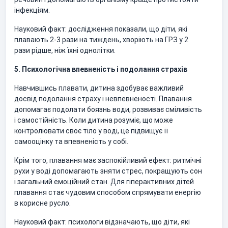
інфекціям.
Науковий факт: дослідження показали, що діти, які
плавають 2-3 рази на тиждень, хворіють на ГРЗ у 2
рази рідше, ніж їхні однолітки.
5. Психологічна впевненість і подолання страхів
Навчившись плавати, дитина здобуває важливий
досвід подолання страху і невпевненості. Плавання
допомагає подолати боязнь води, розвиває сміливість
і самостійність. Коли дитина розуміє, що може
контролювати своє тіло у воді, це підвищує її
самооцінку та впевненість у собі.
Крім того, плавання має заспокійливий ефект: ритмічні
рухи у воді допомагають зняти стрес, покращують сон
і загальний емоційний стан. Для гіперактивних дітей
плавання стає чудовим способом спрямувати енергію
в корисне русло.
Науковий факт: психологи відзначають, що діти, які