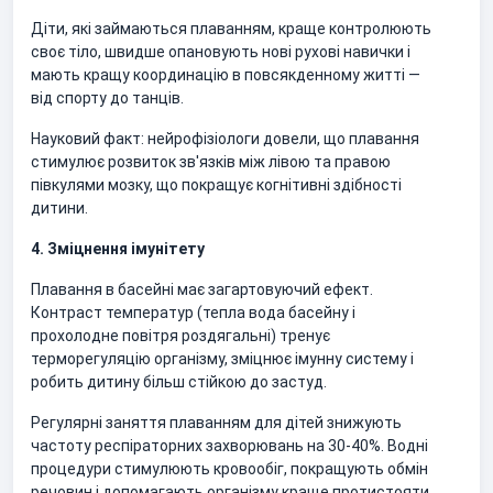
Діти, які займаються плаванням, краще контролюють
своє тіло, швидше опановують нові рухові навички і
мають кращу координацію в повсякденному житті —
від спорту до танців.
Науковий факт: нейрофізіологи довели, що плавання
стимулює розвиток зв'язків між лівою та правою
півкулями мозку, що покращує когнітивні здібності
дитини.
4. Зміцнення імунітету
Плавання в басейні має загартовуючий ефект.
Контраст температур (тепла вода басейну і
прохолодне повітря роздягальні) тренує
терморегуляцію організму, зміцнює імунну систему і
робить дитину більш стійкою до застуд.
Регулярні заняття плаванням для дітей знижують
частоту респіраторних захворювань на 30-40%. Водні
процедури стимулюють кровообіг, покращують обмін
речовин і допомагають організму краще протистояти