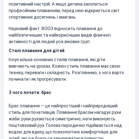
позитивний настрій. А якщо дитина захопиться
професійним плаванням, перед нею відкриється світ
спортивних досягнень і змагань.
Науковий факт: ВООЗ відносить плавання до
найбезпечніших та найкорисніших видів фізичної
активності для людей усіх вікових груп.
Стилі плавання для дітей
Існує кілька основних стилів плавання, які діти
вивчають на уроках. Кожен стиль плавання має свою
техніку, переваги і складність. Розглянемо, з чого варто
починати і як прогресувати.
З чого почати: брас
Брас плавання — це найпростіший і найприродніший
стиль для початківців. Плавання брасом нагадує рухи
жаби: руки рухаються симетрично, ноги виконують
поштовховий рух. Голова періодично підіймається над
водою для вдиху, що психологічно комфортніше для
дітей, які ще бояться занурюватися повністю.