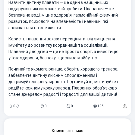
Навчити дитину плавати — це один з найцінніших
подарунків, які ви можете їй зробити. Плавання — це
безпека на воді, міцне здоров'я, гармонійний фізичний
розвиток, психологічна впевненість і навички, які
залишаться на все життя.
Користь плавання важко переоцінити: від зміцнення
імунітету до розвитку координації та соціалізації.
Плавання для дітей — це не просто спорт, а інвестиція
у їхнє здоров'я, безпеку і щасливе майбутнє.
Починайте якомога раніше, оберіть хорошого тренера,
забезпечте дитину якісним спорядженням і
дотримуйтесь регулярності. Підтримуйте, мотивуйте і
радійте кожному кроку вперед. Плавання обов'язково
стане джерелом радості і гордості для вашої дитини!
0
0
0
195
Коментарів немає