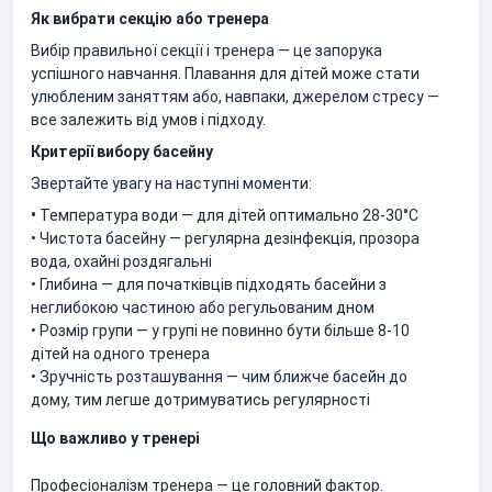
Як вибрати секцію або тренера
Вибір правильної секції і тренера — це запорука
успішного навчання. Плавання для дітей може стати
улюбленим заняттям або, навпаки, джерелом стресу —
все залежить від умов і підходу.
Критерії вибору басейну
Звертайте увагу на наступні моменти:
•
Температура води — для дітей оптимально 28-30°C
• Чистота басейну — регулярна дезінфекція, прозора
вода, охайні роздягальні
• Глибина — для початківців підходять басейни з
неглибокою частиною або регульованим дном
• Розмір групи — у групі не повинно бути більше 8-10
дітей на одного тренера
• Зручність розташування — чим ближче басейн до
дому, тим легше дотримуватись регулярності
Що важливо у тренері
Професіоналізм тренера — це головний фактор.