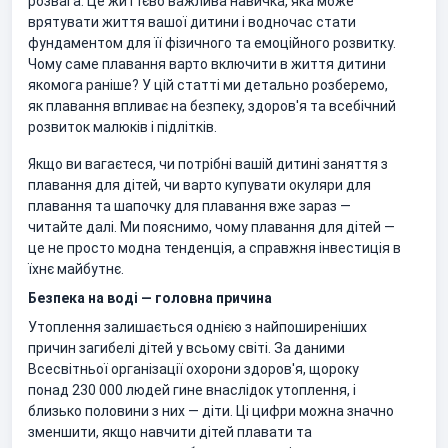
розвага. Це життєво важлива навичка, яка може
врятувати життя вашої дитини і водночас стати
фундаментом для її фізичного та емоційного розвитку.
Чому саме плавання варто включити в життя дитини
якомога раніше? У цій статті ми детально розберемо,
як плавання впливає на безпеку, здоров'я та всебічний
розвиток малюків і підлітків.
Якщо ви вагаєтеся, чи потрібні вашій дитині заняття з
плавання для дітей, чи варто купувати окуляри для
плавання та шапочку для плавання вже зараз —
читайте далі. Ми пояснимо, чому плавання для дітей —
це не просто модна тенденція, а справжня інвестиція в
їхнє майбутнє.
Безпека на воді — головна причина
Утоплення залишається однією з найпоширеніших
причин загибелі дітей у всьому світі. За даними
Всесвітньої організації охорони здоров'я, щороку
понад 230 000 людей гине внаслідок утоплення, і
близько половини з них — діти. Ці цифри можна значно
зменшити, якщо навчити дітей плавати та