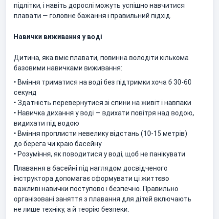
підлітки, і навіть дорослі можуть успішно навчитися
плавати — головне бажання і правильний підхід.
Навички виживання у воді
Дитина, яка вміє плавати, повинна володіти кількома
базовими навичками виживання:
• Вміння триматися на воді без підтримки хоча б 30-60
секунд
• Здатність перевернутися зі спини на живіт і навпаки
• Навичка дихання у воді — вдихати повітря над водою,
видихати під водою
• Вміння проплисти невелику відстань (10-15 метрів)
до берега чи краю басейну
• Розуміння, як поводитися у воді, щоб не панікувати
Плавання в басейні під наглядом досвідченого
інструктора допомагає сформувати ці життєво
важливі навички поступово і безпечно. Правильно
організовані заняття з плавання для дітей включають
не лише техніку, а й теорію безпеки.