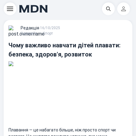
Пошук
Регіс
Редакцiя
∙
16/10/2025
Здоров'я
Спорт
Чому важливо навчати дітей плавати:
безпека, здоров'я, розвиток
Плавання — це набагато більше, ніж просто спорт чи