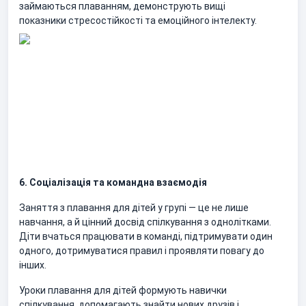
займаються плаванням, демонструють вищі
показники стресостійкості та емоційного інтелекту.
6. Соціалізація та командна взаємодія
Заняття з плавання для дітей у групі — це не лише
навчання, а й цінний досвід спілкування з однолітками.
Діти вчаться працювати в команді, підтримувати один
одного, дотримуватися правил і проявляти повагу до
інших.
Уроки плавання для дітей формують навички
спілкування, допомагають знайти нових друзів і