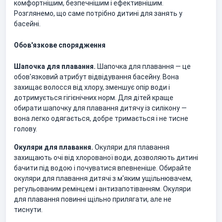
комфортнішим, безпечнішим і ефективнішим.
Розглянемо, що саме потрібно дитині для занять у
басейні.
Обов'язкове спорядження
Шапочка для плавання.
Шапочка для плавання — це
обов'язковий атрибут відвідування басейну. Вона
захищає волосся від хлору, зменшує опір води і
дотримується гігієнічних норм. Для дітей краще
обирати шапочку для плавання дитячу із силікону —
вона легко одягається, добре тримається і не тисне
голову.
Окуляри для плавання.
Окуляри для плавання
захищають очі від хлорованої води, дозволяють дитині
бачити під водою і почуватися впевненіше. Обирайте
окуляри для плавання дитячі з м'яким ущільнювачем,
регульованим ремінцем і антизапотіванням. Окуляри
для плавання повинні щільно прилягати, але не
тиснути.