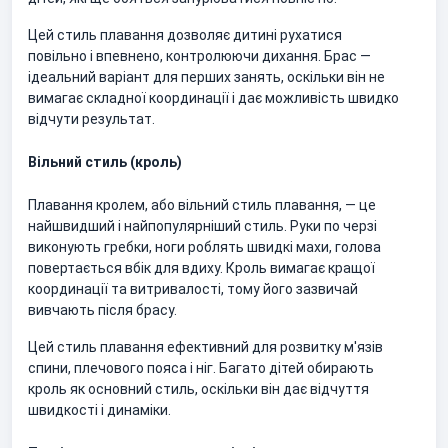
Цей стиль плавання дозволяє дитині рухатися
повільно і впевнено, контролюючи дихання. Брас —
ідеальний варіант для перших занять, оскільки він не
вимагає складної координації і дає можливість швидко
відчути результат.
Вільний стиль (кроль)
Плавання кролем, або вільний стиль плавання, — це
найшвидший і найпопулярніший стиль. Руки по черзі
виконують гребки, ноги роблять швидкі махи, голова
повертається вбік для вдиху. Кроль вимагає кращої
координації та витривалості, тому його зазвичай
вивчають після брасу.
Цей стиль плавання ефективний для розвитку м'язів
спини, плечового пояса і ніг. Багато дітей обирають
кроль як основний стиль, оскільки він дає відчуття
швидкості і динаміки.