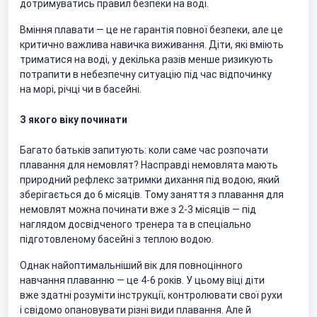
дотримуватись правил безпеки на воді.
Вміння плавати — це не гарантія повної безпеки, але це
критично важлива навичка виживання. Діти, які вміють
триматися на воді, у декілька разів менше ризикують
потрапити в небезпечну ситуацію під час відпочинку
на морі, річці чи в басейні.
З якого віку починати
Багато батьків запитують: коли саме час розпочати
плавання для немовлят? Насправді немовлята мають
природний рефлекс затримки дихання під водою, який
зберігається до 6 місяців. Тому заняття з плавання для
немовлят можна починати вже з 2-3 місяців — під
наглядом досвідченого тренера та в спеціально
підготовленому басейні з теплою водою.
Однак найоптимальніший вік для повноцінного
навчання плаванню — це 4-6 років. У цьому віці діти
вже здатні розуміти інструкції, контролювати свої рухи
і свідомо опановувати різні види плавання. Але й