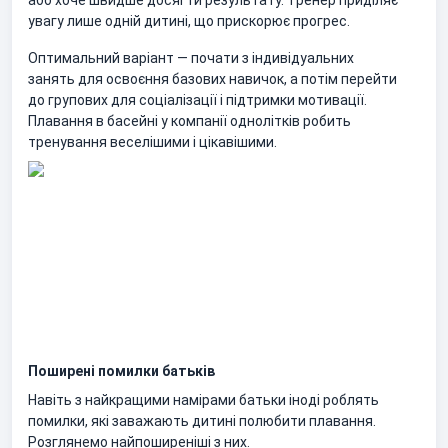
або хоче швидше досягти результату. Тренер приділяє
увагу лише одній дитині, що прискорює прогрес.
Оптимальний варіант — почати з індивідуальних
занять для освоєння базових навичок, а потім перейти
до групових для соціалізації і підтримки мотивації.
Плавання в басейні у компанії однолітків робить
тренування веселішими і цікавішими.
Поширені помилки батьків
Навіть з найкращими намірами батьки іноді роблять
помилки, які заважають дитині полюбити плавання.
Розглянемо найпоширеніші з них.