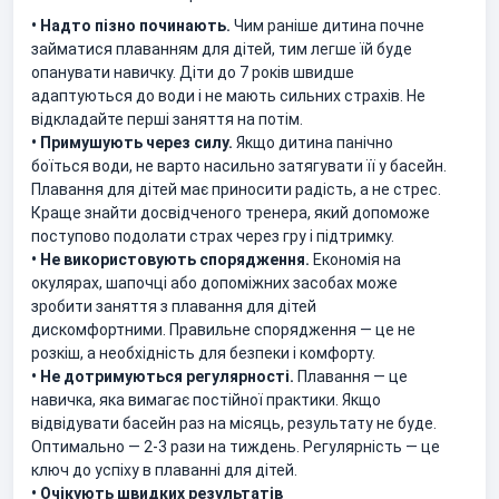
• Надто пізно починають.
Чим раніше дитина почне
займатися плаванням для дітей, тим легше їй буде
опанувати навичку. Діти до 7 років швидше
адаптуються до води і не мають сильних страхів. Не
відкладайте перші заняття на потім.
• Примушують через силу.
Якщо дитина панічно
боїться води, не варто насильно затягувати її у басейн.
Плавання для дітей має приносити радість, а не стрес.
Краще знайти досвідченого тренера, який допоможе
поступово подолати страх через гру і підтримку.
• Не використовують спорядження.
Економія на
окулярах, шапочці або допоміжних засобах може
зробити заняття з плавання для дітей
дискомфортними. Правильне спорядження — це не
розкіш, а необхідність для безпеки і комфорту.
• Не дотримуються регулярності.
Плавання — це
навичка, яка вимагає постійної практики. Якщо
відвідувати басейн раз на місяць, результату не буде.
Оптимально — 2-3 рази на тиждень. Регулярність — це
ключ до успіху в плаванні для дітей.
• Очікують швидких результатів