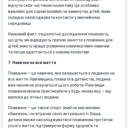
відчути себе частиною колективу. Це особливо
важливо для сором'язливих чи замкнутих дітей, яким
складно налагоджувати контакти у звичайному
середовищі.
Науковий факт: соціологічні дослідження показують,
що діти, які відвідують групові заняття з плавання для
дітей, мають краще розвинені комунікативні навички
та легше адаптуються у новому колективі.
7. Навички на все життя
Плавання — це навичка, яка залишається з людиною на
все життя. Навчившись плавати в дитинстві, людина
вже ніколи не розучиться цього робити. Різні види
плавання можна практикувати у будь-якому віці — від
малюка до літньої людини.
Плавання — це також спорт, який не має вікових
обмежень і не втрачає своєї актуальності. Ваша
дитина зможе насолоджуватися плаванням протягом
усього життя, підтримуючи форму, здоров'я та