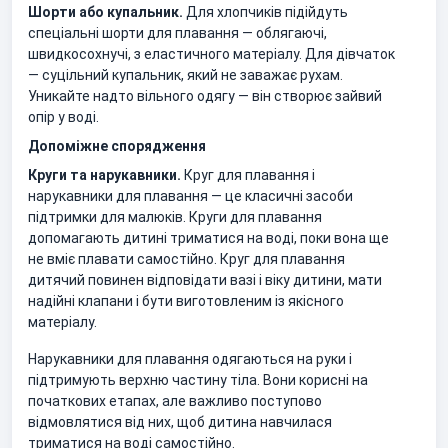
Шорти або купальник.
Для хлопчиків підійдуть
спеціальні шорти для плавання — облягаючі,
швидкосохнучі, з еластичного матеріалу. Для дівчаток
— суцільний купальник, який не заважає рухам.
Уникайте надто вільного одягу — він створює зайвий
опір у воді.
Допоміжне спорядження
Круги та нарукавники.
Круг для плавання і
нарукавники для плавання — це класичні засоби
підтримки для малюків. Круги для плавання
допомагають дитині триматися на воді, поки вона ще
не вміє плавати самостійно. Круг для плавання
дитячий повинен відповідати вазі і віку дитини, мати
надійні клапани і бути виготовленим із якісного
матеріалу.
Нарукавники для плавання одягаються на руки і
підтримують верхню частину тіла. Вони корисні на
початкових етапах, але важливо поступово
відмовлятися від них, щоб дитина навчилася
триматися на воді самостійно.