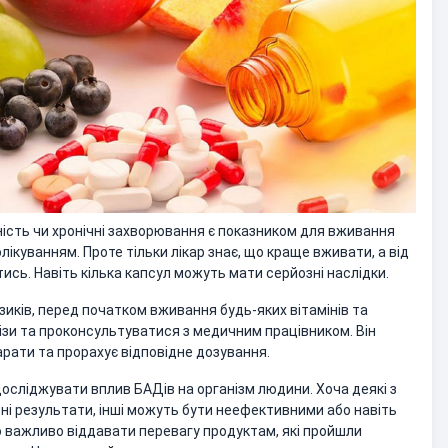
ність чи хронічні захворювання є показником для вживання
ікуванням. Проте тільки лікар знає, що краще вживати, а від
тись. Навіть кілька капсул можуть мати серйозні наслідки.
иків, перед початком вживання будь-яких вітамінів та
ізи та проконсультуватися з медичним працівником. Він
арати та прорахує відповідне дозування.
осліджувати вплив БАДів на організм людини. Хоча деякі з
і результати, інші можуть бути неефективними або навіть
 важливо віддавати перевагу продуктам, які пройшли