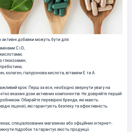
о активні добавки можуть бути для:
мінами C і D;
 кислотами;
бо глюкозамін;
пребіотики;
н, колаген, гіалуронова кислота, вітаміни E та A.
важливий крок. Перш за все, необхідно звернути увагу на
чітко вказані дози активних компонентів. Не довіряйте першій
иробником. Обирайте перевірені бренди, які мають
відні ліцензії, які гарантують безпеку та ефективність
ках, спеціалізованих магазинах або офіційних інтернет-
кнути підробок та гарантує якість продукції.