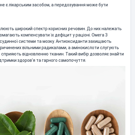
не є лікарським засобом, а передозування може бути
плюють широкий спектр корисних речовин. До них належать
опомагають компенсувати їх дефіцит у раціоні. Омега 3
-судинної системи та мозку. Антиоксиданти захищають
причинених вільними радикалами, а амінокислоти слугують
 сприяють відновленню тканин. Такий вибір дозволяє знайти
дтримки здоров’я та гарного самопочуття.