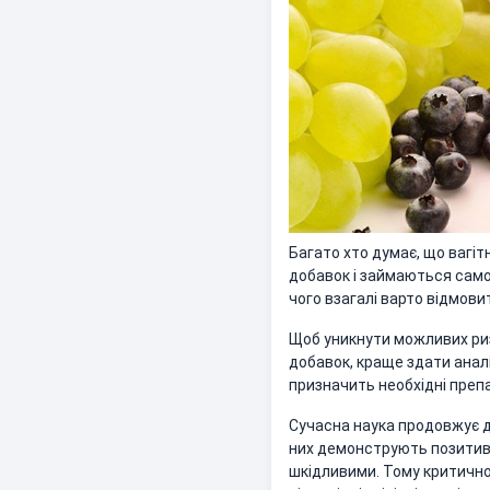
Багато хто думає, що вагіт
добавок і займаються самол
чого взагалі варто відмови
Щоб уникнути можливих риз
добавок, краще здати анал
призначить необхідні преп
Сучасна наука продовжує д
них демонструють позитивн
шкідливими. Тому критично