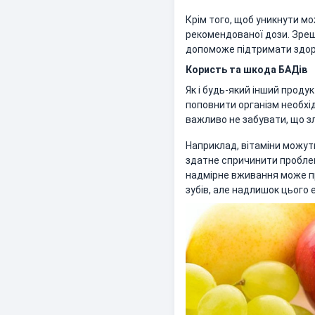
Крім того, щоб уникнути м
рекомендованої дози. Зреш
допоможе підтримати здоро
Користь та шкода БАДів
Як і будь-який інший прод
поповнити організм необхі
важливо не забувати, що з
Наприклад, вітаміни можуть
здатне спричинити проблем
надмірне вживання може при
зубів, але надлишок цього