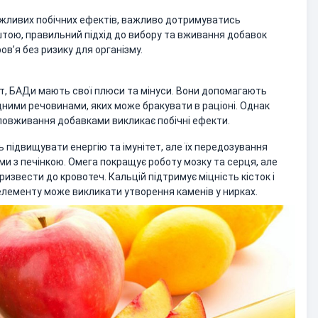
ожливих побічних ефектів, важливо дотримуватись
тою, правильний підхід до вибору та вживання добавок
в’я без ризику для організму.
укт, БАДи мають свої плюси та мінуси. Вони допомагають
дними речовинами, яких може бракувати в раціоні. Однак
ловживання добавками викликає побічні ефекти.
 підвищувати енергію та імунітет, але їх передозування
и з печінкою. Омега покращує роботу мозку та серця, але
звести до кровотеч. Кальцій підтримує міцність кісток і
 елементу може викликати утворення каменів у нирках.