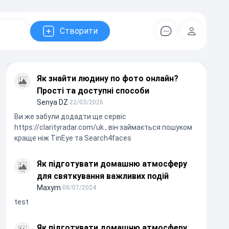
Створити
Коментарів
Регістрац
Як знайти людину по фото онлайн?
Прості та доступні способи
Senya DZ
∙
22/03/2026
Ви же забули додадти ще сервіс
https://clarityradar.com/uk , він займається пошуком
краще ніж TinEye та Search4faces
Як підготувати домашню атмосферу
для святкування важливих подій
Maxym
∙
08/07/2024
test
Як підготувати домашню атмосферу