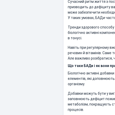
Сучасний ритм життя з по
призводить до дефіциту ва
може забезпечити необхідну
У таких умовах, БАДи част
Тренди здорового способу 
біологічно активні компон
в тонусі.
Навіть при регулярному вж
речовин й вітамінів. Саме
Але важливо розібратися, ч
Що таке БАДи і як вони 
Біологічно активні добавки 
елементів, які доповнюють
організму.
Добавки можуть бути у вигл
заповнюють дефіцит пожив
метаболізм, покращують ст
процесів.