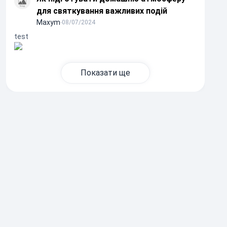
для святкування важливих подій
Maxym
∙
08/07/2024
test
Показати ще