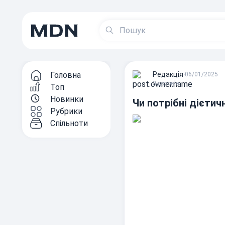
Головна
Редакцiя
∙
06/01/2025
Здоров'я
Топ
Новинки
Чи потрібні дієтич
Рубрики
Спільноти