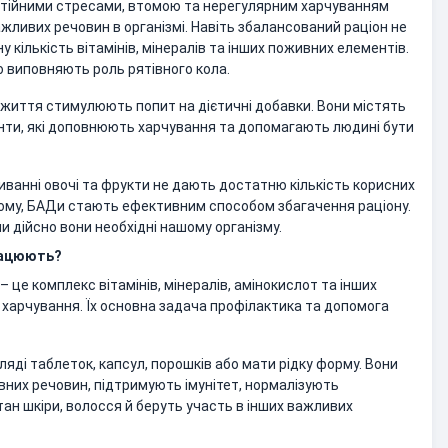
стійними стресами, втомою та нерегулярним харчуванням
жливих речовин в організмі. Навіть збалансований раціон не
 кількість вітамінів, мінералів та інших поживних елементів.
о виповняють роль рятівного кола.
життя стимулюють попит на дієтичні добавки. Вони містять
енти, які доповнюють харчування та допомагають людині бути
иванні овочі та фрукти не дають достатню кількість корисних
 тому, БАДи стають ефективним способом збагачення раціону.
и дійсно вони необхідні нашому організму.
працюють?
– це комплекс вітамінів, мінералів, амінокислот та інших
 харчування. Їх основна задача профілактика та допомога
яді таблеток, капсул, порошків або мати рідку форму. Вони
них речовин, підтримують імунітет, нормалізують
ан шкіри, волосся й беруть участь в інших важливих