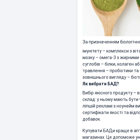
За призначенням біологічн
імунітету – комплекси з віта
мозку – омега-3 з жирними
суглобів – білки, колаген а
травлення – пробіотики та 
зовнішнього вигляду – біоти
Як вибрати БАД?
Вибір якісного продукту – 
склад: у ньому мають бути 
ліпшій рекламі з ноунейм в
сертифікати якості та відпо
добавок.
Купувати БАДи краще в апте
магазинах. Це допоможе уни