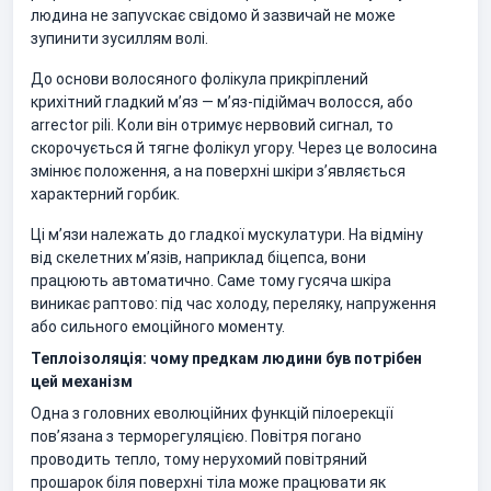
людина не запуvскає свідомо й зазвичай не може
зупинити зусиллям волі.
До основи волосяного фолікула прикріплений
крихітний гладкий м’яз — м’яз-підіймач волосся, або
arrector pili. Коли він отримує нервовий сигнал, то
скорочується й тягне фолікул угору. Через це волосина
змінює положення, а на поверхні шкіри з’являється
характерний горбик.
Ці м’язи належать до гладкої мускулатури. На відміну
від скелетних м’язів, наприклад біцепса, вони
працюють автоматично. Саме тому гусяча шкіра
виникає раптово: під час холоду, переляку, напруження
або сильного емоційного моменту.
Теплоізоляція: чому предкам людини був потрібен
цей механізм
Одна з головних еволюційних функцій пілоерекції
пов’язана з терморегуляцією. Повітря погано
проводить тепло, тому нерухомий повітряний
прошарок біля поверхні тіла може працювати як