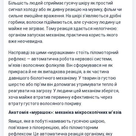
Більшість людей сприймає гусячу шкіру як простий
сигнал холоду або як дивну реакцію на музику, фільм чи
сильне емоційне враження. На шкірі з’являються дрібні
горбики, волоски підіймаються, але сучасну людину це
майже не зігріває. Тому реакція здається нелогічною:
організм запускає механізм, практична користь якого
вже неочевидна.
Насправді за цими «мурашками» стоїть піломоторний
рефлекс — автоматична робота нервової системи,
м’язів і волосяних фолікулів. Він сформувався не як
прикраса й не як випадкова реакція, а як частина
давнішого біологічного механізму. У тварин із густою
шерстю або пір’ям він допомагає утримувати тепло й
реагувати на загрозу. У людини цей механізм зберігся,
хоча майже втратив первинну ефективність через
втрату густого волосяного покриву.
Анатомія «мурашок»: механіка мікроскопічних м’язів
Явище, яке в побуті називають гусячою шкірою,
пов’язане з пілоерекцією, або піломоторним
рефлексом. Це автоматична реакція організму, яку