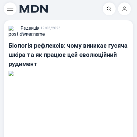
Пошук
Регіс
Редакцiя
∙
19/05/2026
Різне
Біологія рефлексів: чому виникає гусяча
шкіра та як працює цей еволюційний
рудимент