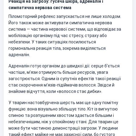
Реакція на загрозу: гусяча шкіра, адреналін і
симпатична нервова система
Піломоторний рефлекс запускається не лише холодом.
Його також може активувати симпатична нервова
система — частина нервової системи, що відповідає за
мобілізацію організму під час стресу, страху або
небезпеки. У таких ситуаціях посилюється
гормональна реакція тіла, зокрема виділяється
адреналін.
Адреналін готує організм до швидкої дії: серце б’ється
частіше, м’язи отримують більше ресурсів, увага
загострюється. Одним із супутніх ефектів такої реакції
стає скорочення м’язів-підіймачів волосся. Звідси й
знайоме відчуття, коли «волосся стає дибки».
У тварин настовбурчена шерсть має ще одну помітну
функцію: вона візуально збільшує тіло. Кіт із вигнутою
спиною та розпушеним хвостом здається більшим і
небезпечнішим, ніж у спокійному стані. Для тварин це
може бути частиною демонстрації загрози. У людини
такий ефект майже не має захисної сили, бо густого