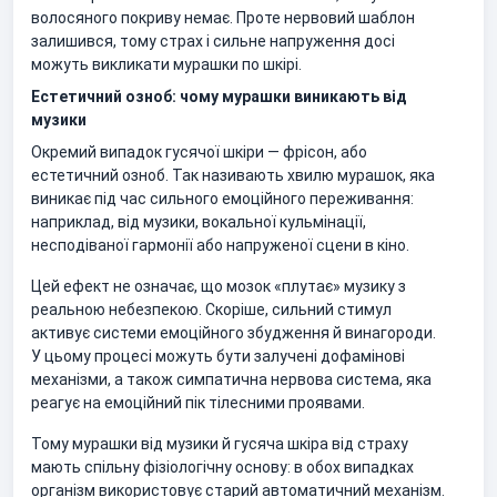
волосяного покриву немає. Проте нервовий шаблон
залишився, тому страх і сильне напруження досі
можуть викликати мурашки по шкірі.
Естетичний озноб: чому мурашки виникають від
музики
Окремий випадок гусячої шкіри — фрісон, або
естетичний озноб. Так називають хвилю мурашок, яка
виникає під час сильного емоційного переживання:
наприклад, від музики, вокальної кульмінації,
несподіваної гармонії або напруженої сцени в кіно.
Цей ефект не означає, що мозок «плутає» музику з
реальною небезпекою. Скоріше, сильний стимул
активує системи емоційного збудження й винагороди.
У цьому процесі можуть бути залучені дофамінові
механізми, а також симпатична нервова система, яка
реагує на емоційний пік тілесними проявами.
Тому мурашки від музики й гусяча шкіра від страху
мають спільну фізіологічну основу: в обох випадках
організм використовує старий автоматичний механізм.