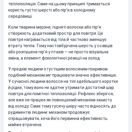
теплоізоляція. Саме на цьому принципі тримається
користь густої шерсті або пір’я в холодному
середовищі.
Коли тварина мерзне, підняті волоски або пір’я
створюють додатковий простір для повітря. Це
повітря нагрівається від тіла й частково зменшує
втрату тепла. Тому настовбурчена шерсть у ссавців
або розпушене пір’я у птахів — не просто візуальна
зміна, а елемент фізіологічної реакції на холод.
У предків людини з густішим волосяним покривом
подібний механізм міг працювати значно ефективніше.
У сучасної людини волосся на тілі здебільшого коротке
й рідке, тому воно не здатне утримати достатній шар
повітря для помітної теплоізоляції. Рефлекс зберігся,
але вже не працює як повноцінний механізм захисту
від холоду. Саме тому гусячу шкіру часто відносять до
рудиментів людини: механізм продовжує
спрацьовувати, хоча його первинна ефективність
майже втрачена.