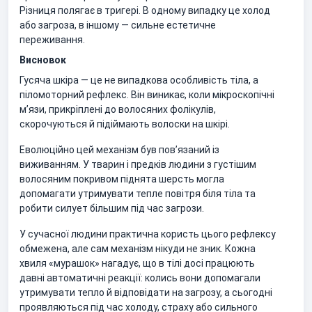
Різниця полягає в тригері. В одному випадку це холод
або загроза, в іншому — сильне естетичне
переживання.
Висновок
Гусяча шкіра — це не випадкова особливість тіла, а
піломоторний рефлекс. Він виникає, коли мікроскопічні
м’язи, прикріплені до волосяних фолікулів,
скорочуються й підіймають волоски на шкірі.
Еволюційно цей механізм був пов’язаний із
виживанням. У тварин і предків людини з густішим
волосяним покривом піднята шерсть могла
допомагати утримувати тепле повітря біля тіла та
робити силует більшим під час загрози.
У сучасної людини практична користь цього рефлексу
обмежена, але сам механізм нікуди не зник. Кожна
хвиля «мурашок» нагадує, що в тілі досі працюють
давні автоматичні реакції: колись вони допомагали
утримувати тепло й відповідати на загрозу, а сьогодні
проявляються під час холоду, страху або сильного