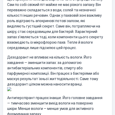
Сам по собі свіжий піт майже не має різкого запаху. Він
переважно складається з води, солей та незначної
кількості інших речовин. Однак у пахвовій зоні важливу
роль відіграють апокринові потові залози, які
виділяють густіший секрет. Саме він, потрапляючи на
шкіру, стає середовищем для бактерій. Характерний
запах з’являється тоді, коли компоненти цього секрету
взаємодіють із мікрофлорою пахв. Тепле й вологе
середовище лише підсилює цей процес.
Дезодорант не впливає на кількість вологи. Його
завдання — зменшити запах: за допомогою
антибактеріальних компонентів, спирту або
парфумерної композиції. Він працює з бактеріями або
маскує результат їхньої життєдіяльності. Саме тому
дезодорант цілком можна наносити вранці.
Антиперспірант працює інакше. Його головне завдання
— тимчасово зменшити вихід вологи на поверхню
шкіри. Менше вологи — менше умов для активного
формування запаху.