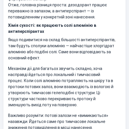
Отже, головна різниця проста: дезодорант працює
переважно із запахом, а антиперспірант — із
потовиділенням у конкретній зоні нанесення.
Хімія сухості: як працюють солі алюмінію в
антиперспірантах
Якщо подивитися на склад більшості антиперспірантів,
там будуть сполуки алюмінію — найчастіше хлоргідрат
алюмінію або подібні солі. Саме вони відповідають за
основний ефект.
Механізм дії для багатьох звучить складно, хоча
насправді йдеться про локальний і тимчасовий
процес. Коли солі алюмінію потрапляють на шкіру та в
протоки потових залоз, вони взаємодіють із вологою й
утворюють тимчасові гелеподібні структури. Ці
структури частково перекривають протоку й
зменшують вихід поту на поверхню.
Важливо розуміти: потові залози не «вимикаються»
назавжди. Йдеться саме про тимчасове локальне
зниження потовиділення в місці нанесення.