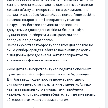
давно оточена міфами, але на сьогодні переконливих
доказів зв’язку антиперспірантів із раком молочної
залози чи хворобою Альцгеймера немає. Якщо засіб не
викликає подразнення і використовується за
інструкцією, його застосування вважається
допустимим для щоденної гігієни. Якщо ж шкіра
чутлива, краще обирати м’якші формули або
порадитися з дерматологом.
Секрет сухості та комфорту протягом дня полягає не
лише у виборі бренду. Набагато важливіше розуміти
різницю між дезодорантом і антиперспірантом та
враховувати фізіологію власного тіла.
Якщо дати антиперспіранту час подіяти в спокійних і
сухих умовах, його ефективність часто буде вищою.
Для багатьох людей просте перенесення цього
ритуалу на вечір стає практичним рішенням. А якщо
навіть за правильного використання проблема
надмірного потовиділення зберігається, це вже привід
обговорити ситуацію з дерматологом.