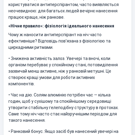
користуватися антиперспірантом, часто виявляється
неочевидною: для багатьох людей вечірнє нанесення
працює краще, ніж ранкове.
«Нічне правило»: фізіологія ідеального нанесення
Чому ж наносити антиперспірант на ніч часто
ефективніше? Відповідь пов’язана з фізіологією та
циркадними ритмами.
• Знижена активність залоз. Увечері та вночі, коли
організм перебуває у спокійному стані, потовиділення
зазвичай менш активне, ніж у ранковій метушні. Це
створює кращі умови для роботи активних
компонентів.
• Час на дію. Солям алюмінію потрібен час — кілька
годин, щоб у сухішому та спокійнішому середовищі
утворити стабільну гелеподібну структуру в протоках.
Саме тому ніч часто стає найзручнішим періодом для
такого нанесення.
• Ранковий бонус.
Якщо засіб був нанесений увечері на