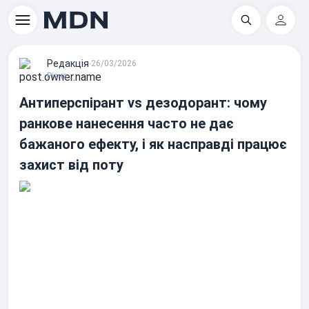
Пошук
Регіс
Редакцiя
∙
26/03/2026
Різне
Антиперспірант vs дезодорант: чому
ранкове нанесення часто не дає
бажаного ефекту, і як насправді працює
захист від поту