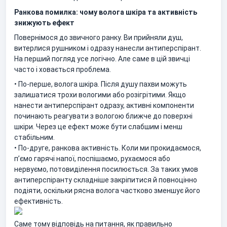
Ранкова помилка: чому волога шкіра та активність
знижують ефект
Повернімося до звичного ранку. Ви прийняли душ,
витерлися рушником і одразу нанесли антиперспірант.
На перший погляд усе логічно. Але саме в цій звичці
часто і ховається проблема.
• По-перше, волога шкіра. Після душу пахви можуть
залишатися трохи вологими або розігрітими. Якщо
нанести антиперспірант одразу, активні компоненти
починають реагувати з вологою ближче до поверхні
шкіри. Через це ефект може бути слабшим і менш
стабільним.
• По-друге, ранкова активність. Коли ми прокидаємося,
п’ємо гарячі напої, поспішаємо, рухаємося або
нервуємо, потовиділення посилюється. За таких умов
антиперспіранту складніше закріпитися й повноцінно
подіяти, оскільки рясна волога частково зменшує його
ефективність.
Саме тому відповідь на питання, як правильно