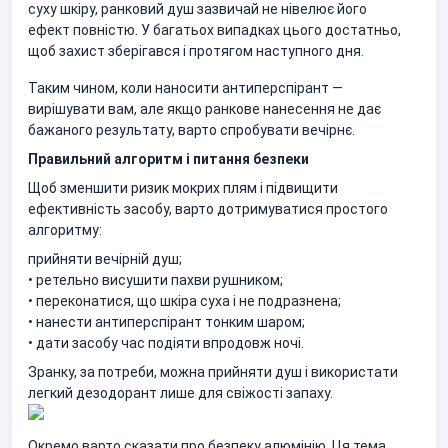
суху шкіру, ранковий душ зазвичай не нівелює його
ефект повністю. У багатьох випадках цього достатньо,
щоб захист зберігався і протягом наступного дня.
Таким чином, коли наносити антиперспірант —
вирішувати вам, але якщо ранкове нанесення не дає
бажаного результату, варто спробувати вечірнє.
Правильний алгоритм і питання безпеки
Щоб зменшити ризик мокрих плям і підвищити
ефективність засобу, варто дотримуватися простого
алгоритму:
прийняти вечірній душ;
• ретельно висушити пахви рушником;
• переконатися, що шкіра суха і не подразнена;
• нанести антиперспірант тонким шаром;
• дати засобу час подіяти впродовж ночі.
Зранку, за потреби, можна прийняти душ і використати
легкий дезодорант лише для свіжості запаху.
Окремо варто сказати про безпеку алюмінію. Ця тема