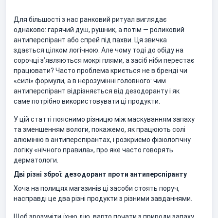
Для більшості з нас ранковий ритуал виглядає
однаково: гарячий душ, рушник, а потім — роликовий
антиперспірант або спрей під пахви. Ця звичка
здається цілком логічною. Але чому тоді до обіду на
сорочці з’являються мокрі плями, а засіб ніби перестає
працювати? Часто проблема криється не в бренді чи
«силі» формули, а в нерозумінні головного: чим
антиперспірант відрізняється від дезодоранту і як
саме потрібно використовувати ці продукти.
У цій статті пояснимо різницю між маскуванням запаху
та зменшенням вологи, покажемо, як працюють солі
алюмінію в антиперспірантах, і розкриємо фізіологічну
логіку «нічного правила», про яке часто говорять
дерматологи.
Дві різні зброї: дезодорант проти антиперспіранту
Хоча на полицях магазинів ці засоби стоять поруч,
насправді це два різні продукти з різними завданнями.
Щоб зрозуміти їхню дію, варто почати з природи запаху.