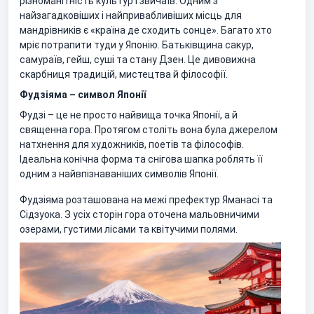
різноманітність культур і звичаїв. Одним з
найзагадковіших і найпривабливіших місць для
мандрівників є «країна де сходить сонце». Багато хто
мріє потрапити туди у Японію. Батьківщина сакур,
самураїв, гейш, суші та стану Дзен. Це дивовижна
скарбниця традицій, мистецтва й філософії.
Фудзіяма – символ Японії
Фудзі – це не просто найвища точка Японії, а й
священна гора. Протягом століть вона була джерелом
натхнення для художників, поетів та філософів.
Ідеальна конічна форма та снігова шапка роблять її
одним з найвпізнаваніших символів Японії.
Фудзіяма розташована на межі префектур Яманасі та
Сідзуока. З усіх сторін гора оточена мальовничими
озерами, густими лісами та квітучими полями.