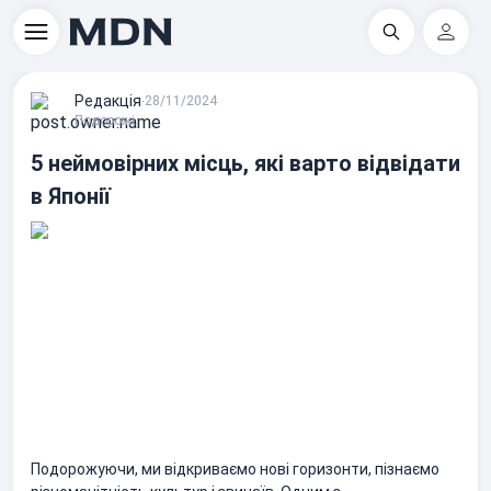
Пошук
Регіс
Редакцiя
∙
28/11/2024
Подорожі
5 неймовірних місць, які варто відвідати
в Японії
Подорожуючи, ми відкриваємо нові горизонти, пізнаємо