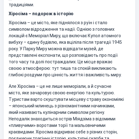
традиціями.
Хіросіма – подорож в історію
Хіросіма – це місто, яке піднялося з руїн і стало
символом відродження та надії. Однією з головних
локацій є Меморіал Миру, що включає Купол атомного
вибуху – єдину будівлю, яка вціліла після трагедії 1945
року. У Парку Миру можна відвідати музей, де
представлені експонати, що розповідають про події
того часу та долі постраждалих. Це місце вражає
своєю атмосферою: тут тиша та спокій викликають
глибокі роздуми про цінність життя і важливість миру.
Але Хіросіма – це не лише меморіали, а й сучасне
місто, яке зачаровує своєю енергією та культурою.
Туристам варто скуштувати місцеву страву окономіякі
– японський млинець з різноманітними начинками,
який називають кулінарним символом регіону.
Неподалік знаходиться острів Міядзіма з відомими
«пливучими» воротами торії та мальовничими
краєвидами. Хіросіма відкриває себе з різних сторін,
поєднуючи трагічну історію, культурні скарби та