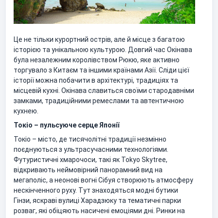
Це не тільки курортний острів, але й місце з багатою
історією та унікальною культурою. Довгий час Окінава
була незалежним королівством Рюкю, яке активно
торгувало з Китаєм та іншими країнами Азії. Сліди цієї
історії можна побачити в архітектурі, традиціях та
місцевій кухні. Окінава славиться своїми стародавніми
замками, традиційними ремеслами та автентичною
кухнею.
Токіо – пульсуюче серце Японії
Токіо – місто, де тисячолітні традиції незмінно
поєднуються з ультрасучасними технологіями.
Футуристичні хмарочоси, такі як Tokyo Skytree,
відкривають неймовірний панорамний вид на
мегаполіс, а неонові вогні Сібуя створюють атмосферу
нескінченного руху. Тут знаходяться модні бутики
Гінзи, яскраві вулиці Харадзюку та тематичні парки
розваг, які обіцяють насичені емоціями дні. Ринки на