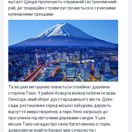
кшталт Цукідзі пропонують справжній гастрономічний
рай, де традиційні страви зустрічаються із сучасними
кулінарними трендами.
Та за цією метушнею ховається спокійна і душевна
сторона Токіо. У районі Асакуса можна побачити храм
Сенсодзі, який зберіг дух стародавнього міста. Дзен-
сади, розташовані серед міської забудови, дарують
відчуття умиротворення, а парк Уено запрошує до
прогулянок під квітучими деревами сакури. У цих
місцях Токіо нагадує про свою багатовікову історію,
дозволяючи знайти баланс між сучасністю і