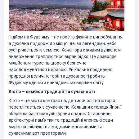
Підйом на Фудзіяму – не просто фізичне випробування,
а духовна подорож до місця, де, за легендами, небо
зустрічається із землею. Хоча гора є живим вулканом,
виверження трапляються вкрай рідко. Це дозволяє
мільйонам туристів щороку безпечно
насолоджуватися її красою. Унікальне поєднання
природної величі, історії та духовності робить
Фудзіяму однією з найвідоміших вершин світу.
Кіото – симбіоз традицій та сучасності
Кіото – це місто контрастів, де тисячолітня історія
переплітається з сучасністю. Колишня столиця Японії
зберегла багатий культурний спадок. Старовинні
архітектурні памʼятки та традиційні японські сади
мирно співіснують з модними магазинами та
сучасними арт просторами.