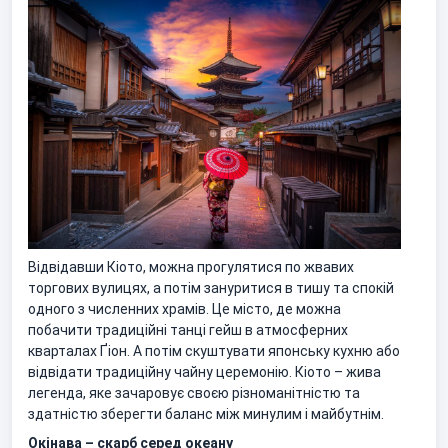
Відвідавши Кіото, можна прогулятися по жвавих
торгових вулицях, а потім зануритися в тишу та спокій
одного з численних храмів. Це місто, де можна
побачити традиційні танці гейш в атмосферних
кварталах Ґіон. А потім скуштувати японську кухню або
відвідати традиційну чайну церемонію. Кіото – жива
легенда, яке зачаровує своєю різноманітністю та
здатністю зберегти баланс між минулим і майбутнім.
Окінава – скарб серед океану