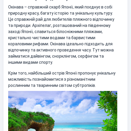
Окінава – справжній скарб Японії, який поєднує в собі
природну красу, багату історію та унікальну культуру.
Це справжній рай для любителів пляжного відпочинку
та природи. Архіпелаг, розташований на південному
заході Японії, славиться білосніжними пляжами,
кристально чистими водами та барвистими
кораловими рифами. Окінава ідеально підходить для
відпочинку та активного проведення часу. Тут можна
займатися дайвінгом, снорклінгом, серфінгом та
іншими видами спорту.
Крім того, найбільший острів Японії пропонує унікальну
можливість познайомитися з різноманітним
рослинним та тваринним світом субтропіків.