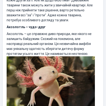
кожні другій хаті. Але як щодо екзотики? Дивовижні
тварини також можуть жити у звичайній квартирі. Але
перш ніж прийняти таке рішення, варто ретельно
зважити всі "за" і "проти". Адже кожна тварина,
потребує особливого догляду та уваги.
Аксолотль – чудо-друг
Аксолотль – це справжнє диво природи, яке нікого не
залишить байдужим. Схожий на покемона, але
насправді реальний організм. Ця незвичайна амфібія
має унікальну здатність зберігати дитячу форму
протягом усього життя. Це називається неотенією.