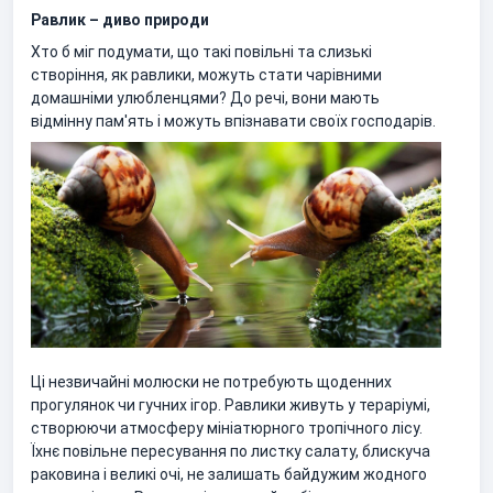
Равлик – диво природи
Хто б міг подумати, що такі повільні та слизькі
створіння, як равлики, можуть стати чарівними
домашніми улюбленцями? До речі, вони мають
відмінну пам'ять і можуть впізнавати своїх господарів.
Ці незвичайні молюски не потребують щоденних
прогулянок чи гучних ігор. Равлики живуть у тераріумі,
створюючи атмосферу мініатюрного тропічного лісу.
Їхнє повільне пересування по листку салату, блискуча
раковина і великі очі, не залишать байдужим жодного