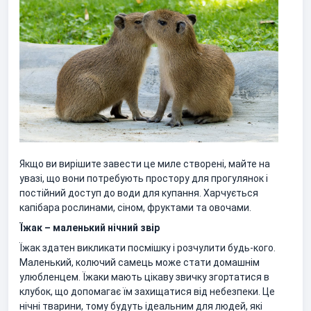
Якщо ви вирішите завести це миле створені, майте на
увазі, що вони потребують простору для прогулянок і
постійний доступ до води для купання. Харчується
капібара рослинами, сіном, фруктами та овочами.
Їжак – маленький нічний звір
Їжак здатен викликати посмішку і розчулити будь-кого.
Маленький, колючий самець може стати домашнім
улюбленцем. Їжаки мають цікаву звичку згортатися в
клубок, що допомагає їм захищатися від небезпеки. Це
нічні тварини, тому будуть ідеальним для людей, які