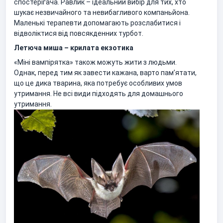
спостерігача. Равлик – ідеальний вибір для тих, хто
шукає незвичайного та невибагливого компаньйона.
Маленькі терапевти допомагають розслабитися і
відволіктися від повсякденних турбот.
Летюча миша – крилата екзотика
«Міні вампірятка» також можуть жити з людьми.
Однак, перед тим як завести кажана, варто пам’ятати,
що це дика тварина, яка потребує особливих умов
утримання. Не всі види підходять для домашнього
утримання.