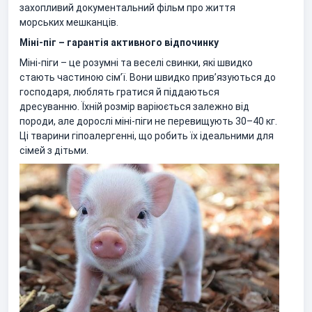
захопливий документальний фільм про життя
морських мешканців.
Міні-піг – гарантія активного відпочинку
Міні-піги – це розумні та веселі свинки, які швидко
стають частиною сім’ї. Вони швидко прив’язуються до
господаря, люблять гратися й піддаються
дресуванню. Їхній розмір варіюється залежно від
породи, але дорослі міні-піги не перевищують 30–40 кг.
Ці тварини гіпоалергенні, що робить їх ідеальними для
сімей з дітьми.