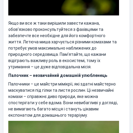
Якщо ви все ж таки вирішили завести кажана,
обов’язково проконсультуйтеся з фахівцями та
забезпечте все необхідне для його комфортного
життя. Летюча миша харчується різними комахами та
потребує умов максимально наближених до
природного середовища. Пам’ятайте, що кажани
відіграють важливу роль в екосистемі, тому їх
утримання – це дуже відповідальна місія.
Палочник – незвичайний домашній улюбленець
Палочники – це майстри мімікрії, які здатні майстерно
маскуватися під гілки та листя рослин. Ці незвичайні
комахи – справжнє диво природи, яке можна
спостерігати у себе вдома. Вони невибагливі у догляді,
не вимагають багато місця і стануть цікавим
експонатом для домашнього тераріуму.