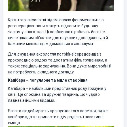
Крім того, аксолотлі відомі своєю феноменальною
регенерацією: вони можуть відновити будь-яку
частину свого тіла. Ці особливості роблять його не
лише цікавим об’єктом для наукових досліджень, а й
бажаним мешканцем домашнього акваріума.
Для існування аксолотля потрібне середовища з
прохолодною водою та достатнім фільтруванням, а
також спеціальне харчування. Вони дуже миролюбні й
не потребують складного догляду.
Капібара – популярне та миле створіння
Капібара – найбільший представник роду гризунів у
світі. Це спокійна та дружня тварина, що чудово
ладнає з іншими видами.
Багато людей мріють про пухнастого велетня, адже
капібари здатні принести в дім радість і позитивні
емоції.