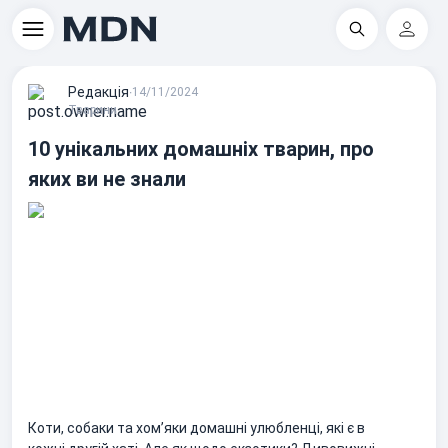
Пошук
Регіс
Редакцiя
∙
14/11/2024
Тварини
10 унікальних домашніх тварин, про
яких ви не знали
Коти, собаки та хомʼяки домашні улюбленці, які є в